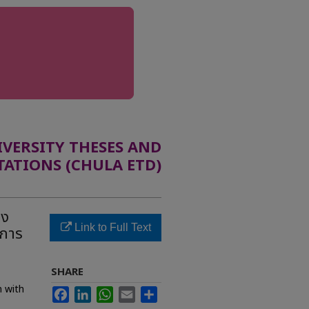
ERSITY THESES AND
TATIONS (CHULA ETD)
อง
Link to Full Text
ิการ
SHARE
m with
Facebook
LinkedIn
WhatsApp
Email
Share