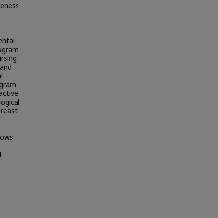
veness
ental
rogram
ursing
 and
l
ogram
active
ogical
breast
lows:
d