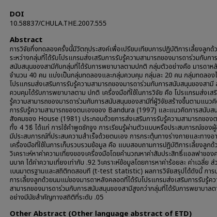
DOI
10.58837/CHULA.THE.2007.555
Abstract
การวิจัยกึ่งทดลองครั้งนี้มีวัตถุประสงค์เพื่อเปรียบเทียบการปฏิบัติการเลี้ยงลูกด
ระหว่างกลุ่มที่ได้รับโปรแกรมส่งเสริมการรับรู้ความสามารถของมารดาร่วมกับกา
สนับสนุนของสามีกับกลุ่มที่ได้รับการพยาบาลตามปกติ กลุ่มตัวอย่างคือ มารดาห
จำนวน 40 คน แบ่งเป็นกลุ่มทดลองและกลุ่มควบคุม กลุ่มละ 20 คน กลุ่มทดลองได
โปรแกรมส่งเสริมการรับรู้ความสามารถของมารดาร่วมกับการสนับสนุนของสามี ส
ควบคุมได้รับการพยาบาลตาม ปกติ เครื่องมือที่ใช้ในการวิจัย คือ โปรแกรมส่งเสร
รู้ความสามารถของมารดาร่วมกับการสนับสนุนของสามีที่ผู้วิจัยสร้างขึ้นตามแนวค
การรับรู้ความสามารถของตนเองของ Bandura (1997) และแนวคิดการสนับสน
สังคมของ House (1981) ประกอบด้วยการส่งเสริมการรับรู้ความสามารถของ
ทั้ง 4 วิธี ได้แก่ การใช้คำพูดชักจูง การเรียนรู้ผ่านตัวแบบหรือประสบการณ์ของผู้
มีประสบการณ์ที่ประสบความสำเร็จด้วยตนเอง การกระตุ้นทางร่างกายและทางอ
เครื่องมือที่ใช้ในการเก็บรวบรวมข้อมูล คือ แบบสอบถามการปฏิบัติการเลี้ยงลูกด
วิเคราะห์หาค่าความเที่ยงของเครื่องมือโดยคำนวณหาค่าสัมประสิทธิ์แอลฟาของ
นบาค ได้ค่าความเที่ยงเท่ากับ .92 วิเคราะห์ข้อมูลโดยการหาค่าร้อยละ ค่าเฉลี่ย ส่
เบนมาตรฐานและสถิติทดสอบที (t-test statistic) ผลการวิจัยสรุปได้ดังนี้ การปฏ
การเลี้ยงลูกด้วยนมแม่ของมารดาหลังคลอดที่ได้รับโปรแกรมส่งเสริมการรับรู้ค
สามารถของมารดาร่วมกับการสนับสนุนของสามีสูงกว่ากลุ่มที่ได้รับการพยาบาล
อย่างมีนัยสำคัญทางสถิติที่ระดับ .05
Other Abstract (Other language abstract of ETD)