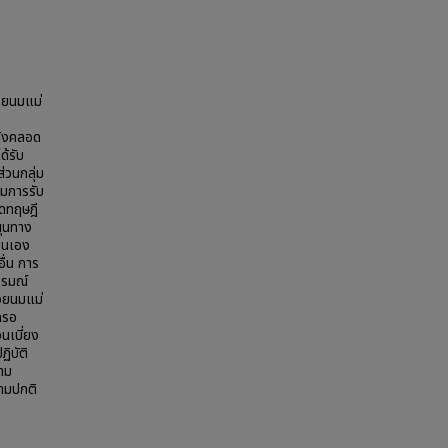
้วยนมแม่
ร
ลังคลอด
้รับ
่วนกลุ่ม
ิมการรับ
ิดทฤษฎี
ุนทาง
ตนเอง
อื่น การ
ารมณ์
้วยนมแม่
ครอ
วนเบี่ยง
ิบัติ
วาม
ตามปกติ