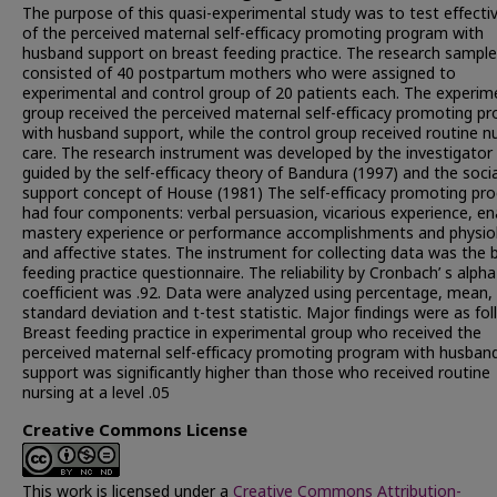
The purpose of this quasi-experimental study was to test effecti
of the perceived maternal self-efficacy promoting program with
husband support on breast feeding practice. The research sample
consisted of 40 postpartum mothers who were assigned to
experimental and control group of 20 patients each. The experim
group received the perceived maternal self-efficacy promoting p
with husband support, while the control group received routine n
care. The research instrument was developed by the investigator
guided by the self-efficacy theory of Bandura (1997) and the socia
support concept of House (1981) The self-efficacy promoting pr
had four components: verbal persuasion, vicarious experience, en
mastery experience or performance accomplishments and physiol
and affective states. The instrument for collecting data was the 
feeding practice questionnaire. The reliability by Cronbach’ s alpha
coefficient was .92. Data were analyzed using percentage, mean,
standard deviation and t-test statistic. Major findings were as fol
Breast feeding practice in experimental group who received the
perceived maternal self-efficacy promoting program with husban
support was significantly higher than those who received routine
nursing at a level .05
Creative Commons License
This work is licensed under a
Creative Commons Attribution-