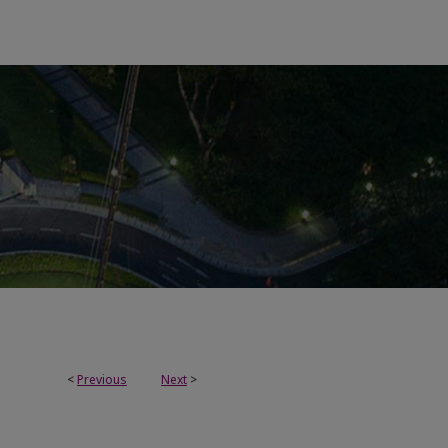
<
Previous
Next
>