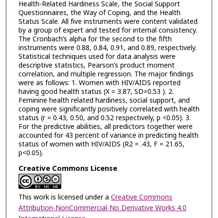
Health-Related Hardiness Scale, the Social Support
Questionnaires, the Way of Coping, and the Health
Status Scale. All five instruments were content validated
by a group of expert and tested for internal consistency.
The Cronbach’s alpha for the second to the fifth
instruments were 0.88, 0.84, 0.91, and 0.89, respectively.
Statistical techniques used for data analysis were
descriptive statistics, Pearson’s product moment
correlation, and multiple regression. The major findings
were as follows: 1. Women with HIV/AIDS reported
having good health status (X = 3.87, SD=0.53 ). 2.
Feminine health related hardiness, social support, and
coping were significantly positively correlated with health
status (r = 0.43, 0.50, and 0.52 respectively, p <0.05). 3.
For the predictive abilities, all predictors together were
accounted for 43 percent of variance in predicting health
status of women with HIV/AIDS (R2 = .43, F = 21.65,
p<0.05).
Creative Commons License
This work is licensed under a
Creative Commons
Attribution-NonCommercial-No Derivative Works 4.0