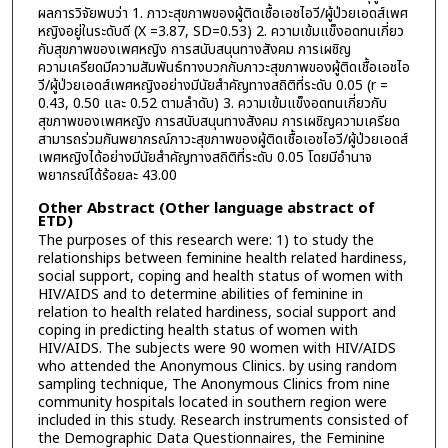
ผลการวิจัยพบว่า 1. ภาวะสุขภาพของผู้ติดเชื้อเอชไอวี/ผู้ป่วยเอดส์เพศ
หญิงอยู่ในระดับดี (X =3.87, SD=0.53) 2. ความเข้มแข็งอดทนเกี่ยว
กับสุขภาพของเพศหญิง การสนับสนุนทางสังคม การเผชิญ
ความเครียดมีความสัมพันธ์ทางบวกกับภาวะสุขภาพของผู้ติดเชื้อเอชไอ
วี/ผู้ป่วยเอดส์เพศหญิงอย่างมีนัยสำคัญทางสถิติที่ระดับ 0.05 (r =
0.43, 0.50 และ 0.52 ตามลำดับ) 3. ความเข้มแข็งอดทนเกี่ยวกับ
สุขภาพของเพศหญิง การสนับสนุนทางสังคม การเผชิญความเครียด
สามารถร่วมกันพยากรณ์ภาวะสุขภาพของผู้ติดเชื้อเอชไอวี/ผู้ป่วยเอดส์
เพศหญิงได้อย่างมีนัยสำคัญทางสถิติที่ระดับ 0.05 โดยมีอำนาจ
พยากรณ์ได้ร้อยละ 43.00
Other Abstract (Other language abstract of
ETD)
The purposes of this research were: 1) to study the
relationships between feminine health related hardiness,
social support, coping and health status of women with
HIV/AIDS and to determine abilities of feminine in
relation to health related hardiness, social support and
coping in predicting health status of women with
HIV/AIDS. The subjects were 90 women with HIV/AIDS
who attended the Anonymous Clinics. by using random
sampling technique, The Anonymous Clinics from nine
community hospitals located in southern region were
included in this study. Research instruments consisted of
the Demographic Data Questionnaires, the Feminine