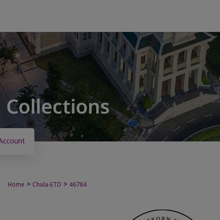
Account
>
>
Home
Chula-ETD
46784