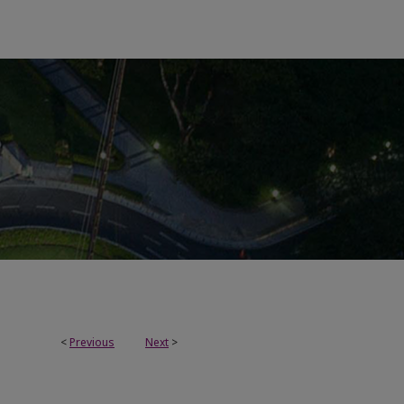
<
Previous
Next
>