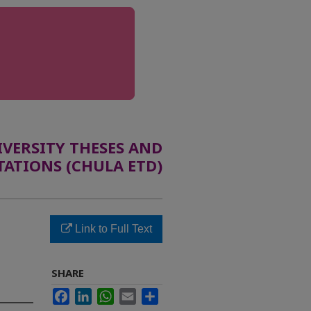
ERSITY THESES AND
TATIONS (CHULA ETD)
Link to Full Text
SHARE
Facebook
LinkedIn
WhatsApp
Email
Share