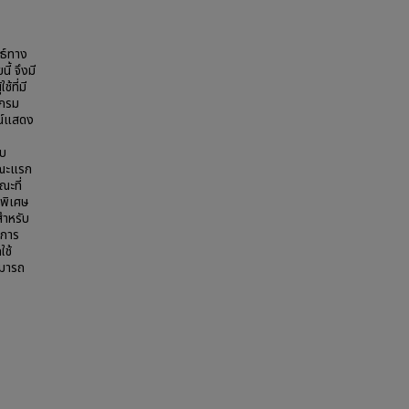
ธ์ทาง
้ จึงมี
้ที่มี
แกรม
รณ์แสดง
บบ
ษณะแรก
ณะที่
่พิเศษ
ำหรับ
งการ
ใช้
ามารถ