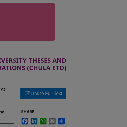
ERSITY THESES AND
TATIONS (CHULA ETD)
อง
Link to Full Text
SHARE
und
Facebook
LinkedIn
WhatsApp
Email
Share