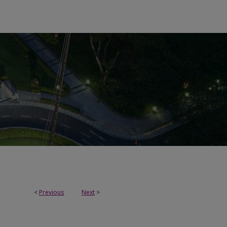
<
Previous
Next
>