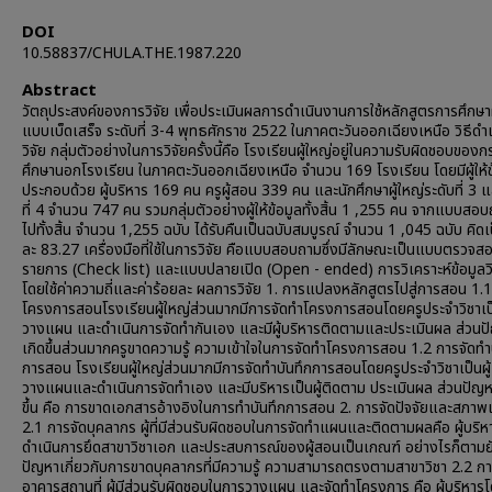
DOI
10.58837/CHULA.THE.1987.220
Abstract
วัตถุประสงค์ของการวิจัย เพื่อประเมินผลการดำเนินงานการใช้หลักสูตรการศึกษาผ
แบบเบ็ดเสร็จ ระดับที่ 3-4 พุทธศักราช 2522 ในภาคตะวันออกเฉียงเหนือ วิธีดำ
วิจัย กลุ่มตัวอย่างในการวิจัยครั้งนี้คือ โรงเรียนผู้ใหญ่อยู่ในความรับผิดชอบของ
ศึกษานอกโรงเรียน ในภาคตะวันออกเฉียงเหนือ จำนวน 169 โรงเรียน โดยมีผู้ให้ข
ประกอบด้วย ผู้บริหาร 169 คน ครูผู้สอน 339 คน และนักศึกษาผู้ใหญ่ระดับที่ 3 
ที่ 4 จำนวน 747 คน รวมกลุ่มตัวอย่างผู้ให้ข้อมูลทั้งสิ้น 1 ,255 คน จากแบบสอบถ
ไปทั้งสิ้น จำนวน 1,255 ฉบับ ได้รับคืนเป็นฉบับสมบูรณ์ จำนวน 1 ,045 ฉบับ คิดเ
ละ 83.27 เครื่องมือที่ใช้ในการวิจัย คือแบบสอบถามซึ่งมีลักษณะเป็นแบบตรวจส
รายการ (Check list) และแบบปลายเปิด (Open - ended) การวิเคราะห์ข้อมูลวิ
โดยใช้ค่าความถี่และค่าร้อยละ ผลการวิจัย 1. การแปลงหลักสูตรไปสู่การสอน 1.
โครงการสอนโรงเรียนผู้ใหญ่ส่วนมากมีการจัดทำโครงการสอนโดยครูประจำวิชาเป็
วางแผน และดำเนินการจัดทำกันเอง และมีผู้บริหารติดตามและประเมินผล ส่วนปั
เกิดขึ้นส่วนมากครูขาดความรู้ ความเข้าใจในการจัดทำโครงการสอน 1.2 การจัดทำ
การสอน โรงเรียนผู้ใหญ่ส่วนมากมีการจัดทำบันทึกการสอนโดยครูประจำวิชาเป็นผู้
วางแผนและดำเนินการจัดทำเอง และมีบริหารเป็นผู้ติดตาม ประเมินผล ส่วนปัญหา
ขึ้น คือ การขาดเอกสารอ้างอิงในการทำบันทึกการสอน 2. การจัดปัจจัยและสภา
2.1 การจัดบุคลากร ผู้ที่มีส่วนรับผิดชอบในการจัดทำแผนและติดตามผลคือ ผู้บริ
ดำเนินการยึดสาขาวิชาเอก และประสบการณ์ของผู้สอนเป็นเกณฑ์ อย่างไรก็ตามยั
ปัญหาเกี่ยวกับการขาดบุคลากรที่มีความรู้ ความสามารถตรงตามสาขาวิชา 2.2 กา
อาคารสถานที่ ผู้มีส่วนรับผิดชอบในการวางแผน และจัดทำโครงการ คือ ผู้บริหารโ