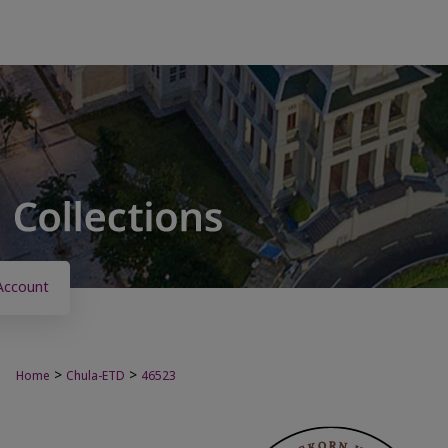
Account
>
>
Home
Chula-ETD
46523