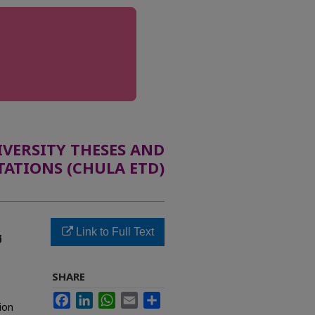
ERSITY THESES AND
TATIONS (CHULA ETD)
Link to Full Text
ช
SHARE
Facebook
LinkedIn
WhatsApp
Email
Share
ion