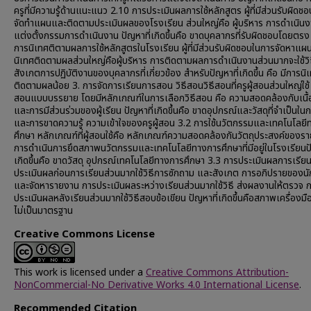
ครูที่มีความรู้ด้านแนะแนว 2.10 การประเมินผลการใช้หลักสูตร ผู้ที่มีส่วนรับผิดช
จัดทำแผนและติดตามประเมินผลของโรงเรียน ส่วนใหญ่คือ ผู้บริหาร การดำเนินงาน
แต่งตั้งกรรมการดำเนินงาน ปัญหาที่เกิดขึ้นคือ ขาดบุคลากรที่รับผิดชอบโดยตรง
การนิเทศติตามผลการใช้หลักสูตรในโรงเรียน ผู้ที่มีส่วนรับผิดชอบในการจัดหาแผ
นิเทศติดตามผลส่วนใหญ่คือผู้บริหาร การติดตามผลการดำเนินงานส่วนมากจะใช้วิ
สังเกตการปฏิบัติงานของบุคลากรที่เกี่ยวข้อง สำหรับปัญหาที่เกิดขึ้น คือ มีการนิ
ติดตามผลน้อย 3. การจัดการเรียนการสอน วิธีสอนวิธีสอนที่ครูผู้สอนส่วนใหญ่ใช้ ค
สอนแบบบรรยาย โดยมีหลักเกณฑ์ในการเลือกวิธีสอน คือ ความสอดคล้องกับเนื้
และการมีส่วนร่วมของผู้เรียน ปัญหาที่เกิดขึ้นคือ ขาดอุปกรณ์และวัสดุที่จำเป็นใ
และการขาดความรู้ ความเข้าใจของครูผู้สอน 3.2 การใช้นวัตกรรมและเทคโนโลย
ศึกษา หลักเกณฑ์ที่ผู้สอนใช้คือ หลักเกณฑ์ความสอดคล้องกันวัตถุประสงค์ของรา
การดำเนินการยึดสภาพนวัตกรรมและเทคโนโลยีทางการศึกษาที่มีอยู่ในโรงเรียนปั
เกิดขึ้นคือ ขาดวัสดุ อุปกรณ์เทคโนโลยีทางการศึกษา 3.3 การประเมินผลการเรีย
ประเมินผลก่อนการเรียนส่วนมากใช้วิธีการซักถาม และสังเกต การอภิปรายของนั
และจัดหารายงาน การประเมินผลระหว่างเรียนส่วนมากใช้วิธี ส่งผลงานให้ตรวจ 
ประเมินผลหลังเรียนส่วนมากใช้วิธีสอบข้อเขียน ปัญหาที่เกิดขึ้นคือสภาพเครื่องมื
ไม่เป็นมาตรฐาน
Creative Commons License
This work is licensed under a
Creative Commons Attribution-
NonCommercial-No Derivative Works 4.0 International License
.
Recommended Citation