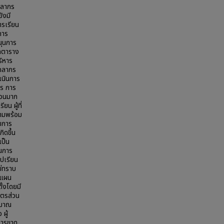
คลากร
ังมี
ารเรียน
การ
นุนการ
ัดตาราง
ริหาร
ุคลากร
เนินการ
ตร การ
่วนมาก
น ผู้ที่
วามพร้อม
มการ
ิดขึ้น
เป็น
ินการ
ไปเรียน
ม่ทราบ
าแผน
ั้งโดยมี
ูตรส่วน
ะมาณ
ผู้
 การขาด