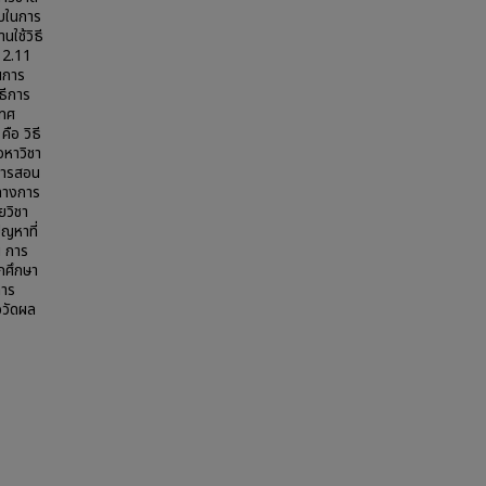
อบในการ
ใช้วิธี
 2.11
นการ
ธีการ
เทศ
ือ วิธี
อหาวิชา
นการสอน
ีทางการ
ยวิชา
ญหาที่
น การ
กศึกษา
การ
อวัดผล