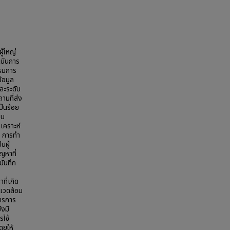
ู้ใหญ่
เนินการ
กรมการ
้อมูล
และระดับ
ามที่ส่ง
ป็นร้อย
อบ
เคราะห์
1 การทำ
นผู้
ญหาที่
บันทึก
ที่เกิด
พแวดล้อม
หารการ
งมี
รใช้
ดยให้