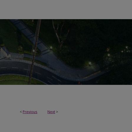
<
Previous
Next
>