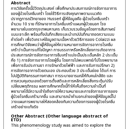
Abstract
การวิจัยครั้งนี้มีวัตถุประสงค์ เพื่อศึกษาประสบการณ์การจัดการอาการ
ของผู้ป่วยโรคซึมเศร้า โดยใช้วิธีการเชิงคุณภาพตามแนวคิด
ปรากฏการณ์วิทยาของ Husserl ผู้ให้ข้อมูลคือ ผู้ป่วยโรคซึมเศร้า
จำนวน 10 ราย ที่รักษาอาการโรคซึมเศร้าแผนกผู้ป่วยนอก โรง
พยาบาลในเขตกรุงเทพมหานคร เก็บรวบรวมข้อมูลโดยการสัมภาษณ์
แบบเจาะลึก พร้อมทั้งบันทึกเสียงและนำเทปบันทึกมาถอดความแบบ
คำต่อคำ เพื่อวิเคราะห์ข้อมูลตามเนื้อหาด้วยวิธีการของ Colaizzi ผล
การศึกษาวิจัยพบว่าผู้ให้ข้อมูลให้ความหมายการจัดการอาการโรคซึม
เศร้าว่าเป็นการแก้ไขปัญหา การบรรเทาหรือหลีกเลี่ยงการเกิดอาการ
ประสบการณ์การจัดการอาการซึมเศร้าแบ่งเป็นประเด็นหลัก 2 ประเด็น
คือ 1) การจัดการอาการโดยผู้อื่น โดยการไปพบแพทย์/ไปโรงพยาบาล
เพื่อการรับประทานยา การรักษาด้วยไฟฟ้า และการรับการปรึกษา 2)
การจัดการอาการด้วยตนเอง ประกอบด้วย 3 ประเด็นย่อย ได้แก่ การ
ไปปฏิบัติกิจกรรมทางศาสนา การระบายอารมณ์ให้กับคนใกล้ชิด และ
การควบคุมตนเองด้วยการตั้งสติและการหลีกเลี่ยงสิ่งกระตุ้น/ปรับ
เปลี่ยนพฤติกรรม ผลการศึกษาครั้งนี้ทำให้เห็นถึงความจำเป็นที่
พยาบาลได้มีความเข้าใจถึงการให้ความหมายและการจัดการอาการของ
ผู้ป่วยโรคซึมเศร้ามากขึ้น และสามารถนำคำบอกเล่าของผู้ให้ข้อมูลนี้ไป
วางแผนการพยาบาลให้สอดคล้องกับความต้องการของผู้ป่วยโรคซึม
เศร้าอย่างแท้จริง
Other Abstract (Other language abstract of
ETD)
This phenomenology study was aimed to explore the