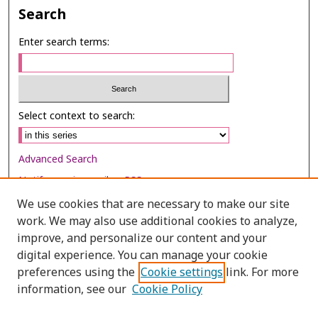
Search
Enter search terms:
Select context to search:
Advanced Search
Notify me via email or
RSS
We use cookies that are necessary to make our site
Browse
work. We may also use additional cookies to analyze,
Collections
improve, and personalize our content and your
digital experience. You can manage your cookie
Disciplines
preferences using the
Cookie settings
link. For more
Authors
information, see our
Cookie Policy
Author Corner