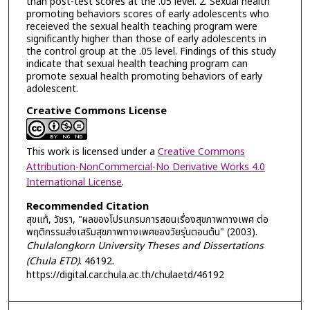
than post-test scores at the .05 level. 2. Sexual health
promoting behaviors scores of early adolescents who
receieved the sexual health teaching program were
significantly higher than those of early adolescents in
the control group at the .05 level. Findings of this study
indicate that sexual health teaching program can
promote sexual health promoting behaviors of early
adolescent.
Creative Commons License
This work is licensed under a
Creative Commons
Attribution-NonCommercial-No Derivative Works 4.0
International License
.
Recommended Citation
สุขแท้, วัชรา, "ผลของโปรแกรมการสอนเรื่องสุขภาพทางเพศ ต่อ
พฤติกรรมส่งเสริมสุขภาพทางเพศของวัยรุ่นตอนต้น" (2003).
Chulalongkorn University Theses and Dissertations
(Chula ETD)
. 46192.
https://digital.car.chula.ac.th/chulaetd/46192