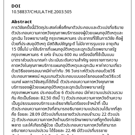
DOI
10.58837/CHULA.THE.2003.505
Abstract
การวิจัยครั้งนี้มีวัตถุประสงค์เพื่อศึกษาตัวประกอบและตัวแปรที่อธิบาย
ตัวประกอบความคาดหวังคุณภาพบริการของผู้ป่วยแผนกอุบัติเหตุและ
ฉุกเฉิน โรงพยาบาลรัฐ กรุงเทพมหานคร ประชากรที่ใช้ในการวิจัย คือผู้
ป่วยที่ประสบอุบัติเหตุ มีสติสัมปชัญญะดี ไม่มีอาการรุนแรง อายุเกิน
15 ปีขึ้นไป มาใช้บริการที่แผนกอุบัติเหตุและฉุกเฉินโรงพยาบาลรัฐ
กรุงเทพมหานคร 4 แห่ง จำนวน 600 คน เครื่องมือที่ใช้เป็นแบบ
มาตราส่วนประมาณค่า ประเมินระดับความสำคัญ ของรายการความ
คาดหวังในคุณภาพบริการแผนกอุบัติเหตุและฉุกเฉิน หาค่าความเที่ยว
ด้วยวิธีของครอนบาคมีค่าเท่ากับ .96 วิเคราะห์ตัวประกอบด้วยวิธี
ประกอบภาพพจน์ หมุนแกนตัวประกอบแบบออโธกอนอลด้วยวิธีแวริ
แมกซ์ ผลการวิจัยสรุปได้ดังนี้: ตัวประกอบความคาดหวังคุณภาพ
บริการของผู้ป่วยแผนกอุบัติเหตุและฉุกเฉินโรงพยาบาลรัฐ
กรุงเทพมหานคร ประกอบด้วย 6 ตัวประกอบ มีค่าความแปรปรวนรวม
กัน คิดเป็นร้อยละ 82.50 ดังนี้ 1) ตัวประกอบความคาดหวังด้านความ
เป็นรูปธรรมของบริการและอัธยาศัยไมตรีของเจ้าหน้าที่ เป็น
ตัวประกอบความคาดหวังที่สามารถอธิบายความแปรปรวนได้มากที่สุด
คือ ร้อยละ 28.09 มีตัวแปรที่บรรยายตัวประกอบจำนวน 22 ตัวแปร
2) ตัวประกอบความคาดหวังด้านบริการรักษาพยาบาลที่ถูกต้องไม่ผิด
พลาด และให้เกียรติผู้ป่วย เป็นตัวประกอบความคาดหวังที่สามารถ
อธิบายความแปรปรวน ได้ร้อยละ 22.46 มีตัวแปรที่บรรยาย