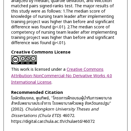
analyzed by median, quartile deviation, and Wilcoxon
matched pairs signed-ranks test. The major results of
this study were as follows: 1.The median score of
knowledge of nursing team leader after implementing
training project was higher than before and significant
difference was found (p<.01). 2.The median score of
competency of nursing team leader after implementing
training project was higher than before and significant
difference was found (p<.01).
Creative Commons License
This work is licensed under a
Creative Commons
Attribution-NonCommercial-No Derivative Works 4.0
International License
.
Recommended Citation
โฆษิตชัยมงคล, พูนทิพย์, "โครงการฝึกอบรมผู้นำทีมการพยาบาล
สำหรับพยาบาลประจำการ โรงพยาบาลห้วยพลู จังหวัดนครปฐม"
(2002).
Chulalongkorn University Theses and
Dissertations (Chula ETD)
. 46072.
https://digital.car.chula.ac.th/chulaetd/46072