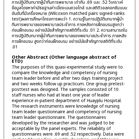
การปฏิบัติบทบาทผู้นำทีมการพยาบาล เท่ากับ .69 และ .52 วิเคราะห์
ข้อมูลโดยหาค่ามัธยฐานค่าเบี่ยงเบนควอไทล์ และสถิติวอลคอกซันแบบ
อันดับที่มีเครื่องหมาย (Wilcoxon matched pairs signed-ranks
test)ผลการศึกษาโครงการพบว่า 1. ความรู้ในการปฏิบัติบทบาทผู้นำ
ทีมการพยาบาลของพยาบาลประจำการ ภายหลังการฝึกอบรมสูงกว่า
ก่อนฝึกอบรม อย่างมีนัยสำคัญทางสถิติที่ระดับ .01 2. ความสามารถใน
การปฏิบัติบทบาทผู้นำทีมการพยาบาลของพยาบาลประจำการ ภายหลัง
การฝึกอบรม สูงกว่าก่อนฝึกอบรม อย่างมีนัยสำคัญทางสถิติที่ระดับ
.01
Other Abstract (Other language abstract of
ETD)
The purposes of this quasi-experimental study were to
compare the knowledge and competency of nursing
team leader before and after two days training project
and two weeks follow up practicum. One group pretest-
posttest was designed. The samples consisted of 10
staff nurses who had at least one year of leader
experience in-patient department of Huayplu Hospital.
The research instruments were knowledge of nursing
team leader questionnaire and competency of nursing
team leader questionnaire. The questionnaires
developed by the researcher and was judged to be
acceptable by the panel experts. The reliability of
questionnaires were .69 and .52 respectively. Data were