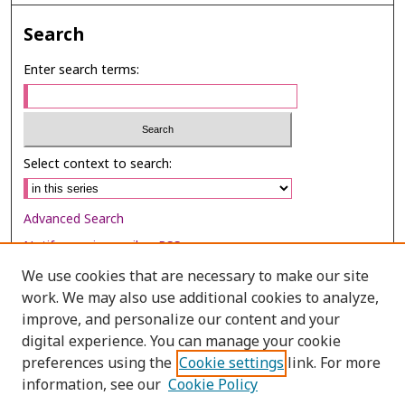
Search
Enter search terms:
Select context to search:
Advanced Search
Notify me via email or
RSS
We use cookies that are necessary to make our site
Browse
work. We may also use additional cookies to analyze,
Collections
improve, and personalize our content and your
digital experience. You can manage your cookie
Disciplines
preferences using the
Cookie settings
link. For more
Authors
information, see our
Cookie Policy