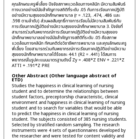
คุณลักษณะครูพี่เลี้ยง ปัจจัยสภาพแวดล้อมทางคลินิก มีความสัมพันธ์
ทางบวกอย่างมีนัยสำคัญทางสถิติที่ระดับ .05 กับการเรียนภาคปฏิบัติ
อย่างมีความสุขของนักศึกษาพยาบาล (r = .123, .474, .486 และ
.598 ตามลำดับ) ส่วนผลสัมฤทธิ์ทางการเรียนไม่มีความสัมพันธ์กับ
การเรียนภาคปฏิบัติอย่างมีความสุขของนักศึกษาพยาบาล 3. ปัจจัยที่
สามารถร่วมกันพยากรณ์การเรียนภาคปฏิบัติอย่างมีความสุขของ
นักศึกษาพยาบาลอย่างมีนัยสำคัญทางสถิติที่ระดับ .05 คือสภาพ
แวดล้อมทางคลินิก ทัศนคติต่อวิชาชีพการพยาบาล และคุณลักษณะครู
พี่เลี้ยง โดยสามารถร่วมกันพยากรณ์การเรียนภาคปฏิบัติอย่างมีความ
สุขของนักศึกษาพยาบาลได้ร้อยละ 44.1 (R2 = .441) ได้สมการ
พยากรณ์ในรูปคะแนนมาตรฐานดังนี้ Zy = .408*Z ENV + .221*Z
ATTI + .191*Z PRE
Other Abstract (Other language abstract of
ETD)
Studies the happiness in clinical learning of nursing
student and to determine the relationships between
student factors, preceptorship characteristic, clinical
environment and happiness in clinical learning of nursing
student and to search for variables that would be able
to predict the happiness in clinical learning of nursing
student. The subjects consisted of 385 nursing students.
Selected by stratified random sampling. The research
instruments were 4 sets of questionnaires developed by
the researcher and were tested for content validity and