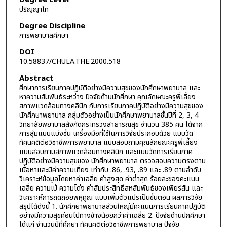
ปริญญาโท
Degree Discipline
การพยาบาลศึกษา
DOI
10.58837/CHULA.THE.2000.518
Abstract
ศึกษาการเรียนภาคปฏิบัติอย่างมีความสุขของนักศึกษาพยาบาล และ
หาความสัมพันธ์ระหว่าง ปัจจัยด้านนักศึกษา คุณลักษณะครูพี่เลี้ยง
สภาพแวดล้อมทางคลินิก กับการเรียนภาคปฏิบัติอย่างมีความสุขของ
นักศึกษาพยาบาล กลุ่มตัวอย่างเป็นนักศึกษาพยาบาลชั้นปีที่ 2, 3, 4
วิทยาลัยพยาบาลสังกัดกระทรวงสาธารณสุข จำนวน 385 คน ได้จาก
การสุ่มแบบแบ่งชั้น เครื่องมือที่ใช้ในการวิจัยประกอบด้วย แบบวัด
ทัศนคติต่อวิชาชีพการพยาบาล แบบสอบถามคุณลักษณะครูพี่เลี้ยง
แบบสอบถามสภาพแวดล้อมทางคลินิก และแบบวัดการเรียนภาค
ปฏิบัติอย่างมีความสุขของ นักศึกษาพยาบาล ตรวจสอบความตรงตาม
เนื้อหาและมีค่าความเที่ยง เท่ากับ .86, .93, .89 และ .89 ตามลำดับ
วิเคราะห์ข้อมูลโดยหาค่าเฉลี่ย ค่าสูงสุด ค่าต่ำสุด ร้อยละของคะแนน
เฉลี่ย ความเบ้ ความโด่ง ค่าสัมประสิทธิ์สหสัมพันธ์ของเพียร์สัน และ
วิเคราะห์การถดถอยพหุคูณ แบบเพิ่มตัวแปรเป็นขั้นตอน ผลการวิจัย
สรุปได้ดังนี้ 1. นักศึกษาพยาบาลส่วนใหญ่มีคะแนนการเรียนภาคปฎิบัติ
อย่างมีความสุขค่อนไปทางข้างน้อยกว่าค่าเฉลี่ย 2. ปัจจัยด้านนักศึกษา
ได้แก่ จำนวนปีที่ศึกษา ทัศนคติต่อวิชาชีพการพยาบาล ปัจจัย