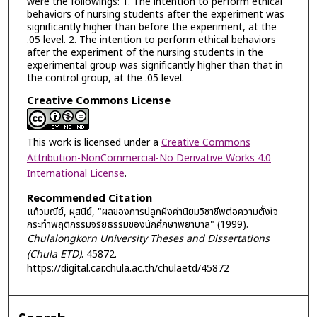
were the followings: 1. The intention to perform ethical
behaviors of nursing students after the experiment was
significantly higher than before the experiment, at the
.05 level. 2. The intention to perform ethical behaviors
after the experiment of the nursing students in the
experimental group was significantly higher than that in
the control group, at the .05 level.
Creative Commons License
This work is licensed under a
Creative Commons
Attribution-NonCommercial-No Derivative Works 4.0
International License
.
Recommended Citation
แก้วมณีย์, ผุสนีย์, "ผลของการปลูกฝังค่านิยมวิชาชีพต่อความตั้งใจ
กระทำพฤติกรรมจริยธรรมของนักศึกษาพยาบาล" (1999).
Chulalongkorn University Theses and Dissertations
(Chula ETD)
. 45872.
https://digital.car.chula.ac.th/chulaetd/45872