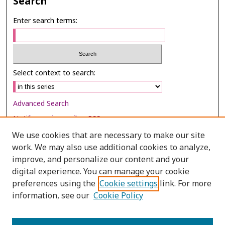
Search
Enter search terms:
Select context to search:
Advanced Search
Notify me via email or
RSS
We use cookies that are necessary to make our site
Browse
work. We may also use additional cookies to analyze,
Collections
improve, and personalize our content and your
digital experience. You can manage your cookie
Disciplines
preferences using the
Cookie settings
link. For more
Authors
information, see our
Cookie Policy
Author Corner