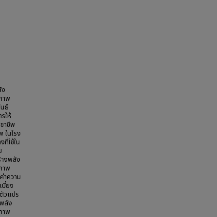
ลัง
ณภาพ
นธ์
รให้
ชาชีพ
ีพ ในโรง
ี่ใช้ใน
ม
ร้างพลัง
ณภาพ
ค่าความ
บี่ยง
มตัวแปร
งพลัง
ณภาพ