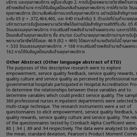
บริการ และคุณภาพบริการ อยู่ในระดับสูง 2. การรับรู้ของพยาบาลวิชาชีพด้านการ
สร้างพลังอำนาจ การได้รับข้อมูลป้อนกลับด้านคุณภาพบริการ การให้รางวัล วั
คุณภาพบริการ มีความสัมพันธ์ทางบวกกับคุณภาพบริการ อย่างมีนัยสำคัญทางสถิต
ระดับ 05 (r = .372,464,460, และ 640 ตามลำดับ) 3. ตัวแปรที่ร่วมทำนายคุ
บริการตามการรับรู้ของพยาบาลวิชาชีพได้อย่างมีนัยสำคัญทางสถิติที่ระดับ .05 ค
วัฒนธรรมคุณภาพบริการ การเสริมสร้างพลังอำนาจด้านผลกระทบ และการได้รับ
ป้อนกลับด้านคุณภาพบริการ ซึ่ง สามารถ ร่วมทำนายคุณภาพบริการตามการรับรู
พยาบาลวิชาชีพได้ร้อยละ 46.9 (R2 = 469) ได้สมการทำนายดังต่อไปนี้ คุณภาพ
= .533 วัฒนธรรมคุณภาพบริการ .+ 168 การเสริมสร้างพลังอำนาจด้านผลกระ
162 การได้รับข้อมูลป้อนกลับด้านคุณภาพบริการ
Other Abstract (Other language abstract of ETD)
The purposes of this descriptive research were to explore
empowerment, service quality feedback, service quality rewards, 
quality culture and service quality as perceived by professional nu
governmental hospitals participated in Hospital Accreditation Pr
to determine the relationships between these variables and to
determine variables which could predict service quality. The sampl
360 professional nurses in inpatient departments were selected 
multi-stage technique. The research instruments were a set of
questionnaires to elicit empowerment, service quality feedback, s
quality rewards, service quality culture and service quality. The relia
of the questionnaires tested by Cronbach Alpha Coefficient were. 
80 | .94 | .89 and .94 respectively. The data were analyzed to de
the mean, standard deviation, Pearson's Product Moment Correl