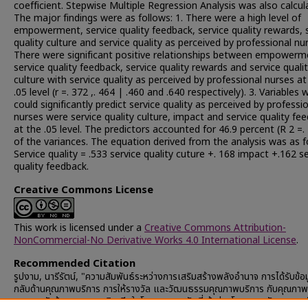
coefficient. Stepwise Multiple Regression Analysis was also calcul
The major findings were as follows: 1. There were a high level of
empowerment, service quality feedback, service quality rewards, 
quality culture and service quality as perceived by professional nur
There were significant positive relationships between empowerm
service quality feedback, service quality rewards and service quali
culture with service quality as perceived by professional nurses at
.05 level (r =. 372 ,. 464 | .460 and .640 respectively). 3. Variables 
could significantly predict service quality as perceived by professi
nurses were service quality culture, impact and service quality fe
at the .05 level. The predictors accounted for 46.9 percent (R 2 =.
of the variances. The equation derived from the analysis was as f
Service quality = .533 service quality cuture +. 168 impact +.162 s
quality feedback.
Creative Commons License
This work is licensed under a
Creative Commons Attribution-
NonCommercial-No Derivative Works 4.0 International License
.
Recommended Citation
รูปงาม, นารีรัตน์, "ความสัมพันธ์ระหว่างการเสริมสร้างพลังอำนาจ การได้รับข้อ
กลับด้านคุณภาพบริการ การให้รางวัล และวัฒนธรรมคุณภาพบริการ กับคุณภาพ
ตามการรับรู้ของพยาบาลวิชาชีพในโรงพยาบาลรัฐ ที่เข้าร่วมโครงการพัฒนาและ