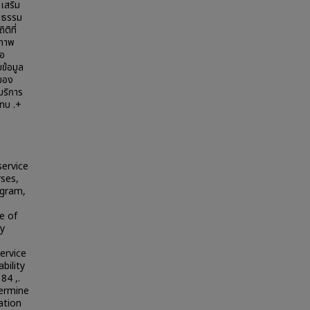
เสริม
ฒนธรรม
ิที่
ณภาพ
ือ
ข้อมูล
้ของ
บริการ
ทบ .+
service
rses,
ogram,
e of
by
ervice
bility
84 ,.
termine
ation