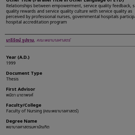
Other Title (Parallel Title in Other Language of ETD)
Relationships between empowerment, service quality feedback, s
quality rewards and service quality culture with service quality as
perceived by professional nurses, governmental hospitals particip
hospital accreditation program
Author
นารีรัตน์ รูปงาม
,
คณะพยาบาลศาสตร์
Year (A.D.)
1999
Document Type
Thesis
First Advisor
พนิดา มาดาพงศ์
Faculty/College
Faculty of Nursing (คณะพยาบาลศาสตร์)
Degree Name
พยาบาลศาสตรมหาบัณฑิต