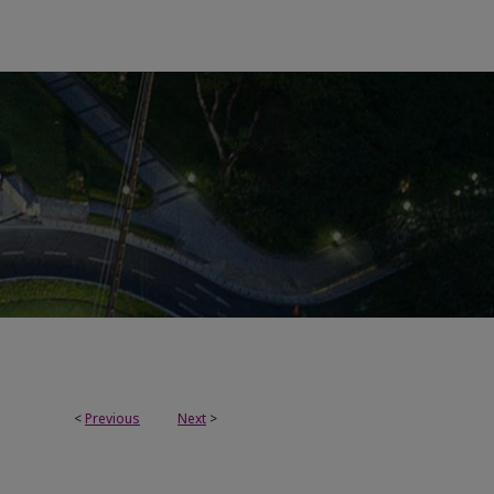
<
Previous
Next
>