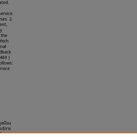
ated.
service
ses. 2.
ent,
ty
 the
which
onal
edback
 469 )
ollows:
ervice
มูลป้อน
บริการ
รับรอง