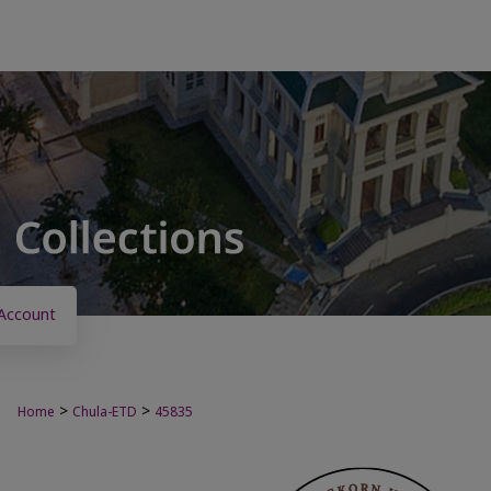
Account
>
>
Home
Chula-ETD
45835