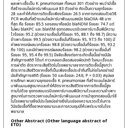
ผลเพาะเชื้อเป็น K. pneumoniae ทั้งหมด 301 ตัวอย่าง พบว่ามีเชื้อ
ที่สร้างเอนไซม์คาร์บาพีเนมเมส 83 ตัวอย่าง คิดเป็นความชุกร้อยละ
28 และทำให้เกิดการติดเชื้อเพียงร้อยละ 26.5 จากการทดสอบด้วยวิธี
PCR พบยีนที่สร้างเอนไซม์คาร์บาพีเนมเมสชนิด blaOXA-48 มาก
ที่สุด คือ ร้อยละ 85.5 รองลงมาคือชนิด blaNDM ร้อยละ 74.7 แต่
ไม่พบ blaKPC และ blaVIM ชุดทดสอบแรปิเดคคาร์บาเอ็นพีมีความ
ไวร้อยละ 95.2 (ช่วงความเชื่อมั่นที่ร้อยละ 95, 88.1 ถึง 98.7) มีความ
จำเพาะร้อยละ 99.5 (ช่วงความเชื่อมั่นที่ร้อยละ 95, 97.5 ถึง 100) มี
ค่าพยากรณ์ผลบวกร้อยละ 98.8 (ช่วงความเชื่อมั่นที่ร้อยละ 95, 93.2
ถึง 100) และมีค่าพยากรณ์ผลลบร้อยละ 98.2 (ช่วงความเชื่อมั่นที่
ร้อยละ 95, 95.4 ถึง 99.5) ปัจจัยเสี่ยงต่อการเกิดเชื้อนี้อย่างมีนัย
สำคัญทางสถิติ ได้แก่ ภาวะหลอดเลือดสมองผิดปกติ โรคมะเร็งและ
การผ่าตัด อัตราการเสียชีวิตในโรงพยาบาลจากการติดเชื้อนี้สูงกว่า
อัตราการเสียชีวิตจากเชื้อที่เป็นเพียงเชื้อประจำถิ่นที่ไม่ก่อโรคอย่างมี
นัยสำคัญทางสถิติ (ร้อยละ 50 และร้อยละ 24.6; P = 0.03) สรุปผล
การศึกษา พบความชุกของเชื้อ K. pneumoniae ที่สร้างเอนไซม์คาร์
บาพีเนมเมสสูงมากและทำให้อัตราการเสียชีวิตจากการติดเชื้อนี้สูง
ตามไปด้วย ชุดทดสอบแรปิเดคคาร์บาเอนพีมีความไวและความจำเพาะ
สูงมากในการตรวจหาเอนไซม์คาร์บาพีเนมเมส การนำชุดทดสอบนี้มาใช้
ในโรงพยาบาลจึงมีประโยชน์อย่างยิ่งในแง่ของความรวดเร็วในการ
วินิจฉัยเชื้อที่ดื้อยาหลายขนานและการควบคุมมิให้แพร่ระบาดในโรง
พยาบาล
Other Abstract (Other language abstract of
ETD)