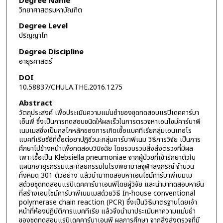
Degree Name
วิทยาศาสตรมหาบัณฑิต
Degree Level
ปริญญาโท
Degree Discipline
อายุรศาสตร์
DOI
10.58837/CHULA.THE.2016.1275
Abstract
วัตถุประสงค์ เพื่อประเมินความแม่นยำของชุดทดสอบแรปิเดคคาร์บา
เอ็นพี ซึ่งเป็นการทดสอบชนิดให้ผลเร็วในการตรวจหาเอนไซม์คาร์บาพี
เนมเมสซึ่งเป็นกลไกหลักของการเกิดเชื้อแบคทีเรียกลุ่มเอนเทอโร
แบคทีเรียซีอีที่ดื้อต่อยาปฏิชีวนะกลุ่มคาร์บาพีเนม วิธีการวิจัย เป็นการ
ศึกษาไปข้างหน้าเพื่อทดสอบวินิจฉัย โดยรวบรวมสิ่งส่งตรวจที่มีผล
เพาะเชื้อเป็น Klebsiella pneumoniae จากผู้ป่วยที่เข้ารักษาตัวใน
แผนกอายุรกรรมและศัลยกรรมในโรงพยาบาลจุฬาลงกรณ์ จำนวน
ทั้งหมด 301 ตัวอย่าง แล้วนำมาทดสอบหาเอนไซม์คาร์บาพีเนมเม
สด้วยชุดทดสอบแรปิเดคคาร์บาเอนพีโดยผู้วิจัย และนำมาทดสอบหายีน
ที่สร้างเอนไซม์คาร์บาพีเนมเมสด้วยวิธี In-house conventional
polymerase chain reaction (PCR) ซึ่งเป็นวิธีมาตรฐานโดยเจ้า
หน้าที่ห้องปฏิบัติการแบคทีเรีย แล้วจึงนำมาประเมินหาความแม่นยำ
ของชุดทดสอบแรปิเดคคาร์บาเอนพี ผลการศึกษา จากสิ่งส่งตรวจที่มี