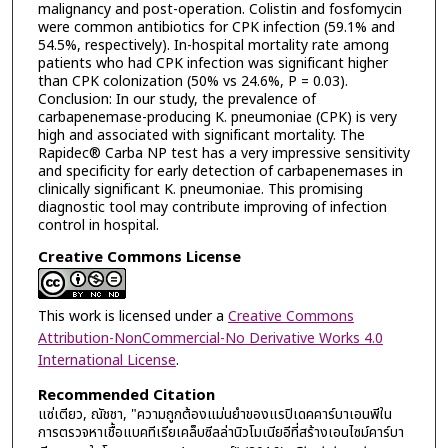
malignancy and post-operation. Colistin and fosfomycin
were common antibiotics for CPK infection (59.1% and
54.5%, respectively). In-hospital mortality rate among
patients who had CPK infection was significant higher
than CPK colonization (50% vs 24.6%, P = 0.03).
Conclusion: In our study, the prevalence of
carbapenemase-producing K. pneumoniae (CPK) is very
high and associated with significant mortality. The
Rapidec® Carba NP test has a very impressive sensitivity
and specificity for early detection of carbapenemases in
clinically significant K. pneumoniae. This promising
diagnostic tool may contribute improving of infection
control in hospital.
Creative Commons License
This work is licensed under a
Creative Commons
Attribution-NonCommercial-No Derivative Works 4.0
International License
.
Recommended Citation
แซ่เตียว, ณัชชา, "ความถูกต้องแม่นยำของแรปิเดคคาร์บาเอนพีใน
การตรวจหาเชื้อแบคทีเรียเคล็บซีลล่านิวโมเนียอีที่สร้างเอนไซม์คาร์บา