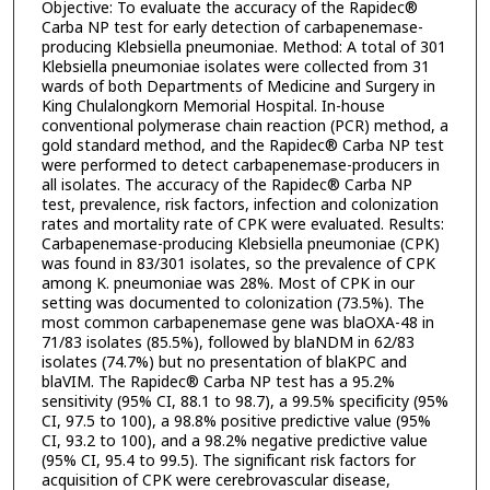
Objective: To evaluate the accuracy of the Rapidec®
Carba NP test for early detection of carbapenemase-
producing Klebsiella pneumoniae. Method: A total of 301
Klebsiella pneumoniae isolates were collected from 31
wards of both Departments of Medicine and Surgery in
King Chulalongkorn Memorial Hospital. In-house
conventional polymerase chain reaction (PCR) method, a
gold standard method, and the Rapidec® Carba NP test
were performed to detect carbapenemase-producers in
all isolates. The accuracy of the Rapidec® Carba NP
test, prevalence, risk factors, infection and colonization
rates and mortality rate of CPK were evaluated. Results:
Carbapenemase-producing Klebsiella pneumoniae (CPK)
was found in 83/301 isolates, so the prevalence of CPK
among K. pneumoniae was 28%. Most of CPK in our
setting was documented to colonization (73.5%). The
most common carbapenemase gene was blaOXA-48 in
71/83 isolates (85.5%), followed by blaNDM in 62/83
isolates (74.7%) but no presentation of blaKPC and
blaVIM. The Rapidec® Carba NP test has a 95.2%
sensitivity (95% CI, 88.1 to 98.7), a 99.5% specificity (95%
CI, 97.5 to 100), a 98.8% positive predictive value (95%
CI, 93.2 to 100), and a 98.2% negative predictive value
(95% CI, 95.4 to 99.5). The significant risk factors for
acquisition of CPK were cerebrovascular disease,