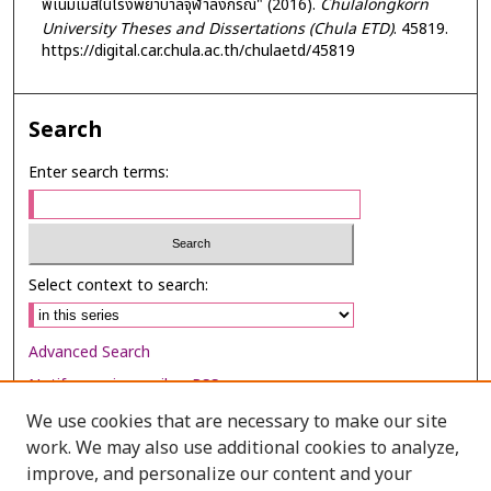
พีเนมเมสในโรงพยาบาลจุฬาลงกรณ์" (2016).
Chulalongkorn
University Theses and Dissertations (Chula ETD)
. 45819.
https://digital.car.chula.ac.th/chulaetd/45819
Search
Enter search terms:
Select context to search:
Advanced Search
Notify me via email or
RSS
We use cookies that are necessary to make our site
Browse
work. We may also use additional cookies to analyze,
improve, and personalize our content and your
Collections