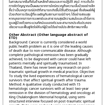
ในศาสนามากขึ้นทั้งในด้านหลักคำสอนและการปฏิบัติ สรุป: การเติบโต
ทางจิตวิญญาณเป็นผลมาจากการใคร่ครวญถึงความเจ็บป่วยอย่างลึก
ซึ้งว่าเป็นเหตุการณ์ปกติที่สามารถเกิดขึ้นได้ในชีวิตมนุษย์ ซึ่งส่งผลให้ผู้
ป่วยเกิดการเรียนรู้ที่จะเผชิญกับสถานการณ์ต่างๆ ได้อย่างสงบสุข
หากบุคลากรทางการแพทย์และสาธารณสุขมีความสนใจและเข้าใจการ
ดูแลผู้ป่วยด้วยกระบวนทัศน์แบบองค์รวมจะสามารถประคับประคอง
เยียวยาและฟื้นฟูจิตใจให้แก่ผู้ป่วยได้อย่างมีประสิทธิภาพมากขึ้น
Other Abstract (Other language abstract of
ETD)
Background: Cancer is currently considered a world
public health problem as it is one of the leading causes
of death due to non-communicable disease. Although
complete pathological remission has been gradually
achieved, to be diagnosed with cancer could have left
patients mentally and spiritually traumatised. In
Thailand, there has never been any research on post-
traumatic spiritual growth in medical practice. Objective:
To study the lived experiences of hematological cancer
survivors that affect spiritual growth after trauma.
Method: A qualitative study conducted with 15
hematologic cancer survivors with at least two-year
remission in the division of hematology and oncology at
King Chulalongkorn Memorial hospital, using semi-
structured interview focused on post-traumatic spiritual