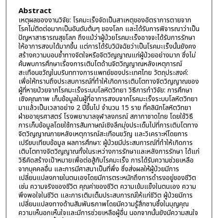
Abstract
เหตุผลของงานวิจัย: โรคมะเร็งจัดเป็นสาเหตุของอัตราการตายจาก
โรคไม่ติดต่อมากเป็นอันดับต้นๆ ของโลก และได้รับการพิจารณาว่าเป็น
ปัญหาสาธารณสุขโลก ถึงแม้ว่าผู้ป่วยโรคมะเร็งอาจจะได้รับการรักษา
ให้อาการสงบได้มากขึ้น แต่การได้รับวินิจฉัยว่าเป็นโรคมะเร็งนั้นยังคง
สร้างความบอบช้ำทางจิตใจหรือจิตวิญญาณแก่ผู้ป่วยอย่างมาก ซึ่งไม่
ค้นพบการศึกษาเรื่องการเติบโตด้านจิตวิญญาณหลังเหตุการณ์
สะเทือนขวัญในบริบททางการแพทย์ของประเทศไทย วัตถุประสงค์:
เพื่อให้ทราบถึงประสบการณ์ที่ทำให้เกิดการเติบโตทางจิตวิญญาณของ
ผู้ที่หายป่วยจากโรคมะเร็งระบบโลหิตวิทยา วิธีการทำวิจัย: การศึกษา
เชิงคุณภาพ เก็บข้อมูลในผู้ที่อาการสงบจากโรคมะเร็งระบบโลหิตวิทยา
มาแล้วเป็นเวลาอย่าง 2 ปีขึ้นไป จำนวน 15 ราย ที่คลินิกโลหิตวิทยา
ฝ่ายอายุรศาสตร์ โรงพยาบาลจุฬาลงกรณ์ สภากาชาดไทย โดยใช้วิธี
การเก็บข้อมูลโดยใช้การสัมภาษณ์เชิงลึกมุ่งประเด็นไปที่การเติบโตทาง
จิตวิญญาณภายหลังเหตุการณ์สะเทือนขวัญ และวิเคราะห์โดยการ
เปรียบเทียบข้อมูล ผลการศึกษา: ผู้ป่วยมีประสบการณ์ที่ทำให้เกิดการ
เติบโตทางจิตวิญญาณทั้งในระหว่างการรักษาและหลังการรักษา ได้แก่
วิธีคิดสร้างเป้าหมายเพื่อต่อสู้กับโรคมะเร็ง การได้รับความช่วยเหลือ
จากบุคคลอื่น และการมีศาสนาเป็นที่พึ่ง ซึ่งส่งผลให้ผู้ป่วยมีการ
เปลี่ยนแปลงภายในตนเองโดยมีการตระหนักถึงการดำรงอยู่ของชีวิต
เช่น ความจริงของชีวิต คุณค่าของชีวิต ความเข้มแข็งในตนเอง ความ
พึงพอใจในชีวิต และการเติมเต็มประสบการณ์ให้แก่ชีวิต ผู้ป่วยมีการ
เปลี่ยนแปลงทางด้านสัมพันธภาพโดยมีความรู้สึกซาบซึ้งในบุญคุณ
ความเห็นอกเห็นใจและมีการช่วยเหลือผู้อื่น นอกจากนั้นยังมีความสนใจ