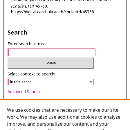
(Chula ETD)
. 45768.
https://digital.car.chula.ac.th/chulaetd/45768
Search
Enter search terms:
Select context to search:
Advanced Search
Notify me via email or
RSS
We use cookies that are necessary to make our site
Browse
work. We may also use additional cookies to analyze,
Collections
improve, and personalize our content and your