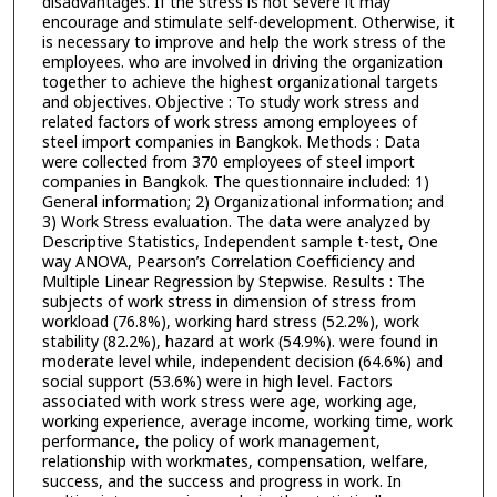
disadvantages. If the stress is not severe it may
encourage and stimulate self-development. Otherwise, it
is necessary to improve and help the work stress of the
employees. who are involved in driving the organization
together to achieve the highest organizational targets
and objectives. Objective : To study work stress and
related factors of work stress among employees of
steel import companies in Bangkok. Methods : Data
were collected from 370 employees of steel import
companies in Bangkok. The questionnaire included: 1)
General information; 2) Organizational information; and
3) Work Stress evaluation. The data were analyzed by
Descriptive Statistics, Independent sample t-test, One
way ANOVA, Pearson’s Correlation Coefficiency and
Multiple Linear Regression by Stepwise. Results : The
subjects of work stress in dimension of stress from
workload (76.8%), working hard stress (52.2%), work
stability (82.2%), hazard at work (54.9%). were found in
moderate level while, independent decision (64.6%) and
social support (53.6%) were in high level. Factors
associated with work stress were age, working age,
working experience, average income, working time, work
performance, the policy of work management,
relationship with workmates, compensation, welfare,
success, and the success and progress in work. In