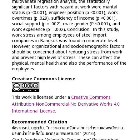
multivariate regression analysis, the statistically
significant factors with hazard at work were marital
status (p <0.001), engineer position (p <0.001), work
overtimes (p .029), sufficiency of income (p <0.001),
social support (p = .002), male gender (P <0.001), and
work experience (p = .002). Conclusion : In this study,
work stress among employees of steel import
companies in Bangkok was found in moderate level.
However, organizational and sociodemographic factors
should be concerned about reducing stress from work
and prevent high level of stress. These can affect the
physical, mental health and also the performance of the
employees.
Creative Commons License
This work is licensed under a
Creative Commons
Attribution-NonCommercial-No Derivative Works 4.0
International License
.
Recommended Citation
ชัชราภรณ์, นฤตวัน, "ภาวะความเครียดจากการทำงานของพนักงาน
บริษัทนำเข้าเหล็กในเขตกรุงเทพมหานคร" (2016).
Chulalongkorn University Theses and Dissertations