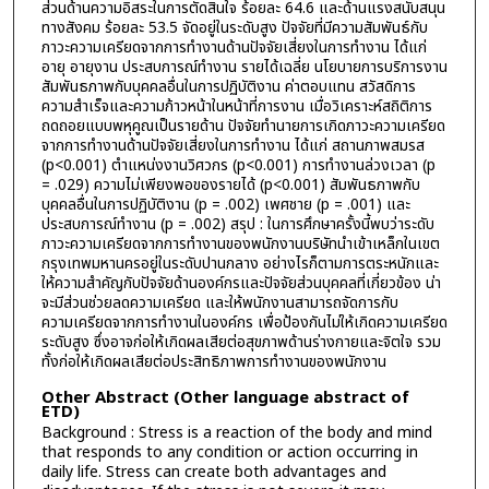
ส่วนด้านความอิสระในการตัดสินใจ ร้อยละ 64.6 และด้านแรงสนับสนุน
ทางสังคม ร้อยละ 53.5 จัดอยู่ในระดับสูง ปัจจัยที่มีความสัมพันธ์กับ
ภาวะความเครียดจากการทำงานด้านปัจจัยเสี่ยงในการทำงาน ได้แก่
อายุ อายุงาน ประสบการณ์ทำงาน รายได้เฉลี่ย นโยบายการบริการงาน
สัมพันธภาพกับบุคคลอื่นในการปฏิบัติงาน ค่าตอบแทน สวัสดิการ
ความสำเร็จและความก้าวหน้าในหน้าที่การงาน เมื่อวิเคราะห์สถิติการ
ถดถอยแบบพหุคูณเป็นรายด้าน ปัจจัยทำนายการเกิดภาวะความเครียด
จากการทำงานด้านปัจจัยเสี่ยงในการทำงาน ได้แก่ สถานภาพสมรส
(p<0.001) ตำแหน่งงานวิศวกร (p<0.001) การทำงานล่วงเวลา (p
= .029) ความไม่เพียงพอของรายได้ (p<0.001) สัมพันธภาพกับ
บุคคลอื่นในการปฏิบัติงาน (p = .002) เพศชาย (p = .001) และ
ประสบการณ์ทำงาน (p = .002) สรุป : ในการศึกษาครั้งนี้พบว่าระดับ
ภาวะความเครียดจากการทำงานของพนักงานบริษัทนำเข้าเหล็กในเขต
กรุงเทพมหานครอยู่ในระดับปานกลาง อย่างไรก็ตามการตระหนักและ
ให้ความสำคัญกับปัจจัยด้านองค์กรและปัจจัยส่วนบุคคลที่เกี่ยวข้อง น่า
จะมีส่วนช่วยลดความเครียด และให้พนักงานสามารถจัดการกับ
ความเครียดจากการทำงานในองค์กร เพื่อป้องกันไม่ให้เกิดความเครียด
ระดับสูง ซึ่งอาจก่อให้เกิดผลเสียต่อสุขภาพด้านร่างกายและจิตใจ รวม
ทั้งก่อให้เกิดผลเสียต่อประสิทธิภาพการทำงานของพนักงาน
Other Abstract (Other language abstract of
ETD)
Background : Stress is a reaction of the body and mind
that responds to any condition or action occurring in
daily life. Stress can create both advantages and