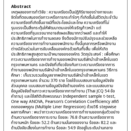
Abstract
เหตุผลของการทำวิจัย : ความเครียดเป็นปฏิกิริยาของร่างกายและ
จิตใจที่ตอบสนองต่อภาวะหรือการกระทำใดๆ ที่เกิดขึ้นในชีวิตประจำวัน
ความเครียดที่เกิดขึ้นอาจมีทั้งประโยชน์และโทษ ความเครียดที่ไม่
รุนแรงเป็นสิ่งกระตุ้นให้พัฒนาตนเองให้เจริญก้าวหน้า แต่
ความเครียดที่รุนแรงมากอาจส่งผลเสียมากกว่าผลดี และทำให้
ประสิทธิภาพในการทำงานลดลง จึงต้องมีการปรับปรุงและช่วยเหลือ
ความเครียดจากการทำงานของพนักงาน ทั้งนี้บุคลากรหรือพนักงาน
ต่างมีส่วนร่วมในการขับเคลื่อนองค์กรด้วยกันทั้งสิ้น เพื่อให้เกิด
ประสิทธิภาพสูงสุดตามเป้าหมายขององค์กร วัตถุประสงค์ : เพื่อศึกษา
ภาวะความเครียดจากการทำงานของพนักงานบริษัทนำเข้าเหล็กในเขต
กรุงเทพมหานคร และปัจจัยที่เกี่ยวข้องกับภาวะความเครียดจากการ
ทำงานของพนักงานบริษัทนำเข้าเหล็กในเขตกรุงเทพมหานคร วิธีการ
ศึกษา : เก็บรวบรวมข้อมูลจากพนักงานบริษัทนำเข้าเหล็กในเขต
กรุงเทพมหานคร จำนวน 370 ราย โดยใช้แบบสอบถามข้อมูลปัจจัย
ส่วนบุคคล แบบสอบถามข้อมูลปัจจัยด้านองค์กร และแบบสอบถาม
ข้อมูลปัจจัยด้านภาวะความเครียดจากการทำงาน (Thai JCQ 54 ข้อ
คำถาม) และใช้สถิติเชิงพรรณนา Independent sample t-test,
One way ANOVA, Pearson’s Correlation Coefficiency สถิติ
ถดถอยพหุคูณ (Multiple Liner Regression) ด้วยวิธี stepwise
ผลการศึกษา : พบว่าภาวะความเครียดจากการทำงานของกลุ่มตัวอย่าง
ด้านความเครียดจากภาระงาน ร้อยละ 76.8 ด้านความเครียดจาการ
ทำงานหนัก ร้อยละ 52.2 ด้านความมั่นคงของงาน ร้อยละ 82.2 และ
ด้านปัจจัยเสี่ยงในการทำงาน ร้อยละ 54.9 จัดอยู่ในระดับปานกลาง