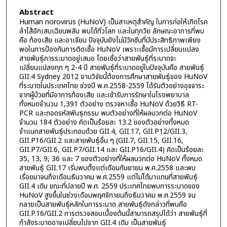
Abstract
Human norovirus (HuNoV) เป็นสาเหตุสำคัญ ในการก่อให้เกิดโรค
ลำไส้อักเสบเฉียบพลัน พบได้ทั่วโลก และในทุกวัย ลักษณะอาการที่พบ
คือ ท้องเสีย และอาเจียน ปัจจุบันยังไม่มีวัคซีนที่มีประสิทธิภาพเพียง
พอในการป้องกันการติดเชื้อ HuNoV เพราะเชื้อมีการเปลี่ยนแปลง
สายพันธุ์การระบาดอยู่เสมอ โดยเชื่อว่าสายพันธุ์ที่ระบาดจะ
เปลี่ยนแปลงทุก ๆ 2-4 ปี สายพันธุ์ที่ระบาดอยู่ในปัจจุบันคือ สายพันธุ์
GII.4 Sydney 2012 งานวิจัยนี้ต้องการศึกษาสายพันธุ์ของ HuNoV
ที่ระบาดในประเทศไทย ช่วงปี พ.ศ.2558-2559 ได้รับตัวอย่างอุจจาระ
จากผู้ป่วยที่มีอาการท้องเสีย และเข้ารับการรักษาในโรงพยาบาล
ทั้งหมดจำนวน 1,391 ตัวอย่าง ตรวจหาเชื้อ HuNoV ด้วยวิธี RT-
PCR และถอดรหัสพันธุกรรม พบตัวอย่างที่ให้ผลบวกต่อ HuNoV
จำนวน 184 ตัวอย่าง คิดเป็นร้อยละ 13.2 ของตัวอย่างทั้งหมด
จำแนกสายพันธุ์ประกอบด้วย GII.4, GII.17, GII.P12/GII.3,
GII.P16/GII.2 และสายพันธุ์อื่น ๆ (GII.7, GII.15, GII.16,
GII.P7/GII.6, GII.P7/GII.14 และ GII.P16/GII.4) คิดเป็นร้อยละ
35, 13, 9, 36 และ 7 ของตัวอย่างที่ให้ผลบวกต่อ HuNoV ทั้งหมด
สายพันธุ์ GII.17 เริ่มพบตั้งแต่เดือนกันยายน พ.ศ.2558 และพบ
เรื่อยมาจนถึงเดือนธันวาคม พ.ศ.2559 แต่ไม่ได้มาแทนที่สายพันธุ์
GII.4 เดิม ขณะที่ปลายปี พ.ศ. 2559 ประเทศไทยพบการระบาดของ
HuNoV สูงขึ้นในช่วงเดือนพฤศจิกายนถึงธันวาคม พ.ศ.2559 จน
กลายเป็นสายพันธุ์หลักในการระบาด สายพันธุ์ดังกล่าวที่พบคือ
GII.P.16/GII.2 การตรวจสอบเบื้องต้นนี้สามารถสรุปได้ว่า สายพันธุ์ที่
กำลังระบาดอาจเปลี่ยนไปจาก GII.4 เดิม เป็นสายพันธุ์