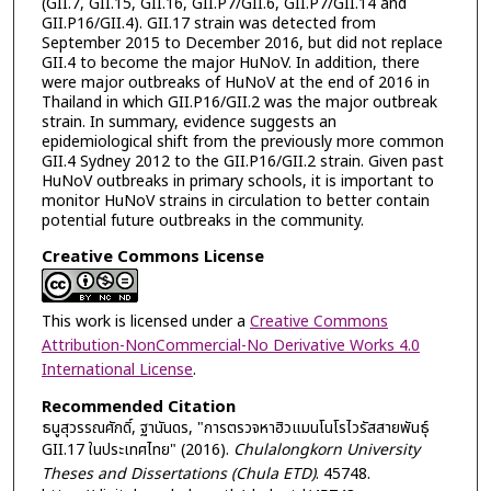
(GII.7, GII.15, GII.16, GII.P7/GII.6, GII.P7/GII.14 and
GII.P16/GII.4). GII.17 strain was detected from
September 2015 to December 2016, but did not replace
GII.4 to become the major HuNoV. In addition, there
were major outbreaks of HuNoV at the end of 2016 in
Thailand in which GII.P16/GII.2 was the major outbreak
strain. In summary, evidence suggests an
epidemiological shift from the previously more common
GII.4 Sydney 2012 to the GII.P16/GII.2 strain. Given past
HuNoV outbreaks in primary schools, it is important to
monitor HuNoV strains in circulation to better contain
potential future outbreaks in the community.
Creative Commons License
This work is licensed under a
Creative Commons
Attribution-NonCommercial-No Derivative Works 4.0
International License
.
Recommended Citation
ธนูสุวรรณศักดิ์, ฐานันดร, "การตรวจหาฮิวแมนโนโรไวรัสสายพันธุ์
GII.17 ในประเทศไทย" (2016).
Chulalongkorn University
Theses and Dissertations (Chula ETD)
. 45748.