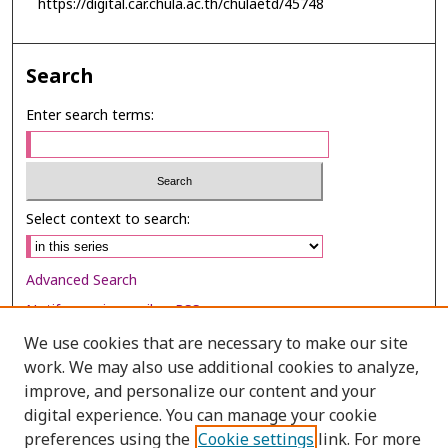
https://digital.car.chula.ac.th/chulaetd/45748
Search
Enter search terms:
Select context to search:
Advanced Search
Notify me via email or
RSS
We use cookies that are necessary to make our site
Browse
work. We may also use additional cookies to analyze,
Collections
improve, and personalize our content and your
digital experience. You can manage your cookie
Disciplines
preferences using the
Cookie settings
link. For more