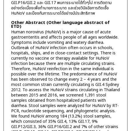
GII.P16/GII.2 และ GII.17 พบการระบาดได้ทั่วๆไป การติดตาม
อย่างต่อเนื่องเพื่อทำนายการระบาด และช่วยวินิจฉัยการติดเชื้อ
HuNoV และป้องกันการระบาดได้อย่างมีประสิทธิภาพ
Other Abstract (Other language abstract of
ETD)
Human norovirus (HuNoV) is a major cause of acute
gastroenteritis and affects people of all ages worldwide.
Symptoms include vomiting and watery diarrhea.
Outbreak of HuNoV infection often occurs in schools,
hospitals, ships, and in close-contact settings. There is
currently no vaccine or therapy available for HuNoV
infection because there are multiple circulating strains.
Therefore, HuNoV reinfection in the same individual is
possible over the lifetime. The predominance of HuNoV
has been observed to change every 2 – 4 years and the
most common strain currently circulating is GII.4 Sydney
2012. To assess the HuNoV strains circulating in Thailand
between 2015 and 2016, we screened 1,391 stool
samples obtained from hospitalized patients with
diarrhea. Stool samples were analyzed for HuNoV by RT-
PCR, nucleotide sequencing, and phylogenetic analysis.
We found HuNoV among 184 (13.2%) stool samples,
which consisted of 35% GII.4, 13% GII.17, 9%
GII.P12/GII.3, 36% GII.P16/GII.2 and 7% of other strains