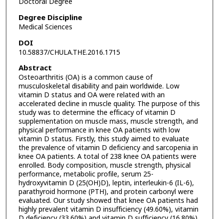
Doctoral Degree
Degree Discipline
Medical Sciences
DOI
10.58837/CHULA.THE.2016.1715
Abstract
Osteoarthritis (OA) is a common cause of
musculoskeletal disability and pain worldwide. Low
vitamin D status and OA were related with an
accelerated decline in muscle quality. The purpose of this
study was to determine the efficacy of vitamin D
supplementation on muscle mass, muscle strength, and
physical performance in knee OA patients with low
vitamin D status. Firstly, this study aimed to evaluate
the prevalence of vitamin D deficiency and sarcopenia in
knee OA patients. A total of 238 knee OA patients were
enrolled. Body composition, muscle strength, physical
performance, metabolic profile, serum 25-
hydroxyvitamin D (25(OH)D), leptin, interleukin-6 (IL-6),
parathyroid hormone (PTH), and protein carbonyl were
evaluated. Our study showed that knee OA patients had
highly prevalent vitamin D insufficiency (49.60%), vitamin
D deficiency (33.60%) and vitamin D sufficiency (16.80%).