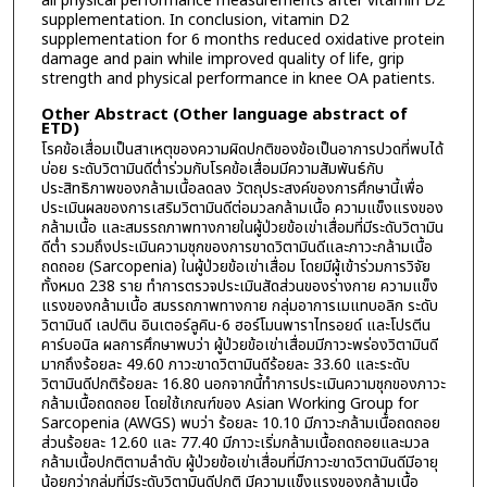
all physical performance measurements after vitamin D2
supplementation. In conclusion, vitamin D2
supplementation for 6 months reduced oxidative protein
damage and pain while improved quality of life, grip
strength and physical performance in knee OA patients.
Other Abstract (Other language abstract of
ETD)
โรคข้อเสื่อมเป็นสาเหตุของความผิดปกติของข้อเป็นอาการปวดที่พบได้
บ่อย ระดับวิตามินดีต่ำร่วมกับโรคข้อเสื่อมมีความสัมพันธ์กับ
ประสิทธิภาพของกล้ามเนื้อลดลง วัตถุประสงค์ของการศึกษานี้เพื่อ
ประเมินผลของการเสริมวิตามินดีต่อมวลกล้ามเนื้อ ความแข็งแรงของ
กล้ามเนื้อ และสมรรถภาพทางกายในผู้ป่วยข้อเข่าเสื่อมที่มีระดับวิตามิน
ดีต่ำ รวมถึงประเมินความชุกของการขาดวิตามินดีและภาวะกล้ามเนื้อ
ถดถอย (Sarcopenia) ในผู้ป่วยข้อเข่าเสื่อม โดยมีผู้เข้าร่วมการวิจัย
ทั้งหมด 238 ราย ทำการตรวจประเมินสัดส่วนของร่างกาย ความแข็ง
แรงของกล้ามเนื้อ สมรรถภาพทางกาย กลุ่มอาการเมแทบอลิก ระดับ
วิตามินดี เลปติน อินเตอร์ลูคิน-6 ฮอร์โมนพาราไทรอยด์ และโปรตีน
คาร์บอนิล ผลการศึกษาพบว่า ผู้ป่วยข้อเข่าเสื่อมมีภาวะพร่องวิตามินดี
มากถึงร้อยละ 49.60 ภาวะขาดวิตามินดีร้อยละ 33.60 และระดับ
วิตามินดีปกติร้อยละ 16.80 นอกจากนี้ทำการประเมินความชุกของภาวะ
กล้ามเนื้อถดถอย โดยใช้เกณฑ์ของ Asian Working Group for
Sarcopenia (AWGS) พบว่า ร้อยละ 10.10 มีภาวะกล้ามเนื้อถดถอย
ส่วนร้อยละ 12.60 และ 77.40 มีภาวะเริ่มกล้ามเนื้อถดถอยและมวล
กล้ามเนื้อปกติตามลำดับ ผู้ป่วยข้อเข่าเสื่อมที่มีภาวะขาดวิตามินดีมีอายุ
น้อยกว่ากลุ่มที่มีระดับวิตามินดีปกติ มีความแข็งแรงของกล้ามเนื้อ