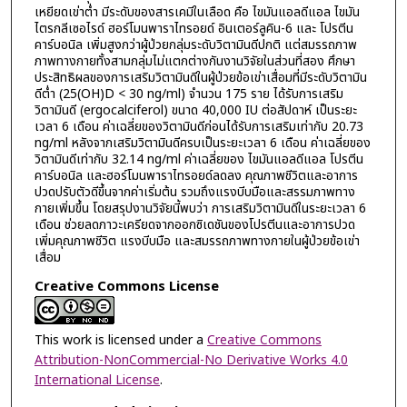
เหยียดเข่าต่ำ มีระดับของสารเคมีในเลือด คือ ไขมันแอลดีแอล ไขมัน
ไตรกลีเซอไรด์ ฮอร์โมนพาราไทรอยด์ อินเตอร์ลูคิน-6 และ โปรตีน
คาร์บอนิล เพิ่มสูงกว่าผู้ป่วยกลุ่มระดับวิตามินดีปกติ แต่สมรรถภาพ
ภาพทางกายทั้งสามกลุ่มไม่แตกต่างกันงานวิจัยในส่วนที่สอง ศึกษา
ประสิทธิผลของการเสริมวิตามินดีในผู้ป่วยข้อเข่าเสื่อมที่มีระดับวิตามิน
ดีต่ำ (25(OH)D < 30 ng/ml) จำนวน 175 ราย ได้รับการเสริม
วิตามินดี (ergocalciferol) ขนาด 40,000 IU ต่อสัปดาห์ เป็นระยะ
เวลา 6 เดือน ค่าเฉลี่ยของวิตามินดีก่อนได้รับการเสริมเท่ากับ 20.73
ng/ml หลังจากเสริมวิตามินดีครบเป็นระยะเวลา 6 เดือน ค่าเฉลี่ยของ
วิตามินดีเท่ากับ 32.14 ng/ml ค่าเฉลี่ยของ ไขมันแอลดีแอล โปรตีน
คาร์บอนิล และฮอร์โมนพาราไทรอยด์ลดลง คุณภาพชีวิตและอาการ
ปวดปรับตัวดีขึ้นจากค่าเริ่มต้น รวมถึงแรงบีบมือและสรรมภาพทาง
กายเพิ่มขึ้น โดยสรุปงานวิจัยนี้พบว่า การเสริมวิตามินดีในระยะเวลา 6
เดือน ช่วยลดภาวะเครียดจากออกซิเดชันของโปรตีนและอาการปวด
เพิ่มคุณภาพชีวิต แรงบีบมือ และสมรรถภาพทางกายในผู้ป่วยข้อเข่า
เสื่อม
Creative Commons License
This work is licensed under a
Creative Commons
Attribution-NonCommercial-No Derivative Works 4.0
International License
.