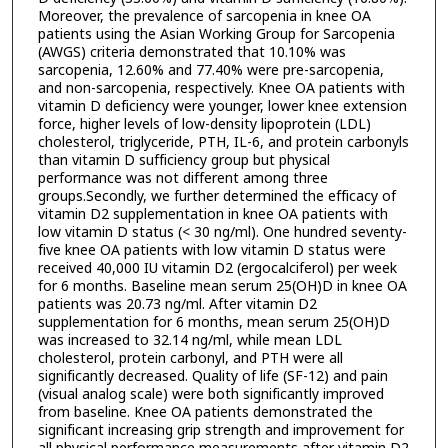
Moreover, the prevalence of sarcopenia in knee OA
patients using the Asian Working Group for Sarcopenia
(AWGS) criteria demonstrated that 10.10% was
sarcopenia, 12.60% and 77.40% were pre-sarcopenia,
and non-sarcopenia, respectively. Knee OA patients with
vitamin D deficiency were younger, lower knee extension
force, higher levels of low-density lipoprotein (LDL)
cholesterol, triglyceride, PTH, IL-6, and protein carbonyls
than vitamin D sufficiency group but physical
performance was not different among three
groups.Secondly, we further determined the efficacy of
vitamin D2 supplementation in knee OA patients with
low vitamin D status (< 30 ng/ml). One hundred seventy-
five knee OA patients with low vitamin D status were
received 40,000 IU vitamin D2 (ergocalciferol) per week
for 6 months. Baseline mean serum 25(OH)D in knee OA
patients was 20.73 ng/ml. After vitamin D2
supplementation for 6 months, mean serum 25(OH)D
was increased to 32.14 ng/ml, while mean LDL
cholesterol, protein carbonyl, and PTH were all
significantly decreased. Quality of life (SF-12) and pain
(visual analog scale) were both significantly improved
from baseline. Knee OA patients demonstrated the
significant increasing grip strength and improvement for