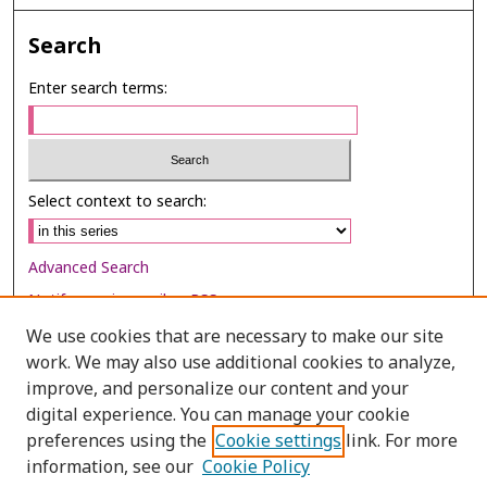
Search
Enter search terms:
Select context to search:
Advanced Search
Notify me via email or
RSS
We use cookies that are necessary to make our site
Browse
work. We may also use additional cookies to analyze,
Collections
improve, and personalize our content and your
digital experience. You can manage your cookie
Disciplines
preferences using the
Cookie settings
link. For more
Authors
information, see our
Cookie Policy