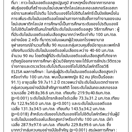
ที่มา : ภาวะไขมันเอชดีแอลสูงปฐมภูมิ สาเหตุหนึ่งเกิดจากการกลาย
พันธุ์ของยีนที่สร้างเอนไซม์เฮบพาติกไลเปสและคอเลสเทอริลเอสเท
อร์ทรานสเฟอร์โปรตีน โปรตีนแองจิโอโปอิตินไลค์ทรีเป็นปัจจัยหนึ่งใน
การเพิ่มระดับไขมันเอชดีแอลโดยผ่านทางการยับยั้งการทำงานของเอน
ไซม์เฮบพาติกไลเปส การศึกษานี้เป็นการศึกษาระดับของโปรตีนแองจิ
โอโปอิตินไลค์ทรีในคนไทยที่มีระดับไขมันเอชดีแอลสูง วิธีการศึกษา : ผู้
ที่มีระดับไขมันเอชดีแอลในเลือดสูงมากกว่าหรือเท่ากับ 100 มก./ดล.
อย่างน้อย 2 ครั้ง ที่มาตรวจในแผนกผู้ป่วยนอกโรงพยาบาล
จุฬาลงกรณ์จำนวนทั้งสิ้น 90 คนและกลุ่มควบคุมซึ่งมีอายุและเพศใกล้
เคียงกันแต่มีระดับไขมันเอชดีแอลในเลือดระหว่าง 40-60 มก./ดล.
จำนวน 90 คน โดยตัดผู้ที่มีระดับไขมันเอชดีแอลในเลือดสูงที่เกิดจาก
ทุติยภูมิออกจากการศึกษา ผู้ร่วมวิจัยทุกรายจะได้รับการซักประวัติตรวจ
ร่างกายและตรวจวัดระดับโปรตีนแองจิโอโปอิตินไลค์ทรีโดยวิธี
ELISA ผลการศึกษา : ในกลุ่มผู้มีระดับไขมันเอชดีแอลในเลือดสูงกว่า
หรือเท่ากับ 100 มก./ดล. พบเป็นเพศหญิง 82 คน (คิดเป็นร้อยละ
91.1) อายุเฉลี่ย 59.7±11.2 ปี ตรวจพบว่ามีระดับไขมันแตกต่างจาก
กลุ่มควบคุมอย่างมีนัยสำคัญทางสถิติ โดยระดับไขมันคอเลสเทอรอล
รวมเฉลี่ย 249.8±36.6 มก./ดล. เทียบกับ 219.9±40.6มก./ดล.
(p<0.001) ระดับไขมันไทรกลีเซอไรด์เฉลี่ย 73.3±31.2 มก./ดล.เทียบ
กับ 122.9±50.0 มก./ดล. (p<0.001) และระดับไขมันแอลดีแอล
เฉลี่ย 131.3±34.5 มก./ดล. เทียบกับ 143.5±34.2 มก./ดล.
(p=0.018) สำหรับระดับของโปรตีนแองจิโอโปอิตินไลค์ทรีพบว่าในผู้มี
ระดับไขมันเอชดีแอลในเลือดสูงกว่าหรือเท่ากับ 100 มก./ดล. มีค่า
เฉลี่ย 287.9±97.6 นก./มล. เทียบกับ 229.8±99.6 นก./มล. ซึ่ง
มากกว่ากลุ่มควบคุมอย่างมีนัยสำคัญ (p<0.001) สรุปผลการศึกษา :