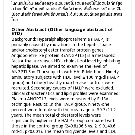
ในคนที่มีระดับเอชดีแอลสูง ระดับของโปรตีนแองจิโอโปอิตินไลค์ทรีสูง
กว่าคนที่มีระดับเอชดีแอลปรกติ ซึ่งบ่งว่าการเพิ่มขึ้นของระดับแองจิโอ
โปอิตินไลค์ทรีอาจสัมพันธ์กับการมีระดับไขมันเอชดีแอลสูงในประชากร
ไทย
Other Abstract (Other language abstract of
ETD)
Background: Hyperalphalipoproteinemia (HALP) is
primarily caused by mutations in the hepatic lipase
and/or cholesteryl ester transfer protein genes.
Angiopoietin-like protein 3 (ANGPTL3) is a metabolic
factor that increases HDL cholesterol level by inhibiting
hepatic lipase. We aimed to examine the level of
ANGPTL3 in Thai subjects with HALP. Methods: Ninety
ambulatory subjects with HDL level ≥ 100 mg/dl (HALP
group) and ninety healthy match-case controls were
recruited. Secondary causes of HALP were excluded.
Clinical characteristics and lipid profiles were examined.
Plasma ANGPTL3 levels were measured by ELISA
technique. Results: In the HALP group, ninety-one
percent were female with the mean age of 59.7±11.2
years. The mean total cholesterol levels were
significantly higher in the HALP group compared with
those in the control group (249.8±36.6 vs. 219.9±40.6
md/dl, p<0.001). The mean triglyceride levels and LDL