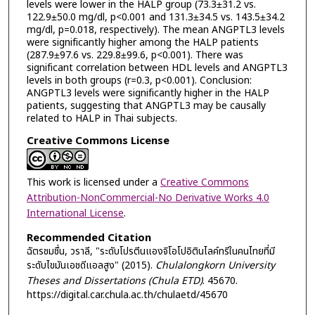
levels were lower in the HALP group (73.3±31.2 vs.
122.9±50.0 mg/dl, p<0.001 and 131.3±34.5 vs. 143.5±34.2
mg/dl, p=0.018, respectively). The mean ANGPTL3 levels
were significantly higher among the HALP patients
(287.9±97.6 vs. 229.8±99.6, p<0.001). There was
significant correlation between HDL levels and ANGPTL3
levels in both groups (r=0.3, p<0.001). Conclusion:
ANGPTL3 levels were significantly higher in the HALP
patients, suggesting that ANGPTL3 may be causally
related to HALP in Thai subjects.
Creative Commons License
This work is licensed under a
Creative Commons
Attribution-NonCommercial-No Derivative Works 4.0
International License
.
Recommended Citation
ฉัตรชมชื่น, วราลี, "ระดับโปรตีนแองจิโอโปอิตินไลค์ทรีในคนไทยที่มี
ระดับไขมันเอชดีแอลสูง" (2015).
Chulalongkorn University
Theses and Dissertations (Chula ETD)
. 45670.
https://digital.car.chula.ac.th/chulaetd/45670