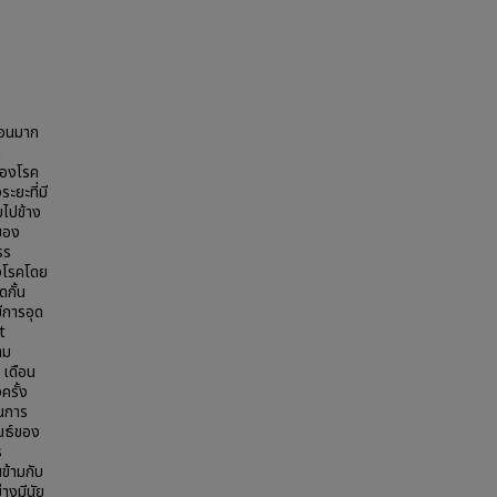
นอนมาก
h
ของโรค
ะยะที่มี
บไปข้าง
ของ
ss
องโรคโดย
กั้น
ีการอุด
t
าม
 เดือน
ครั้ง
ในการ
นธ์ของ
ร
ข้ามกับ
างมีนัย