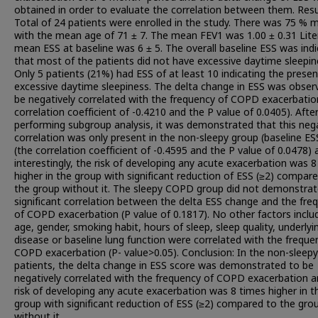
obtained in order to evaluate the correlation between them. Resu
Total of 24 patients were enrolled in the study. There was 75 % 
with the mean age of 71 ± 7. The mean FEV1 was 1.00 ± 0.31 Lite
mean ESS at baseline was 6 ± 5. The overall baseline ESS was indi
that most of the patients did not have excessive daytime sleepin
Only 5 patients (21%) had ESS of at least 10 indicating the prese
excessive daytime sleepiness. The delta change in ESS was obser
be negatively correlated with the frequency of COPD exacerbatio
correlation coefficient of -0.4210 and the P value of 0.0405). Afte
performing subgroup analysis, it was demonstrated that this neg
correlation was only present in the non-sleepy group (baseline E
(the correlation coefficient of -0.4595 and the P value of 0.0478) 
interestingly, the risk of developing any acute exacerbation was 
higher in the group with significant reduction of ESS (≥2) compar
the group without it. The sleepy COPD group did not demonstrat
significant correlation between the delta ESS change and the fre
of COPD exacerbation (P value of 0.1817). No other factors inclu
age, gender, smoking habit, hours of sleep, sleep quality, underlyi
disease or baseline lung function were correlated with the freque
COPD exacerbation (P- value>0.05). Conclusion: In the non-slee
patients, the delta change in ESS score was demonstrated to be
negatively correlated with the frequency of COPD exacerbation a
risk of developing any acute exacerbation was 8 times higher in t
group with significant reduction of ESS (≥2) compared to the gro
without it.