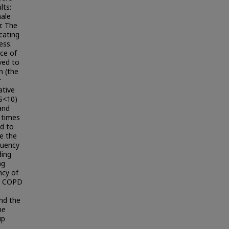
lts:
male
r. The
cating
ess.
nce of
ved to
n (the
r
ative
SS<10)
and
8 times
ed to
e the
quency
ding
ng
ncy of
py COPD
nd the
he
up