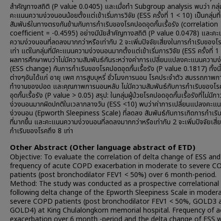
สำคัญทางสถิติ (P value 0.0405) และเมื่อทำ Subgroup analysis พบว่า กลุ่มท
คะแนนความง่วงนอนน้อยตั้งแต่เข้าเริ่มการวิจัย (ESS ครั้งที่ 1 < 10) เป็นกลุ่มที
สัมพันธ์ในทางตรงกันข้ามกับการกำเริบของโรคปอดอุดกั้นเรื้อรัง (correlation
coefficient = -0.4595) อย่างมีนัยสำคัญทางสถิติ (P value 0.0478) และค
ความง่วงนอนที่ลดลงมากกว่าหรือเท่ากับ 2 จะเพิ่มปัจจัยเสี่ยงในการกำเริบของโ
เท่า แต่ในกลุ่มที่มีคะแนนความง่วงนอนมากตั้งแต่เข้าเริ่มการวิจัย (ESS ครั้งที่ 
ผลการศึกษาพบว่าไม่มีความสัมพันธ์กันระหว่างค่าการเปลี่ยนแปลงคะแนนความ
(ESS change) กับการกำเริบของโรคปอดอุดกั้นเรื้อรัง (P value 0.1817) ทั้งนี้
ต่างๆอันได้แก่ อายุ เพศ การสูบบุหรี่ ชั่วโมงการนอน โรคประจำตัว สมรรถภาพก
ทำงานของปอด และคุณภาพการนอนหลับ ไม่มีความสัมพันธ์กับการกำเริบของโ
อุดกั้นเรื้อรัง (P value > 0.05) สรุป: ในกลุ่มผู้ป่วยโรคปอดอุดกั้นเรื้อรังที่ไม่มี
ง่วงนอนมากผิดปกติในเวลากลางวัน (ESS <10) พบว่าค่าการเปลี่ยนแปลงคะแ
ง่วงนอน (Epworth Sleepiness Scale) ที่ลดลง สัมพันธ์กับการเกิดการกำเร
ที่มากขึ้น และคะแนนความง่วงนอนที่ลดลงมากกว่าหรือเท่ากับ 2 จะเพิ่มปัจจัยเสี
กำเริบของโรคถึง 8 เท่า
Other Abstract (Other language abstract of ETD)
Objective: To evaluate the correlation of delta change of ESS and
frequency of acute COPD exacerbation in moderate to severe 
patients (post bronchodilator FEV1 < 50%) over 6 month-period.
Method: The study was conducted as a prospective correlational
following delta change of the Epworth Sleepiness Scale in moder
severe COPD patients (post bronchodilator FEV1 < 50%, GOLD3 
GOLD4) at King Chulalongkorn memorial hospital. Frequency of a
exacerbation over 6 month -period and the delta change of ESS 