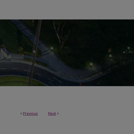
<
Previous
Next
>