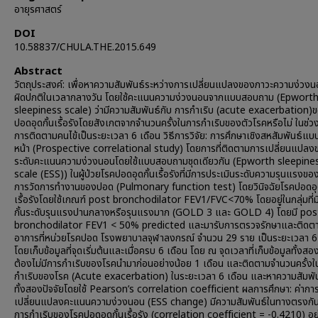
อายุรศาสตร์
DOI
10.58837/CHULA.THE.2015.649
Abstract
วัตถุประสงค์: เพื่อหาความสัมพันธ์ระหว่างการเปลี่ยนแปลงของภาวะความง่วง
ผิดปกติในเวลากลางวัน โดยใช้คะแนนความง่วงนอนจากแบบสอบถาม (Epwort
sleepiness scale) ว่ามีความสัมพันธ์กับ การกำเริบ (acute exacerbation)
ปอดอุดกั้นเรื้อรังโดยสังเกตจากจำนวนครั้งในการกำเริบของตัวโรคหรือไม่ ในช่วงร
การติดตามคนไข้เป็นระยะเวลา 6 เดือน วิธีการวิจัย: การศึกษาเชิงสหสัมพันธ์แบ
หน้า (Prospective correlational study) โดยการที่ติดตามการเปลี่ยนแปลง
ระดับคะแนนความง่วงนอนโดยใช้แบบสอบถามชุดเดียวกัน (Epworth sleepine
scale (ESS)) ในผู้ป่วยโรคปอดอุดกั้นเรื้อรังที่มีการประเมินระดับความรุนแรงข
การวัดการทำงานของปอด (Pulmonary function test) โดยวินิจฉัยโรคปอดอุด
เรื้อรังโดยใช้เกณฑ์ post bronchodilator FEV1/FVC<70% โดยอยู่ในกลุ่มที่ม
กั้นระดับรุนแรงปานกลางหรือรุนแรงมาก (GOLD 3 และ GOLD 4) โดยมี pos
bronchodilator FEV1 < 50% predicted และมารับการตรวจรักษาและติดต
อาการที่หน่วยโรคปอด โรงพยาบาลจุฬาลงกรณ์ จำนวน 29 ราย เป็นระยะเวลา 6
โดยเก็บข้อมูลที่จุดเริ่มต้นและเมื่อครบ 6 เดือน โดย ณ จุดเวลาที่เก็บข้อมูลทั้งสอง
ต้องไม่มีการกำเริบของโรคนำมาก่อนอย่างน้อย 1 เดือน และติดตามจำนวนครั้ง
กำเริบของโรค (Acute exacerbation) ในระยะเวลา 6 เดือน และหาความสัมพั
ทั้งสองปัจจัยโดยใช้ Pearson’s correlation coefficient ผลการศึกษา: ค่ากา
เปลี่ยนแปลงคะแนนความง่วงนอน (ESS change) มีความสัมพันธ์ในทางตรงกัน
การกำเริบของโรคปอดอุดกั้นเรื้อรัง (correlation coefficient = -0.4210) อย่