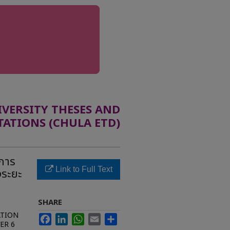
ERSITY THESES AND
TATIONS (CHULA ETD)
การ
Link to Full Text
งระยะ
SHARE
ATION
Facebook
LinkedIn
WhatsApp
Email
Share
ER 6