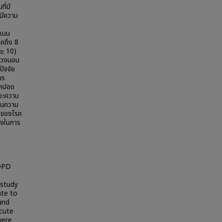
ี่มี
่มีความ
ะแนน
รคถึง 8
1 ≥ 10)
ง่วงนอน
ปัจจัย
าร
รคปอด
ภาวะความ
นนความ
ิบของโรค
่ยงในการ
COPD
 study
ate to
and
cute
were