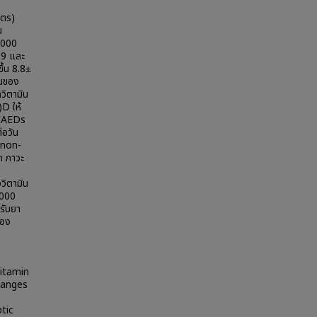
ิตร)
น
 3000
5.9 และ
ึ้น 8.8±
้นของ
วิตามิน
)D ให้
EIAEDs
่อวัน
ม non-
า ภาวะ
วิตามิน
6000
้รับยา
่อง
vitamin
hanges
tic