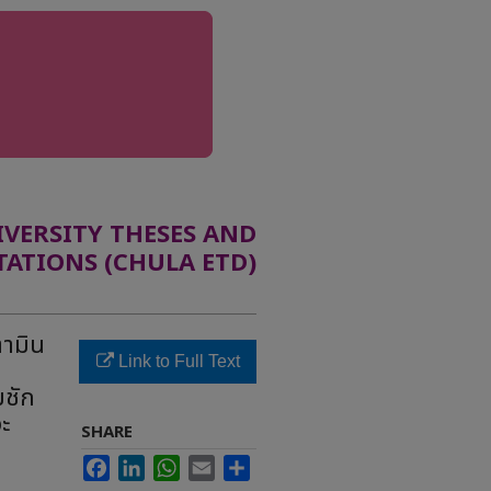
ERSITY THESES AND
TATIONS (CHULA ETD)
ตามิน
Link to Full Text
มชัก
วะ
SHARE
Facebook
LinkedIn
WhatsApp
Email
Share