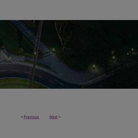
<
Previous
Next
>