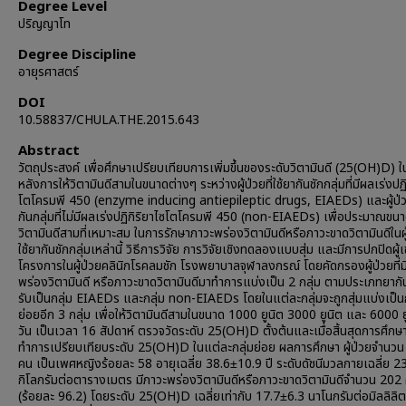
Degree Level
ปริญญาโท
Degree Discipline
อายุรศาสตร์
DOI
10.58837/CHULA.THE.2015.643
Abstract
วัตถุประสงค์ เพื่อศึกษาเปรียบเทียบการเพิ่มขึ้นของระดับวิตามินดี (25(OH)D) ใ
หลังการให้วิตามินดีสามในขนาดต่างๆ ระหว่างผู้ป่วยที่ใช้ยากันชักกลุ่มที่มีผลเร่งปฏิ
โตโครมพี 450 (enzyme inducing antiepileptic drugs, EIAEDs) และผู้ป่วยท
กันกลุ่มที่ไม่มีผลเร่งปฏิกิริยาไซโตโครมพี 450 (non-EIAEDs) เพื่อประมาณข
วิตามินดีสามที่เหมาะสม ในการรักษาภาวะพร่องวิตามินดีหรือภาวะขาดวิตามินดีในผู้
ใช้ยากันชักกลุ่มเหล่านี้ วิธีการวิจัย การวิจัยเชิงทดลองแบบสุ่ม และมีการปกปิดผู้เ
โครงการในผู้ป่วยคลินิกโรคลมชัก โรงพยาบาลจุฬาลงกรณ์ โดยคัดกรองผู้ป่วยที่ม
พร่องวิตามินดี หรือภาวะขาดวิตามินดีมาทำการแบ่งเป็น 2 กลุ่ม ตามประเภทยากันช
รับเป็นกลุ่ม EIAEDs และกลุ่ม non-EIAEDs โดยในแต่ละกลุ่มจะถูกสุ่มแบ่งเป็นก
ย่อยอีก 3 กลุ่ม เพื่อให้วิตามินดีสามในขนาด 1000 ยูนิต 3000 ยูนิต และ 6000 ย
วัน เป็นเวลา 16 สัปดาห์ ตรวจวัดระดับ 25(OH)D ตั้งต้นและเมื่อสิ้นสุดการศึกษ
ทำการเปรียบเทียบระดับ 25(OH)D ในแต่ละกลุ่มย่อย ผลการศึกษา ผู้ป่วยจำนว
คน เป็นเพศหญิงร้อยละ 58 อายุเฉลี่ย 38.6±10.9 ปี ระดับดัชนีมวลกายเฉลี่ย 2
กิโลกรัมต่อตารางเมตร มีภาวะพร่องวิตามินดีหรือภาวะขาดวิตามินดีจำนวน 202
(ร้อยละ 96.2) โดยระดับ 25(OH)D เฉลี่ยเท่ากับ 17.7±6.3 นาโนกรัมต่อมิลลิลิต