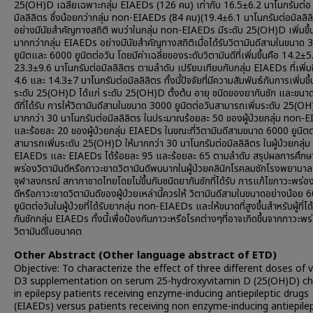
25(OH)D เฉลี่ยเฉพาะกลุ่ม EIAEDs (126 คน) เท่ากับ 16.5±6.2 นาโนกรัมต่อ
มิลลิลิตร ซึ่งน้อยกว่ากลุ่ม non-EIAEDs (84 คน)(19.4±6.1 นาโนกรัมต่อมิลลิล
อย่างมีนัยสำคัญทางสถิติ พบว่าในกลุ่ม non-EIAEDs มีระดับ 25(OH)D เพิ่มขึ้
มากกว่ากลุ่ม EIAEDs อย่างมีนัยสำคัญทางสถิติเมื่อได้รับวิตามินดีสามในขนาด
ยูนิตและ 6000 ยูนิตต่อวัน โดยมีค่าเฉลี่ยของระดับวิตามินดีที่เพิ่มขึ้นคือ 14.2±
23.3±9.6 นาโนกรัมต่อมิลลิลิตร ตามลำดับ เปรียบเทียบกับกลุ่ม EIAEDs ที่เพิ่มข
4.6 และ 14.3±7 นาโนกรัมต่อมิลลิลิตร ทั้งนี้ปัจจัยที่มีความสัมพันธ์กับการเพิ่มขึ
ระดับ 25(OH)D ได้แก่ ระดับ 25(OH)D ตั้งต้น อายุ ชนิดของยากันชัก และขนาด
ดีที่ได้รับ การให้วิตามินดีสามในขนาด 3000 ยูนิตต่อวันสามารถเพิ่มระดับ 25(OH
มากกว่า 30 นาโนกรัมต่อมิลลิลิตร ในประมาณร้อยละ 50 ของผู้ป่วยกลุ่ม non-
และร้อยละ 20 ของผู้ป่วยกลุ่ม EIAEDs ในขณะที่วิตามินดีสามขนาด 6000 ยูนิตต
สามารถเพิ่มระดับ 25(OH)D ให้มากกว่า 30 นาโนกรัมต่อมิลลิลิตร ในผู้ป่วยกลุ่
EIAEDs และ EIAEDs ได้ร้อยละ 95 และร้อยละ 65 ตามลำดับ สรุปผลการศึกษ
พร่องวิตามินดีหรือภาวะขาดวิตามินดีพบมากในผู้ป่วยคลินิกโรคลมชักโรงพยาบาล
จุฬาลงกรณ์ สภากาชาดไทยโดยไม่ขึ้นกับชนิดยากันชักที่ได้รับ การแก้ไขภาวะพร่อง
ดีหรือภาวะขาดวิตามินดีของผู้ป่วยเหล่านี้ควรให้ วิตามินดีสามในขนาดอย่างน้อย 
ยูนิตต่อวันในผู้ป่วยที่ได้รับยากลุ่ม non-EIAEDs และให้ขนาดที่สูงขึ้นสำหรับผู้ที่ได
กันชักกลุ่ม EIAEDs ทั้งนี้เพื่อป้องกันภาวะหรือโรคต่างๆที่อาจเกิดขึ้นจากภาวะพร
วิตามินดีในอนาคต
Other Abstract (Other language abstract of ETD)
Objective: To characterize the effect of three different doses of 
D3 supplementation on serum 25-hydroxyvitamin D (25(OH)D) c
in epilepsy patients receiving enzyme-inducing antiepileptic drugs
(EIAEDs) versus patients receiving non enzyme-inducing antiepilep