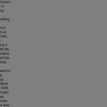
factors
: A
psy
ording
once
d at
, 58%
s
7±6.3
 96.2%
undred
of the
ents
s-
ared to
p.
oup
hieve
n 3000
group)
up)
serum
se and