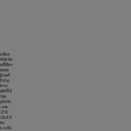
นเลือด
กิริยาไซ
ี่ใช้ยา
นาดของ
ป่วยที่
ข้าร่วม
ีภาวะ
ักที่ได้
ลุ่ม
ูนิตต่อ
า และ
น 210
3.0±3.5
 คน
ร ระดับ