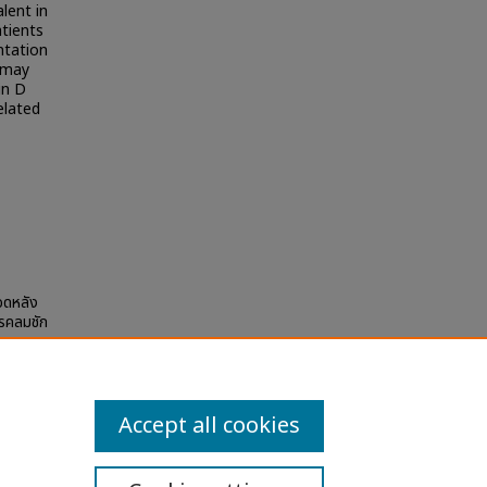
lent in
atients
ntation
n may
in D
elated
ือดหลัง
โรคลมชัก
Accept all cookies