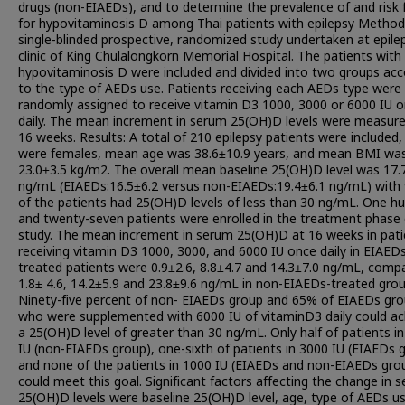
drugs (non-EIAEDs), and to determine the prevalence of and risk 
for hypovitaminosis D among Thai patients with epilepsy Method
single-blinded prospective, randomized study undertaken at epile
clinic of King Chulalongkorn Memorial Hospital. The patients with
hypovitaminosis D were included and divided into two groups acc
to the type of AEDs use. Patients receiving each AEDs type were
randomly assigned to receive vitamin D3 1000, 3000 or 6000 IU 
daily. The mean increment in serum 25(OH)D levels were measure
16 weeks. Results: A total of 210 epilepsy patients were included
were females, mean age was 38.6±10.9 years, and mean BMI wa
23.0±3.5 kg/m2. The overall mean baseline 25(OH)D level was 17.
ng/mL (EIAEDs:16.5±6.2 versus non-EIAEDs:19.4±6.1 ng/mL) with
of the patients had 25(OH)D levels of less than 30 ng/mL. One h
and twenty-seven patients were enrolled in the treatment phase 
study. The mean increment in serum 25(OH)D at 16 weeks in pati
receiving vitamin D3 1000, 3000, and 6000 IU once daily in EIAED
treated patients were 0.9±2.6, 8.8±4.7 and 14.3±7.0 ng/mL, comp
1.8± 4.6, 14.2±5.9 and 23.8±9.6 ng/mL in non-EIAEDs-treated grou
Ninety-five percent of non- EIAEDs group and 65% of EIAEDs gr
who were supplemented with 6000 IU of vitaminD3 daily could ac
a 25(OH)D level of greater than 30 ng/mL. Only half of patients i
IU (non-EIAEDs group), one-sixth of patients in 3000 IU (EIAEDs 
and none of the patients in 1000 IU (EIAEDs and non-EIAEDs gro
could meet this goal. Significant factors affecting the change in 
25(OH)D levels were baseline 25(OH)D level, age, type of AEDs u