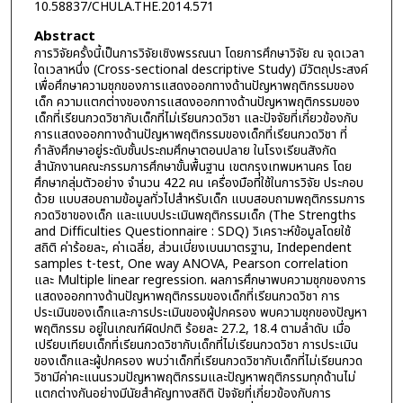
10.58837/CHULA.THE.2014.571
Abstract
การวิจัยครั้งนี้เป็นการวิจัยเชิงพรรณนา โดยการศึกษาวิจัย ณ จุดเวลา
ใดเวลาหนึ่ง (Cross-sectional descriptive Study) มีวัตถุประสงค์
เพื่อศึกษาความชุกของการแสดงออกทางด้านปัญหาพฤติกรรมของ
เด็ก ความแตกต่างของการแสดงออกทางด้านปัญหาพฤติกรรมของ
เด็กที่เรียนกวดวิชากับเด็กที่ไม่เรียนกวดวิชา และปัจจัยที่เกี่ยวข้องกับ
การแสดงออกทางด้านปัญหาพฤติกรรมของเด็กที่เรียนกวดวิชา ที่
กำลังศึกษาอยู่ระดับชั้นประถมศึกษาตอนปลาย ในโรงเรียนสังกัด
สำนักงานคณะกรรมการศึกษาขั้นพื้นฐาน เขตกรุงเทพมหานคร โดย
ศึกษากลุ่มตัวอย่าง จำนวน 422 คน เครื่องมือที่ใช้ในการวิจัย ประกอบ
ด้วย แบบสอบถามข้อมูลทั่วไปสำหรับเด็ก แบบสอบถามพฤติกรรมการ
กวดวิชาของเด็ก และแบบประเมินพฤติกรรมเด็ก (The Strengths
and Difficulties Questionnaire : SDQ) วิเคราะห์ข้อมูลโดยใช้
สถิติ ค่าร้อยละ, ค่าเฉลี่ย, ส่วนเบี่ยงเบนมาตรฐาน, Independent
samples t-test, One way ANOVA, Pearson correlation
และ Multiple linear regression. ผลการศึกษาพบความชุกของการ
แสดงออกทางด้านปัญหาพฤติกรรมของเด็กที่เรียนกวดวิชา การ
ประเมินของเด็กและการประเมินของผู้ปกครอง พบความชุกของปัญหา
พฤติกรรม อยู่ในเกณฑ์ผิดปกติ ร้อยละ 27.2, 18.4 ตามลำดับ เมื่อ
เปรียบเทียบเด็กที่เรียนกวดวิชากับเด็กที่ไม่เรียนกวดวิชา การประเมิน
ของเด็กและผู้ปกครอง พบว่าเด็กที่เรียนกวดวิชากับเด็กที่ไม่เรียนกวด
วิชามีค่าคะแนนรวมปัญหาพฤติกรรมและปัญหาพฤติกรรมทุกด้านไม่
แตกต่างกันอย่างมีนัยสำคัญทางสถิติ ปัจจัยที่เกี่ยวข้องกับการ