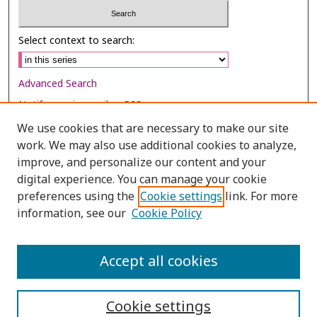
Select context to search:
Advanced Search
Notify me via email or
RSS
We use cookies that are necessary to make our site
Browse
work. We may also use additional cookies to analyze,
Collections
improve, and personalize our content and your
digital experience. You can manage your cookie
Disciplines
preferences using the
Cookie settings
link. For more
Authors
information, see our
Cookie Policy
Author Corner
Author FAQ
Accept all cookies
Cookie settings