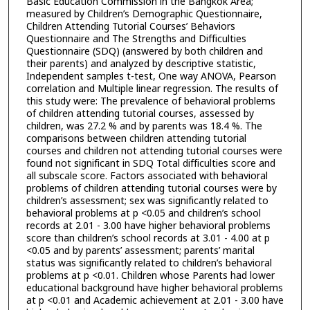
Basic Education Commission in the Bangkok Area;
measured by Children’s Demographic Questionnaire,
Children Attending Tutorial Courses’ Behaviors
Questionnaire and The Strengths and Difficulties
Questionnaire (SDQ) (answered by both children and
their parents) and analyzed by descriptive statistic,
Independent samples t-test, One way ANOVA, Pearson
correlation and Multiple linear regression. The results of
this study were: The prevalence of behavioral problems
of children attending tutorial courses, assessed by
children, was 27.2 % and by parents was 18.4 %. The
comparisons between children attending tutorial
courses and children not attending tutorial courses were
found not significant in SDQ Total difficulties score and
all subscale score. Factors associated with behavioral
problems of children attending tutorial courses were by
children’s assessment; sex was significantly related to
behavioral problems at p <0.05 and children’s school
records at 2.01 - 3.00 have higher behavioral problems
score than children’s school records at 3.01 - 4.00 at p
<0.05 and by parents’ assessment; parents’ marital
status was significantly related to children’s behavioral
problems at p <0.01. Children whose Parents had lower
educational background have higher behavioral problems
at p <0.01 and Academic achievement at 2.01 - 3.00 have