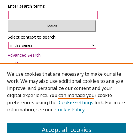
Enter search terms:
Select context to search:
Advanced Search
Notify me via email or
RSS
We use cookies that are necessary to make our site
Browse
work. We may also use additional cookies to analyze,
Collections
improve, and personalize our content and your
digital experience. You can manage your cookie
Disciplines
preferences using the
Cookie settings
link. For more
Authors
information, see our
Cookie Policy
Author Corner
Author FAQ
Accept all cookies