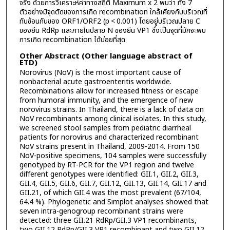
จริง ด้วยการวิเคราะห์ค่าทางสถิติ Maximum x 2 พบว่า ทั้ง 7
ตัวอย่างมีจุดตัดของการเกิด recombination ใกล้เคียงกับบริเวณที่
ทับซ้อนกันของ ORF1/ORF2 (p < 0.001) โดยอยู่บริเวณปลาย C
ของยีน RdRp และภายในปลาย N ของยีน VP1 ซึ่งเป็นจุดที่มักจะพบ
การเกิด recombination ได้บ่อยที่สุด
Other Abstract (Other language abstract of
ETD)
Norovirus (NoV) is the most important cause of
nonbacterial acute gastroenteritis worldwide.
Recombinations allow for increased fitness or escape
from humoral immunity, and the emergence of new
norovirus strains. In Thailand, there is a lack of data on
NoV recombinants among clinical isolates. In this study,
we screened stool samples from pediatric diarrheal
patients for norovirus and characterized recombinant
NoV strains present in Thailand, 2009-2014. From 150
NoV-positive specimens, 104 samples were successfully
genotyped by RT-PCR for the VP1 region and twelve
different genotypes were identified: GII.1, GII.2, GII.3,
GII.4, GII.5, GII.6, GII.7, GII.12, GII.13, GII.14, GII.17 and
GII.21, of which GII.4 was the most prevalent (67/104,
64.4 %). Phylogenetic and Simplot analyses showed that
seven intra-genogroup recombinant strains were
detected: three GII.21 RdRp/GII.3 VP1 recombinants,
two GII.12 RdRp/GII.3 VP1 recombinant and two GII.12