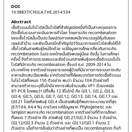
DOI
10.58837/CHULA.THE.2014.534
Abstract
เชื้อฮิวแมนโนโรไวรัสเป็นไวรัสที่สำคัญชนิดหนึ่งที่เป็นสาเหตุของการ
ติดเชื้อในระบบทางเดินอาหารทั่วโลก โดยการเกิด recombination
ของเชื้อไวรัสนั้นเป็นประโยชน์ต่อการหลบหนีจากระบบภูมิคุ้มกันของ
เซลล์เจ้าบ้าน และยังเป็นกลไกสำคัญต่อวิวัฒนาการของไวรัสเพื่อให้ได้
เชื้อไวรัสในสายพันธุ์ใหม่อีกด้วย แต่ข้อมูลการศึกษาเกี่ยวกับการเกิด
recombination ในประเทศไทยนั้นยังพบอยู่น้อย ดังนั้น ในการศึกษา
ครั้งนี้ จึงทำการตรวจสอบและจัดจำแนกสายพันธุ์ของเชื้อฮิวแมนโนโร
ไวรัสที่มีการเกิด recombination ตั้งแต่ ค.ศ. 2009-2014 ใน
ประเทศไทย จากตัวอย่างอุจจาระของผู้ป่วยที่มีอาการทางระบบทางเดิน
อาหารอักเสบเฉียบพลัน จากตัวอย่างที่ให้ผลบวกต่อการติดเชื้อฮิวแมน
โนโรไวรัสทั้งหมด 150 ตัวอย่าง พบว่า จำนวน 104 ตัวอย่างที่
สามารถทำการระบุจีโนไทป์จากการเพิ่มจำนวนยีน VP1 ด้วยเทคนิค
RT-PCR โดยพบว่า มีทั้งสิ้น 12 จีโนไทป์ คือ GII.1, GII.2, GII.3,
GII.4, GII.5, GII.6, GII.7, GII.12, GII.13, GII.14, GII.17 และ
GII.21 โดยที่สายพันธุ์ GII.4 เป็นสายพันธุ์ที่พบการระบาดมากที่สุด
(67/104, 64.4 %) การวิเคราะห์ข้อมูลจาก Phylogenetic และ
Simplot พบการเกิด recombination จากตัวอย่างที่ทำการศึกษา
ทั้งหมด 7 ตัวอย่าง คือ สายพันธุ์ GII.21/GII.3 จำนวน 3 ตัวอย่าง,
GII.12/GII.3 จำนวน 2 ตัวอย่าง และ GII.12/GII.1 จำนวน 2
ตัวอย่าง เมื่อทำการยืนยันว่าตัวอย่างที่พบเป็น recombination ที่แท้