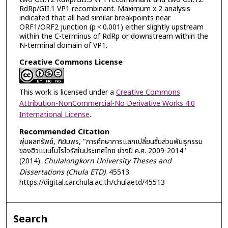
RdRp/GII.1 VP1 recombinant. Maximum x 2 analysis
indicated that all had similar breakpoints near
ORF1/ORF2 junction (p < 0.001) either slightly upstream
within the C-terminus of RdRp or downstream within the
N-terminal domain of VP1.
Creative Commons License
This work is licensed under a
Creative Commons
Attribution-NonCommercial-No Derivative Works 4.0
International License
.
Recommended Citation
พุ่มผลทรัพย์, ฑิฆัมพร, "การศึกษาการแลกเปลี่ยนชิ้นส่วนพันธุกรรม
ของฮิวแมนโนโรไวรัสในประเทศไทย ช่วงปี ค.ศ. 2009-2014"
(2014).
Chulalongkorn University Theses and
Dissertations (Chula ETD)
. 45513.
https://digital.car.chula.ac.th/chulaetd/45513
Search