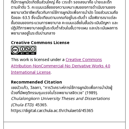
ที่มีการผูกมัดเกิดขึ้นส่วนใหญ่ คือ เวรเช้า รองลงมาคือ บ่ายและดึก
ตามลำดับ 5. คะแนนเฉลี่ยของความเหมาะสมของการดำเนินงานของ
พยาบาลวิชาชีพเกี่ยวกับการใช้การผูกมัดเพื่อการบำบัด โดยส่วนรวมคือ
ร้อยละ 63.5 ซึ่งเมื่อเทียบตามเกณฑ์อยู่ในระดับต่ำ เมื่อพิจารณาแต่ละ
ขั้นตอนของกระบวนการพยาบาล คะแนนเฉลี่ยในขั้นประเมินปัญหา และ
ปฏิบัติการพยาบาลอยู่ในระดับต่ำส่วนในขั้นวางแผน และประเมินผลการ
พยาบาลอยู่ในระดับปานกลาง
Creative Commons License
This work is licensed under a
Creative Commons
Attribution-NonCommercial-No Derivative Works 4.0
International License
.
Recommended Citation
เชยบัวแก้ว, วัลลภา, "การวิเคราะห์การใช้การผูกมัดเพื่อการบำบัดผู้
ป่วยที่มีพฤติกรรมรุนแรงในโรงพยาบาลจิตเวช" (1989).
Chulalongkorn University Theses and Dissertations
(Chula ETD)
. 45365.
https://digital.car.chula.ac.th/chulaetd/45365