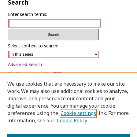
Search
Enter search terms:
Select context to search:
Advanced Search
Notify me via email or
RSS
We use cookies that are necessary to make our site
Browse
work. We may also use additional cookies to analyze,
improve, and personalize our content and your
Collections
digital experience. You can manage your cookie
Disciplines
preferences using the
Cookie settings
link. For more
Authors
information, see our
Cookie Policy
Author Corner