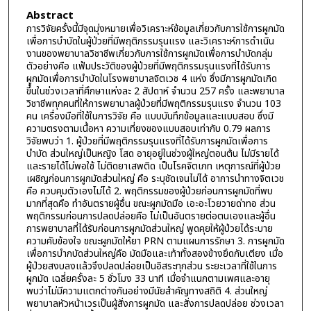
Abstract
การวิจัยครั้งนี้มีจุดมุ่งหมายเพื่อวิเคราะห์ข้อมูลเกี่ยวกับการใช้การผูกมัด
เพื่อการบำบัดในผู้ป่วยที่มีพฤติกรรมรุนแรง และวิเคราะห์การดำเนิน
งานของพยาบาลวิชาชีพเกี่ยวกับการใช้การผูกมัดเพื่อการบำบัดกลุ่ม
ตัวอย่างคือ แฟ้มประวัติของผู้ป่วยที่มีพฤติกรรมรุนแรงที่ได้รับการ
ผูกมัดเพื่อการบำบัดในโรงพยาบาลจิตเวช 4 แห่ง ซึ่งมีการผูกมัดเกิด
ขึ้นในช่วงเวลาที่ศึกษาแห่งละ 2 สัปดาห์ จำนวน 257 ครั้ง และพยาบาล
วิชาชีพทุกคนที่ให้การพยาบาลผู้ป่วยที่มีพฤติกรรมรุนแรง จำนวน 103
คน เครื่องมือที่ใช้ในการวิจัย คือ แบบบันทึกข้อมูลและแบบสอบ ซึ่งมี
ความตรงตามเนื้อหา ความเที่ยงของแบบสอบเท่ากับ 0.79 ผลการ
วิจัยพบว่า 1. ผู้ป่วยที่มีพฤติกรรมรุนแรงที่ได้รับการผูกมัดเพื่อการ
บำบัด ส่วนใหญ่เป็นหญิง โสด อายุอยู่ในช่วงผู้ใหญ่ตอนต้น ไม่มีรายได้
และรายได้ไม่พอใช้ ไม่ติดยาเสพติด เป็นโรคจิตเภท เหตุการณ์ที่ผู้ป่วย
เผชิญก่อนการผูกมัดส่วนใหญ่ คือ ระบุชัดเจนไม่ได้ อาการนำทางจิตเวช
คือ ควบคุมตัวเองไม่ได้ 2. พฤติกรรมของผู้ป่วยก่อนการผูกมัดที่พบ
มากที่สุดคือ ทำอันตรายผู้อื่น ขณะผูกมัดมือ เอะอะโวยวายด่าทอ ส่วน
พฤติกรรมก่อนการปลดปล่อยคือ ไม่เป็นอันตรายต่อตนเองและผู้อื่น
การพยาบาลที่ได้รับก่อนการผูกมัดส่วนใหญ่ พูดคุยให้ผู้ป่วยได้ระบาย
ความคับข้องใจ ขณะผูกมัดให้ยา PRN ตามแผนการรักษา 3. การผูกมัด
เพื่อการบำกบัดส่วนใหญ่คือ มัดมือและเท้าทั้งสองข้างยึดกับเตียง เมื่อ
ผู้ป่วยสงบลงแล้วจึงปลดปล่อยเป็นอิสระทุกส่วน ระยะเวลาที่ใช้ในการ
ผูกมัด เฉลี่ยครั้งละ 5 ชั่วโมง 33 นาที เมื่อจำแนกตามเพศและอายุ
พบว่าไม่มีความแตกต่างกันอย่างมีนัยสำคัญทางสถิติ 4. ส่วนใหญ่
พยาบาลหัวหน้าเวรเป็นผู้สั่งการผูกมัด และสั่งการปลดปล่อย ช่วงเวลา