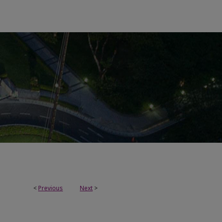
<
Previous
Next
>