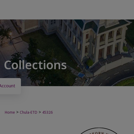
Account
>
>
Home
Chula-ETD
45326