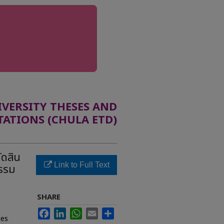
ERSITY THESES AND
TATIONS (CHULA ETD)
ัดสิน
Link to Full Text
รรม
SHARE
Facebook
LinkedIn
WhatsApp
Email
Share
ies