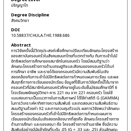
ปริญญาโท
Degree Discipline
สังคมวิทยา
DOI
10.58837/CHULA.THE.1988.686
Abstract
การวิจัยครั้งนี้มีวัตถุประสงค์เพื่อศึกษาเปรียบเทียบลักษณะโครงสร้าง
ของสถาบันครอบครัวในสังคมชนบทไทยที่แตกต่างกัน กับการเข้าไปมี
อิทธิพลต่อการศึกษาของสมาชิกในครอบครัว โดยมีสมมติฐานว่า
ลักษณะโครงสร้างทางด้านเศรษฐกิจและสังคมของครอบครัวได้แก่
การศึกษา อาชีพ และรายได้ของครอบครัวมีความสัมพันธ์ในเชิง
สอดคล้องกับการเข้าไปมีอิทธิพลต่อการกำหนดแผนการเรียน และผล
สัมฤทธิ์ทางการเรียนของนักเรียน ข้อมูลที่ใช้ในการวิจัยครั้งนี้ได้มาจาก
ครอบครัวที่มีสมาชิกในครอบครัวศึกษาอยู่ในระดับชั้นมัธยมศึกษาปีที่ 6
โรงเรียนพยัคฆภูมิวิทยา-คาร 221 คน จาก 221 ครอบครัว โดยใช้
แบบสอบถามเป็นแนวทางในการสัมภาษณ์ ได้ใช้ค่าสถิติ G (GAMMA)
ในการวิเคราะห์หาทิศทางความสัมพันธ์ และทดสอบความสัมพันธ์ตาม
สมมติฐานด้วยค่า X2 และการควบคุมตัวแปร ผลการวิจัยพบว่าลักษณะ
โครงสร้างของครอบครัวที่เข้าไปมีอิทธิพลต่อการกำหนดแผนการ
เรียนของนักเรียนในเชิงสอดคล้องมากที่สุดคือ ลักษณะโครงสร้างทาง
ด้านการศึกษา และรองลงมา คือ โครงสร้างทางด้านอาชีพ ซึ่งมีความ
สัมพันธ์อย่างมีนัยสำคัญที่ระดับ .05 (G = .33 และ .25) ส่วนลักษณะ