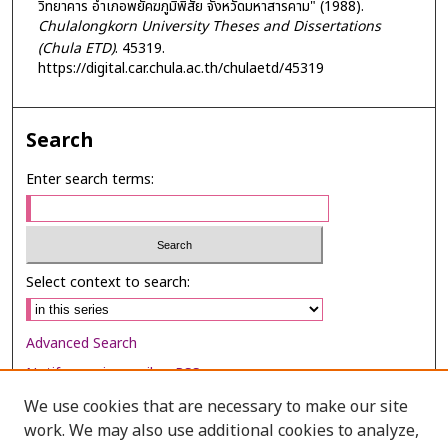
วิทยาคาร อำเภอพยัคฆภูมิพิสัย จังหวัดมหาสารคาม" (1988).
Chulalongkorn University Theses and Dissertations
(Chula ETD)
. 45319.
https://digital.car.chula.ac.th/chulaetd/45319
Search
Enter search terms:
Select context to search:
Advanced Search
Notify me via email or
RSS
We use cookies that are necessary to make our site
Browse
work. We may also use additional cookies to analyze,