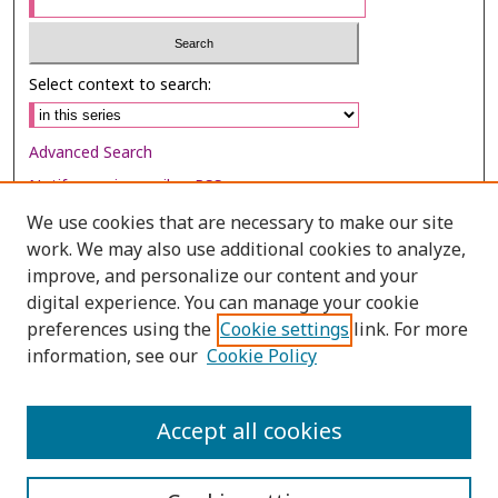
Select context to search:
Advanced Search
Notify me via email or
RSS
We use cookies that are necessary to make our site
Browse
work. We may also use additional cookies to analyze,
improve, and personalize our content and your
Collections
digital experience. You can manage your cookie
Disciplines
preferences using the
Cookie settings
link. For more
Authors
information, see our
Cookie Policy
Author Corner
Accept all cookies
Author FAQ