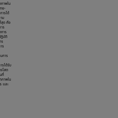
รถภาพใน
ไทย-
การได้
วาม
สุด คือ
การ
ชาการ
ิบัติ
าร
การ
ในการ
ารได้รับ
ารโสต
ที่
รถภาพใน
าร และ