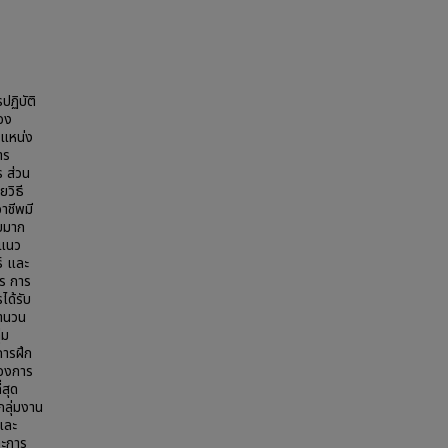
ปฏิบัติ
อง
ำแหน่ง
าร
 ส่วน
วิธี
าชีพมี
บมาก
ะแนว
์ และ
าร การ
ได้รับ
จำนวน
่ม
การฝึก
้องการ
สุด
ลุ่มงาน
และ
ละการ