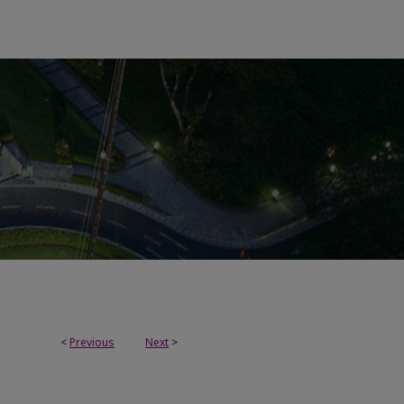
<
Previous
Next
>