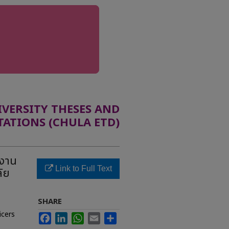
ERSITY THESES AND
TATIONS (CHULA ETD)
ิงาน
Link to Full Text
ัย
SHARE
icers
Facebook
LinkedIn
WhatsApp
Email
Share