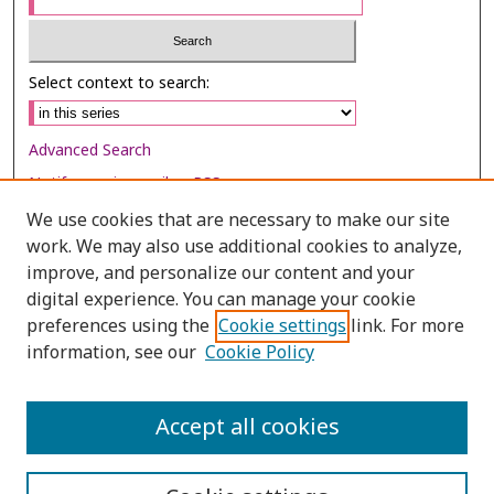
Select context to search:
Advanced Search
Notify me via email or
RSS
We use cookies that are necessary to make our site
Browse
work. We may also use additional cookies to analyze,
Collections
improve, and personalize our content and your
digital experience. You can manage your cookie
Disciplines
preferences using the
Cookie settings
link. For more
Authors
information, see our
Cookie Policy
Author Corner
Author FAQ
Accept all cookies