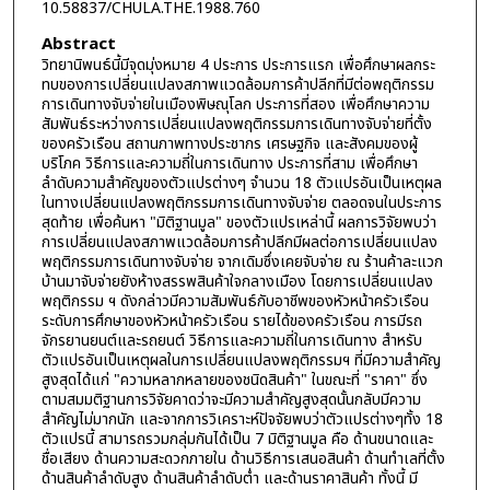
10.58837/CHULA.THE.1988.760
Abstract
วิทยานิพนธ์นี้มีจุดมุ่งหมาย 4 ประการ ประการแรก เพื่อศึกษาผลกระ
ทบของการเปลี่ยนแปลงสภาพแวดล้อมการค้าปลีกที่มีต่อพฤติกรรม
การเดินทางจับจ่ายในเมืองพิษณุโลก ประการที่สอง เพื่อศึกษาความ
สัมพันธ์ระหว่างการเปลี่ยนแปลงพฤติกรรมการเดินทางจับจ่ายที่ตั้ง
ของครัวเรือน สถานภาพทางประชากร เศรษฐกิจ และสังคมของผู้
บริโภค วิธีการและความถี่ในการเดินทาง ประการที่สาม เพื่อศึกษา
ลำดับความสำคัญของตัวแปรต่างๆ จำนวน 18 ตัวแปรอันเป็นเหตุผล
ในทางเปลี่ยนแปลงพฤติกรรมการเดินทางจับจ่าย ตลอดจนในประการ
สุดท้าย เพื่อค้นหา "มิติฐานมูล" ของตัวแปรเหล่านี้ ผลการวิจัยพบว่า
การเปลี่ยนแปลงสภาพแวดล้อมการค้าปลีกมีผลต่อการเปลี่ยนแปลง
พฤติกรรมการเดินทางจับจ่าย จากเดิมซึ่งเคยจับจ่าย ณ ร้านค้าละแวก
บ้านมาจับจ่ายยังห้างสรรพสินค้าใจกลางเมือง โดยการเปลี่ยนแปลง
พฤติกรรม ฯ ดังกล่าวมีความสัมพันธ์กับอาชีพของหัวหน้าครัวเรือน
ระดับการศึกษาของหัวหน้าครัวเรือน รายได้ของครัวเรือน การมีรถ
จักรยานยนต์และรถยนต์ วิธีการและความถี่ในการเดินทาง สำหรับ
ตัวแปรอันเป็นเหตุผลในการเปลี่ยนแปลงพฤติกรรมฯ ที่มีความสำคัญ
สูงสุดได้แก่ "ความหลากหลายของชนิดสินค้า" ในขณะที่ "ราคา" ซึ่ง
ตามสมมติฐานการวิจัยคาดว่าจะมีความสำคัญสูงสุดนั้นกลับมีความ
สำคัญไม่มากนัก และจากการวิเคราะห์ปัจจัยพบว่าตัวแปรต่างๆทั้ง 18
ตัวแปรนี้ สามารถรวมกลุ่มกันได้เป็น 7 มิติฐานมูล คือ ด้านขนาดและ
ชื่อเสียง ด้านความสะดวกภายใน ด้านวิธีการเสนอสินค้า ด้านทำเลที่ตั้ง
ด้านสินค้าลำดับสูง ด้านสินค้าลำดับต่ำ และด้านราคาสินค้า ทั้งนี้ มี