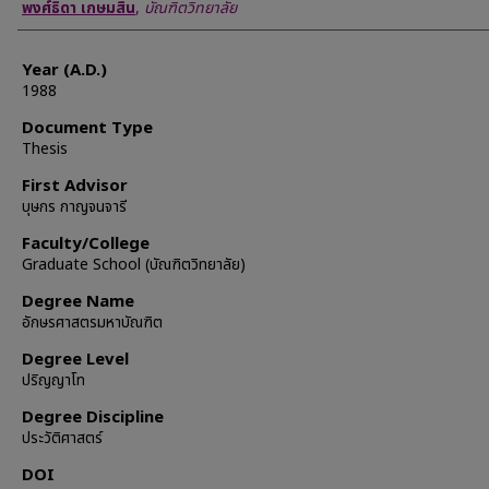
Author
พงศ์ธิดา เกษมสิน
,
บัณฑิตวิทยาลัย
Year (A.D.)
1988
Document Type
Thesis
First Advisor
บุษกร กาญจนจารี
Faculty/College
Graduate School (บัณฑิตวิทยาลัย)
Degree Name
อักษรศาสตรมหาบัณฑิต
Degree Level
ปริญญาโท
Degree Discipline
ประวัติศาสตร์
DOI