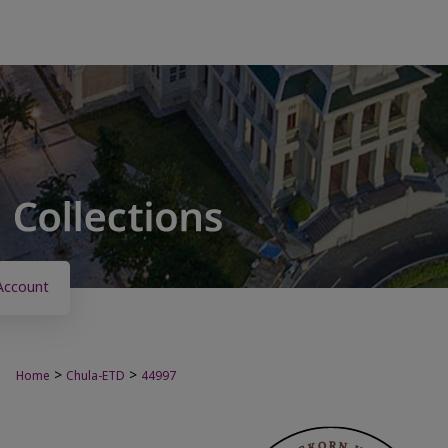
Account
>
>
Home
Chula-ETD
44997