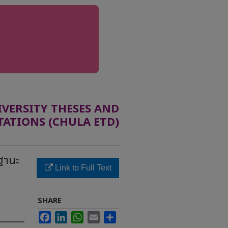
ERSITY THESES AND
TATIONS (CHULA ETD)
ฐานะ
Link to Full Text
SHARE
Facebook
LinkedIn
WhatsApp
Email
Share