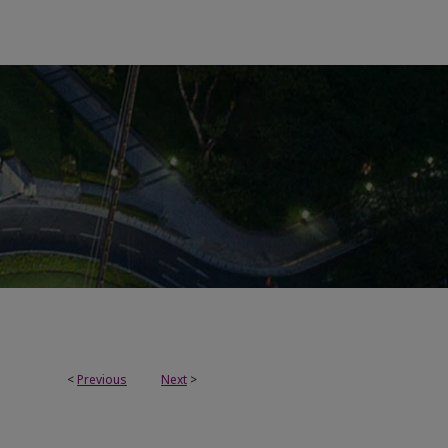
<
Previous
Next
>