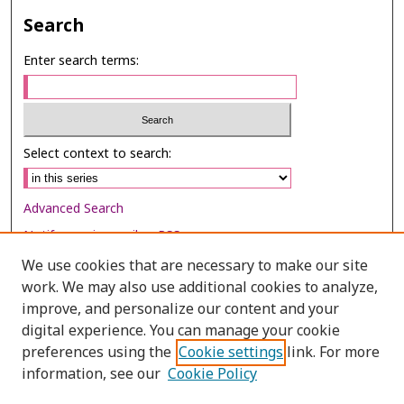
Search
Enter search terms:
Select context to search:
Advanced Search
Notify me via email or
RSS
We use cookies that are necessary to make our site
Browse
work. We may also use additional cookies to analyze,
improve, and personalize our content and your
Collections
digital experience. You can manage your cookie
Disciplines
preferences using the
Cookie settings
link. For more
Authors
information, see our
Cookie Policy