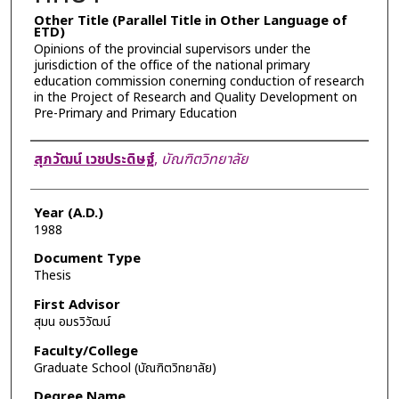
Other Title (Parallel Title in Other Language of
ETD)
Opinions of the provincial supervisors under the
jurisdiction of the office of the national primary
education commission conerning conduction of research
in the Project of Research and Quality Development on
Pre-Primary and Primary Education
Author
สุภวัฒน์ เวชประดิษฐ์
,
บัณฑิตวิทยาลัย
Year (A.D.)
1988
Document Type
Thesis
First Advisor
สุมน อมรวิวัฒน์
Faculty/College
Graduate School (บัณฑิตวิทยาลัย)
Degree Name