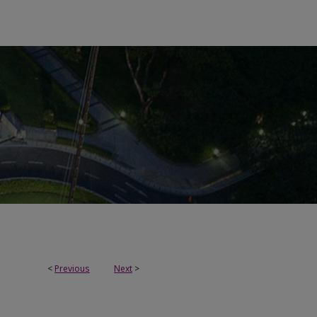
<
Previous
Next
>