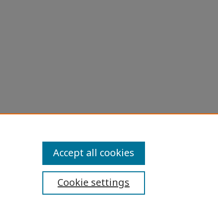
และเพาะ
tations
Accept all cookies
Cookie settings
ibility Statement