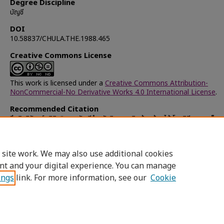
Degree Discipline
บัญชี
DOI
10.58837/CHULA.THE.1988.465
Creative Commons License
This work is licensed under a
Creative Commons Attribution-
NonCommercial-No Derivative Works 4.0 International License
.
Recommended Citation
จึงนิจนิรันดร์, นิติ, "ระบบบัญชีสำหรับกิจการผลิตต้นกล้วยไม้ โดยวิธีเพาะเมล็ด
เลี้ยงเนื้อเยื่อ" (1988).
Chulalongkorn University Theses and Disser
(Chula ETD)
. 44964.
https://digital.car.chula.ac.th/chulaetd/44964
 site work. We may also use additional cookies
nt and your digital experience. You can manage
ings
link. For more information, see our
Cookie
Home
|
About
|
FAQ
|
My Account
|
Access
Privacy
Copyright