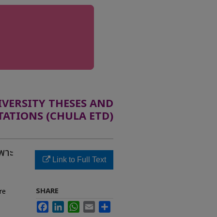
ERSITY THESES AND
TATIONS (CHULA ETD)
พาะ
Link to Full Text
SHARE
re
Facebook
LinkedIn
WhatsApp
Email
Share