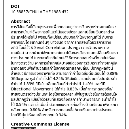
DOI
10.58837/CHULA.THE.1988.432
Abstract
การวิจัยครั้งนี้มีจุดมุ่งหมายเพื่อทดสอบดูว่าการวิเคราะห์ทางเทคนิคจะ
สามารถนำมาใช้พยากรณ์แนวโน้มของอัตราแลกเปลี่ยนเงินตราต่าง
ประเทศได้หรือไม่ พร้อมทั้งเปรียบเทียบผลกำไร/ขาดทุนที่ได้ กับการ
พยากรณ์โดยเทคนิคอื่นๆ บางชนิด จากการทดสอบโดยวิธีการทาง
สถิติ โดยใช้วิธี Serial Correlation ปรากฏว่า การวิเคราะห์ทาง
เทคนิคสามารถนำมาใช้พยากรณ์แนวโน้มของอัตราแลกเปลี่ยนเงินตรา
ต่างประเทศได้ ในขณะเดียวกันโดยใช้วิธีการทดสอบช่วงวิ่ง กลับให้ผล
ในทางตรงข้าม จากการนำเทคนิคบางชนิดของการวิเคราะห์ทางเทคนิค
มาทดลองเพื่อคำนวณผลกำไรจากอัตราแลกเปลี่ยน ปรากฏผลดังนี้
สำหรับวิธีการของกราฟแท่ง สามารถทำกำไรเฉลี่ยต่อเดือนได้ 0.88%
วิธีฝังจุดและรูป ทำกำไรได้ 4.24% วิธีดัชนีความแข็งแกร่งสัมพันธ์ทำ
กำไรได้ 1.83% วิธีค่าเฉลี่ยเคลื่อนที่ทำกำไรได้ 1.49% และวิธี
Directional Movement ได้กำไร 0.83% เมื่อทำการทดลองซื้อ/
ขายเงินตราต่างประเทศ โดยใช้การวิเคราะห์พื้นฐานช่วยในการตัดสินใจ
ผลปรากฏว่า เมื่อนำตัวเลขที่แสดงถึงดุลการค้ามาพิจารณา จะทำกำไร
ได้ 0.54% แต่ทว่าเมื่อนำตัวเลขของการก่อสร้างบ้านเรือนมาพิจารณา
กลับขาดทุน 0.80% สำหรับการทดลองซื้อ/ขายเงินตราต่างประเทศ
โดยวิธีสุ่ม ให้ผลเฉลี่ยขาดทุน 0.34%
Creative Commons License