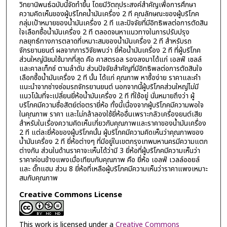
วิทยานิพนธ์ฉบับนี้จัดทำขึ้น โดยมีวัตถุประสงค์สำคัญเพื่อการศึกษา
ความคิดเห็นของผู้บริโภคน้ำมันเครื่อง 2 ที คุณลักษณะของผู้บริโภค
กลุ่มเป้าหมายของน้ำมันเครื่อง 2 ที และปัจจัยที่มีอิทธิพลต่อการตัดสิน
ใจเลือกซื้อน้ำมันเครื่อง 2 ที ตลอดจนหาแนวทางในการปรับปรุง
กลยุทธ์ทางการตลาดที่เหมาะสมของน้ำมันเครื่อง 2 ที สำหรับรถ
จักรยานยนต์ ผลจากการวิจัยพบว่า ยี่ห้อน้ำมันเครื่อง 2 ที ที่ผู้บริโภค
ส่วนใหญ่นิยมใช้มากที่สุด คือ คาสตรอล รองลงมาได้แก่ เอลฟ์ เชลล์
และคาลเท็กซ์ ตามลำดับ ส่วนปัจจัยสำคัญที่มีอิทธิพลต่อการตัดสินใจ
เลือกซื้อน้ำมันเครื่อง 2 ที นั้น ได้แก่ คุณภาพ หาซื้อง่าย ราคาและคำ
แนะนำจากช่างซ่อมรถจักรยานยนต์ นอกจากนี้ผู้บริโภคส่วนใหญ่ไม่มี
แนวโน้มที่จะเปลี่ยนยี่ห้อน้ำมันเครื่อง 2 ที ที่ใช้อยู่ นั่นหมายถึงว่า ผู้
บริโภคมีความซื่อสัตย์ต่อตรายี่ห้อ ทั้งนี้เนื่องจากผู้บริโภคมีความพอใจ
ในคุณภาพ ราคา และไม่กล้าลองใช้ยี่ห้ออื่นเพราะกลัวเครื่องยนต์เสีย
สำหรับในเรื่องความคิดเห็นเกี่ยวกับคุณภาพและราคาของน้ำมันเครื่อง
2 ที แต่ละยี่ห้อของผู้บริโภคนั้น ผู้บริโภคมีความคิดเห็นว่าคุณภาพของ
น้ำมันเครื่อง 2 ที ยี่ห้อต่างๆ ที่มีอยู่ในเขตกรุงเทพมหานครมีความแตก
ต่างกัน ส่วนในด้านราคาจะเห็นได้ว่ามี 3 ยี่ห้อที่ผู้บริโภคมีความเห็นว่า
ราคาค่อนข้างแพงเมื่อเทียบกับคุณภาพ คือ ยี่ห้อ เอลฟ์ เวลล์ออยล์
และ ดั๊กแฮม ส่วน 8 ยี่ห้อที่เหลือผู้บริโภคมีความเห็นว่าราคาแพงเหมาะ
สมกับคุณภาพ
Creative Commons License
This work is licensed under a
Creative Commons