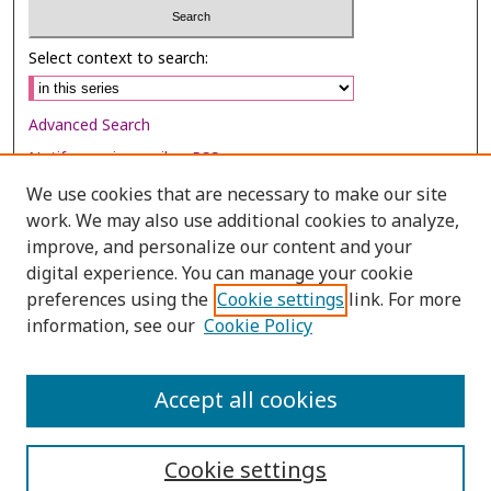
Select context to search:
Advanced Search
Notify me via email or
RSS
We use cookies that are necessary to make our site
Browse
work. We may also use additional cookies to analyze,
Collections
improve, and personalize our content and your
digital experience. You can manage your cookie
Disciplines
preferences using the
Cookie settings
link. For more
Authors
information, see our
Cookie Policy
Author Corner
Author FAQ
Accept all cookies
Cookie settings