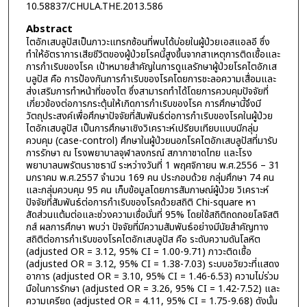
10.58837/CHULA.THE.2013.586
Abstract
ไตอักเสบลูปัสเป็นภาวะแทรกซ้อนที่พบได้บ่อยในผู้ป่วยเอสแอลอี ซึ่ง
ทำให้อัตราการเสียชีวิตของผู้ป่วยโรคนี้สูงขึ้นจากสาเหตุการติดเชื้อและ
การกำเริบของโรค เป้าหมายสำคัญในการดูแลรักษาผู้ป่วยโรคไตอักเส
บลูปัส คือ การป้องกันการกำเริบของโรคโดยการชะลอความเสื่อมและ
ส่งเสริมการทำหน้าที่ของไต ซึ่งสามารถทำได้โดยการควบคุมปัจจัยที่
เกี่ยวข้องต่อการกระตุ้นให้เกิดการกำเริบของโรค การศึกษานี้จึงมี
วัตถุประสงค์เพื่อศึกษาปัจจัยที่สัมพันธ์ต่อการกำเริบของโรคในผู้ป่วย
ไตอักเสบลูปัส เป็นการศึกษาเชิงวิเคราะห์เปรียบเทียบแบบมีกลุ่ม
ควบคุม (case-control) ศึกษาในผู้ป่วยนอกโรคไตอักเสบลูปัสที่มารับ
การรักษา ณ โรงพยาบาลจุฬาลงกรณ์ สภากาชาดไทย และโรง
พยาบาลนพรัตนราชธานี ระหว่างวันที่ 1 พฤศจิกายน พ.ศ.2556 – 31
มกราคม พ.ศ.2557 จำนวน 169 คน ประกอบด้วย กลุ่มศึกษา 74 คน
และกลุ่มควบคุม 95 คน เก็บข้อมูลโดยการสัมภาษณ์ผู้ป่วย วิเคราะห์
ปัจจัยที่สัมพันธ์ต่อการกำเริบของโรคด้วยสถิติ Chi-square หา
สัดส่วนแต้มต่อและช่วงความเชื่อมั่นที่ 95% โดยใช้สถิติถดถอยโลจิสติ
กส์ ผลการศึกษา พบว่า ปัจจัยที่มีความสัมพันธ์อย่างมีนัยสำคัญทาง
สถิติต่อการกำเริบของโรคไตอักเสบลูปัส คือ ระดับความดันโลหิต
(adjusted OR = 3.12, 95% CI = 1.00-9.71) ภาวะติดเชื้อ
(adjusted OR = 3.12, 95% CI = 1.38-7.03) ระบบอวัยวะที่แสดง
อาการ (adjusted OR = 3.10, 95% CI = 1.46-6.53) ความไม่ร่วม
มือในการรักษา (adjusted OR = 3.26, 95% CI = 1.42-7.52) และ
ความเครียด (adjusted OR = 4.11, 95% CI = 1.75-9.68) ดังนั้น