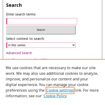
Search
Enter search terms:
Select context to search:
Advanced Search
Notify me via email or
RSS
We use cookies that are necessary to make our site
Browse
work. We may also use additional cookies to analyze,
Collections
improve, and personalize our content and your
digital experience. You can manage your cookie
Disciplines
preferences using the
Cookie settings
link. For more
Authors
information, see our
Cookie Policy
Author Corner