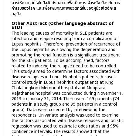
ควรให้ความสนใจในปัจจัยดังกล่าว เพื่อเป็นการเฝ้าระวัง ป้องกันการ
กำเริบของโรค และเพื่อเพิ่มคุณภาพชีวิตที่ดีขึ้นของผู้ป่วยไตอักเส
บลูปัส
Other Abstract (Other language abstract of
ETD)
The leading causes of mortality in SLE patients are
infection and relapse resulting from a complication of
Lupus nephritis. Therefore, prevention of recurrence of
the Lupus nephritis by slowing the degeneration and
promoting the renal function is a significant treatment
for the SLE patients. To be accomplished, factors
related to inducing the relapse need to be controlled.
This study aimed to determine factors associated with
disease relapses in Lupus Nephritis patients. A case-
control study in Lupus nephritis outpatients at King
Chulalongkorn Memorial hospital and Nopprarat
Rajathanee hospital was conducted during November 1,
2013 to January 31, 2014. There were 169 patients (74
patients in a study group and 95 patients in a control
group). Data were collected by interviewing the
respondents. Univariate analysis was used to examine
the factors associated with disease relapses and logistic
regression was used to estimate odds ratios and 95%
confidence intervals. The results showed that the