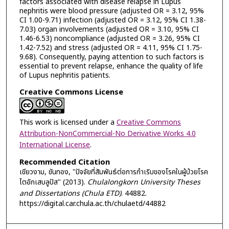
factors associated with disease relapse in Lupus
nephritis were blood pressure (adjusted OR = 3.12, 95%
CI 1.00-9.71) infection (adjusted OR = 3.12, 95% CI 1.38-
7.03) organ involvements (adjusted OR = 3.10, 95% CI
1.46-6.53) noncompliance (adjusted OR = 3.26, 95% CI
1.42-7.52) and stress (adjusted OR = 4.11, 95% CI 1.75-
9.68). Consequently, paying attention to such factors is
essential to prevent relapse, enhance the quality of life
of Lupus nephritis patients.
Creative Commons License
This work is licensed under a
Creative Commons
Attribution-NonCommercial-No Derivative Works 4.0
International License
.
Recommended Citation
เขียวงาม, ขันทอง, "ปัจจัยที่สัมพันธ์ต่อการกำเริบของโรคในผู้ป่วยโรค
ไตอักเสบลูปัส" (2013).
Chulalongkorn University Theses
and Dissertations (Chula ETD)
. 44882.
https://digital.car.chula.ac.th/chulaetd/44882