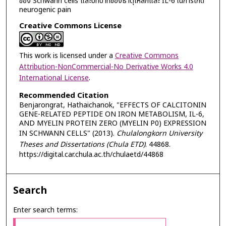
ของ Schwann cells และบทบาทของธาตุเหล็กและ IL-6 ในการเกิด
neurogenic pain
Creative Commons License
This work is licensed under a
Creative Commons
Attribution-NonCommercial-No Derivative Works 4.0
International License
.
Recommended Citation
Benjarongrat, Hathaichanok, "EFFECTS OF CALCITONIN
GENE-RELATED PEPTIDE ON IRON METABOLISM, IL-6,
AND MYELIN PROTEIN ZERO (MYELIN P0) EXPRESSION
IN SCHWANN CELLS" (2013).
Chulalongkorn University
Theses and Dissertations (Chula ETD)
. 44868.
https://digital.car.chula.ac.th/chulaetd/44868
Search
Enter search terms: