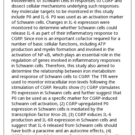
involvement of Schwann cells in responses to CGRP and
dissect cellular mechanisms underlying such responses.
Key molecular targets to be monitored in this study
include P0 and IL-6. P0 was used as an activation marker
of Schwann cells. Changes in IL-6 expression were
monitored to determine whether Schwann cells could
release IL-6 as part of their inflammatory response to
CGRP. Since iron is an important cofactor required for a
number of basic cellular functions, including ATP
production and myelin formation and involved in the
activation of NF-κB, which plays an essential role in the
regulation of genes involved in inflammatory responses
in Schwann cells. Therefore, this study also aimed to
determine the relationship between iron metabolism
and response of Schwann cells to CGRP. The TfR were
used to monitor intracellular iron levels following the
stimulation of CGRP. Results show (1) CGRP stimulates
P0 expression in Schwann cells and further suggest that
P0 can be used as a specific marker for CGRP-induced
Schwann cell activation, (2) CGRP-upregulated P0
expression in Schwann cells is mediated by the
transcription factor Krox-20, (3) CGRP induces IL-6
production and IL-6R expression in Schwann cells and
suggest that IL-6 released from Schwann cells should
have both a paracrine and an autocrine effects, (4)