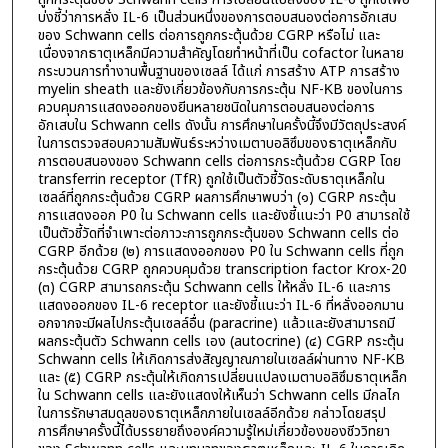
บ่งชี้ว่าการหลั่ง IL-6 เป็นส่วนหนึ่งของการตอบสนองต่อการอักเสบ
ของ Schwann cells ต่อการถูกกระตุ้นด้วย CGRP หรือไม่ และ
เนื่องจากธาตุเหล็กมีความสำคัญโดยทำหน้าที่เป็น cofactor ในหลาย
กระบวนการทำงานพื้นฐานของเซลล์ ได้แก่ การสร้าง ATP การสร้าง
myelin sheath และยังเกี่ยวข้องกับการกระตุ้น NF-ΚB ของในการ
ควบคุมการแสดงออกของยีนหลายชนิดในการตอบสนองต่อการ
อักเสบใน Schwann cells ดังนั้น การศึกษาในครั้งนี้จึงมีวัตถุประสงค์
ในการตรวจสอบความสัมพันธ์ระหว่างเมตาบอลิซึมของธาตุเหล็กกับ
การตอบสนองของ Schwann cells ต่อการกระตุ้นด้วย CGRP โดย
transferrin receptor (TfR) ถูกใช้เป็นตัวชี้วัดระดับธาตุเหล็กใน
เซลล์ที่ถูกกระตุ้นด้วย CGRP ผลการศึกษาพบว่า (๑) CGRP กระตุ้น
การแสดงออก P0 ใน Schwann cells และยังชี้แนะว่า P0 สามารถใช้
เป็นตัวชี้วัดที่จำเพาะต่อภาวะการถูกกระตุ้นของ Schwann cells ต่อ
CGRP อีกด้วย (๒) การแสดงออกของ P0 ใน Schwann cells ที่ถูก
กระตุ้นด้วย CGRP ถูกควบคุมด้วย transcription factor Krox-20
(๓) CGRP สามารถกระตุ้น Schwann cells ให้หลั่ง IL-6 และการ
แสดงออกของ IL-6 receptor และยังชี้แนะว่า IL-6 ที่หลั่งออกมาน
อกจากจะมีผลไปกระตุ้นเซลล์อื่น (paracrine) แล้วและยังสามารถมี
ผลกระตุ้นตัว Schwann cells เอง (autocrine) (๔) CGRP กระตุ้น
Schwann cells ให้เกิดการส่งสัญญาณภายในเซลล์ผ่านทาง NF-ΚB
และ (๕) CGRP กระตุ้นให้เกิดการเปลี่ยนแปลงเมตาบอลิซึมธาตุเหล็ก
ใน Schwann cells และยังแสดงให้เห็นว่า Schwann cells มีกลไก
ในการรักษาสมดุลของธาตุเหล็กภายในเซลล์อีกด้วย กล่าวโดยสรุป
การศึกษาครั้งนี้ได้บรรยายถึงองค์ความรู้ใหม่เกี่ยวข้องของชีววิทยา