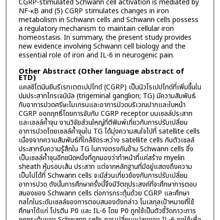
CGRP-stimulated Schwann cell activation is mediated by
NF-κB and (5) CGRP stimulates changes in iron
metabolism in Schwann cells and Schwann cells possess
a regulatory mechanism to maintain cellular iron
homeostasis. In summary, the present study provides
new evidence involving Schwann cell biology and the
essential role of iron and IL-6 in neurogenic pain.
Other Abstract (Other language abstract of
ETD)
แคลซิโตนินยีนรีเรทเตตเปปไทด์ (CGRP) เป็นนิวโรเปปไทด์ที่เพิ่มขึ้นใน
ปมประสาทไทรเจมินัล (trigeminal ganglion; TG) มีความสัมพันธ์
กับอาการปวดศรีษะไมเกรนและอาการปวดบริเวณปากและใบหน้า
CGRP ออกฤทธิ์โดยการจับกับ CGRP receptor บนเซลล์ประสาท
และเซลล์ค้ำจุน งานวิจัยส่วนใหญ่ที่ตีพิมพ์เกี่ยวกับการปรับเปลี่ยน
อาการปวดโดยเซลล์ค้ำจุนใน TG ได้มุ่งความสนใจไปที่ satellite cells
เนื่องจากความสัมพันธ์ที่ใกล้ชิดระหว่าง satellite cells กับตัวเซลล์
ประสาทรับความรู้สึกใน TG ในทางตรงกันข้าม Schwann cells ซึ่ง
เป็นเซลล์ค้ำจุนอีกชนิดหนึ่งที่ถูกมองว่าทำหน้าที่แค่สร้าง myelin
sheath หุ้มรอบเส้น ประสาท แต่จากหลักฐานที่มีอยู่แสดงถึงความ
เป็นไปได้ที่ Schwann cells จะมีส่วนเกี่ยวข้องกับการปรับเปลี่ยน
อาการปวด ดังนั้นการศึกษาครั้งนี้จึงมีวัตถุประสงค์ที่จะศึกษาการตอบ
สนองของ Schwann cells ต่อการกระตุ้นด้วย CGRP และศึกษา
กลไกในระดับเซลล์ของการตอบสนองดังกล่าว โมเลกุลเป้าหมายที่ใช้
ศึกษาได้แก่ โปรตีน P0 และ IL-6 โดย P0 ถูกใช้เป็นตัวชี้วัดภาวะการ
ถูกกระตุ้นของ Schwann cells การเปลี่ยนแปลงของ IL-6 ถูกใช้เพื่อ