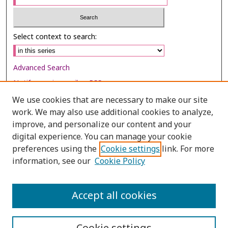
Select context to search:
Advanced Search
Notify me via email or
RSS
We use cookies that are necessary to make our site
Browse
work. We may also use additional cookies to analyze,
Collections
improve, and personalize our content and your
digital experience. You can manage your cookie
Disciplines
preferences using the
Cookie settings
link. For more
Authors
information, see our
Cookie Policy
Author Corner
Author FAQ
Accept all cookies