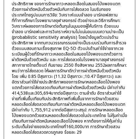
ประสิทธิภาพ ของการรักษาภาวะหลอดเลือดในสมองโป่งพองแตก
ด้วยการผ่าตัดหนีบด้วยตัวหนีบกับการใส่ขดลวด ในบริบทของ
ประเทศไทยรูปแบบการวิจัย: วิเคราะห์แบบจำลอง มาร์คอฟสถาน
ที่ทำการศึกษา:โรงพยาบาลจุฬาลงกรณ์ ตัวอย่างและวิธีการศึกษา:
วิเคราะห์ผลของการรักษาต่อต้นทุนในมุมมองผู้ให้บริการ ด้วยแบบ
จำลอง มาร์คอฟและการวิเคราะห์ความไม่แน่นอนแบบความน่าจะเป็น
(probabilistic sensitivity analysis) โดยนำข้อมูลตัวแปรด้าน
ประสิทธิภาพ จากทบทวนวรรณกรรมอย่างเป็นระบบร่วมกับการสำรวจ
ด้วยแบบสอบถามเรื่องสุขภาพ EQ-5D ตัวแปรด้านค่าใช้จ่ายจากเวช
ระเบียนผู้ป่วยที่รักษาภาวะหลอดเลือดในสมองโป่งพองแตกด้วยการ
ผ่าตัดหนีบด้วยตัวหนีบ และ การใส่ขดลวดในโรงพยาบาลจุฬาลงกรณ์
สภากาชาดไทยตั้งแต่ กันยายน 2550 ถึงสิงหาคม 2552ผลการศึกษา:
พบว่าการใส่ขดลวด ให้ผลการรักษาดีกว่าการผ่าตัดหนีบด้วยตัวหนีบ
โดย เพิ่ม 0.85 ปีสุขภาวะ (11.32 ปีสุขภาวะ ;10.47 ปีสุขภาวะ) และ
อัตราส่วนค่าใช้จ่ายประสิทธิภาพของการรักษาหลอดเลือดโป่งพอง
แตกด้วยการใส่ขดลวดเทียบกับการผ่าตัดหนีบด้วยตัวหนีบ มีค่าเท่ากับ
414,538และ305,694บาทต่อปีสุขภาวะ ตามลำดับ อัตราส่วนค่าใช้
จ่ายที่เพิ่มขึ้นเทียบกับประสิทธิภาพที่เพิ่มขึ้นจากการรักษาด้วยสวน
หลอดเลือดใส่ขดลวดเทียบกับการผ่าตัดหนีบหลอดเลือดโป่งพองแตก
มีค่าเท่ากับ 1,755,912 บาทต่อปีสุขภาวะสรุป: การรักษาหลอดเลือด
โป่งพองแตกด้วยสวนหลอดเลือดใส่ขดลวดในประเทศไทย ไม่คุ้มค่าเมื่อ
เทียบกับการผ่าตัดหนีบหลอดเลือดโป่งพอง หากต้องการให้คุ้มค่าใน
ระดับเต็มใจจ่ายของประเทศไทยที่160,000บาท การรักษาด้วยสวน
หลอดเลือดใส่ขดลวดควรถูกลง ร้อยละ 29