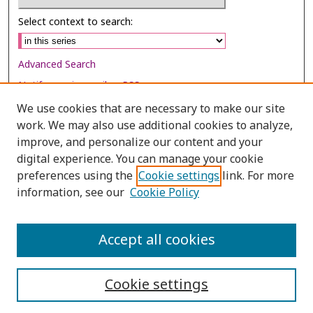
Select context to search:
Advanced Search
Notify me via email or
RSS
We use cookies that are necessary to make our site
Browse
work. We may also use additional cookies to analyze,
Collections
improve, and personalize our content and your
digital experience. You can manage your cookie
Disciplines
preferences using the
Cookie settings
link. For more
Authors
information, see our
Cookie Policy
Author Corner
Author FAQ
Accept all cookies
Cookie settings