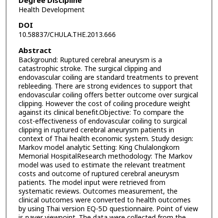
Degree Discipline
Health Development
DOI
10.58837/CHULA.THE.2013.666
Abstract
Background: Ruptured cerebral aneurysm is a
catastrophic stroke. The surgical clipping and
endovascular coiling are standard treatments to prevent
rebleeding. There are strong evidences to support that
endovascular coiling offers better outcome over surgical
clipping. However the cost of coiling procedure weight
against its clinical benefit.Objective: To compare the
cost-effectiveness of endovascular coiling to surgical
clipping in ruptured cerebral aneurysm patients in
context of Thai health economic system. Study design:
Markov model analytic Setting: King Chulalongkorn
Memorial HospitalResearch methodology: The Markov
model was used to estimate the relevant treatment
costs and outcome of ruptured cerebral aneurysm
patients. The model input were retrieved from
systematic reviews. Outcomes measurement, the
clinical outcomes were converted to health outcomes
by using Thai version EQ-5D questionnaire. Point of view
is payer viewpoint. The data were collected from the