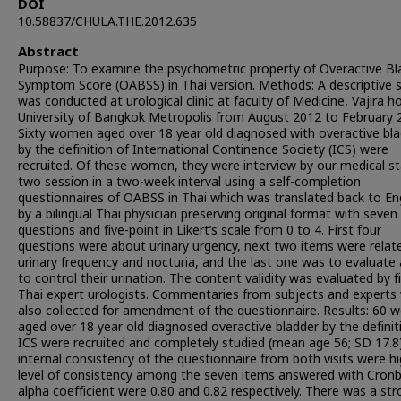
DOI
10.58837/CHULA.THE.2012.635
Abstract
Purpose: To examine the psychometric property of Overactive Bl
Symptom Score (OABSS) in Thai version. Methods: A descriptive 
was conducted at urological clinic at faculty of Medicine, Vajira ho
University of Bangkok Metropolis from August 2012 to February 
Sixty women aged over 18 year old diagnosed with overactive bl
by the definition of International Continence Society (ICS) were
recruited. Of these women, they were interview by our medical st
two session in a two-week interval using a self-completion
questionnaires of OABSS in Thai which was translated back to En
by a bilingual Thai physician preserving original format with seven
questions and five-point in Likert’s scale from 0 to 4. First four
questions were about urinary urgency, next two items were relat
urinary frequency and nocturia, and the last one was to evaluate a
to control their urination. The content validity was evaluated by f
Thai expert urologists. Commentaries from subjects and experts
also collected for amendment of the questionnaire. Results: 60
aged over 18 year old diagnosed overactive bladder by the definit
ICS were recruited and completely studied (mean age 56; SD 17.8
internal consistency of the questionnaire from both visits were h
level of consistency among the seven items answered with Cronb
alpha coefficient were 0.80 and 0.82 respectively. There was a st