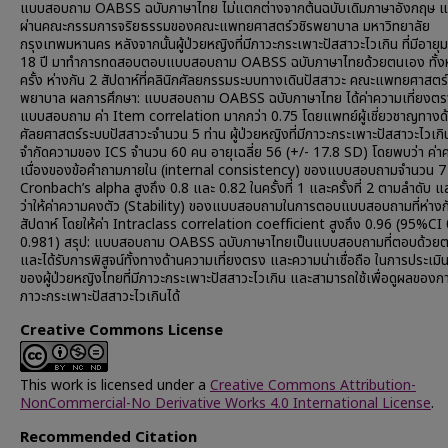
แบบสอบถาม OABSS ฉบับภาษาไทย ไม่แตกต่างจากต้นฉบับเดิมภาษาอังกฤษ แล
ผ่านคณะกรรมการจริยธรรมของคณะแพทยศาสตร์วชิรพยาบาล มหาวิทยาลัย
กรุงเทพมหานคร หลังจากนั้นผู้ป่วยหญิงที่มีภาวะกระเพาะปัสสาวะไวเกิน ที่มีอายุ
18 ปี มาทำการทดสอบตอบแบบสอบถาม OABSS ฉบับภาษาไทยด้วยตนเอง ทั้ง
ครั้ง ห่างกัน 2 สัปดาห์ที่คลินิกศัลยกรรมระบบทางเดินปัสสาวะ คณะแพทยศาสตร์
พยาบาล ผลการศึกษา: แบบสอบถาม OABSS ฉบับภาษาไทย ได้ค่าความเที่ยงต
แบบสอบถาม ค่า Item correlation มากกว่า 0.75 โดยแพทย์ผู้เชี่ยวชาญทางด
ศัลยศาสตร์ระบบปัสสาวะจำนวน 5 ท่าน ผู้ป่วยหญิงที่มีภาวะกระเพาะปัสสาวะไวเก
จำกัดความของ ICS จำนวน 60 คน อายุเฉลี่ย 56 (+/- 17.8 SD) โดยพบว่า ค่า
เนื่องของข้อคำถามภายใน (internal consistency) ของแบบสอบถามจำนวน 7 ข้
Cronbach’s alpha สูงถึง 0.8 และ 0.82 ในครั้งที่ 1 และครั้งที่ 2 ตามลำดับ 
ว่าให้ค่าความคงตัว (Stability) ของแบบสอบถามในการตอบแบบสอบถามที่ห่างก
สัปดาห์ โดยให้ค่า Intraclass correlation coefficient สูงถึง 0.96 (95%CI
0.981) สรุป: แบบสอบถาม OABSS ฉบับภาษาไทยเป็นแบบสอบถามที่ตอบด้วย
และได้รับการพิสูจน์ทั้งทางด้านความเที่ยงตรง และความน่าเชื่อถือ ในการประเม
ของผู้ป่วยหญิงไทยที่มีภาวะกระเพาะปัสสาวะไวเกิน และสามารถใช้เพื่อดูผลของก
ภาวะกระเพาะปัสสาวะไวเกินได้
Creative Commons License
This work is licensed under a
Creative Commons Attribution-
NonCommercial-No Derivative Works 4.0 International License
.
Recommended Citation