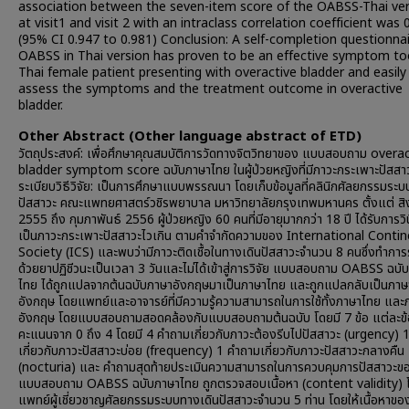
association between the seven-item score of the OABSS-Thai ve
at visit1 and visit 2 with an intraclass correlation coefficient was 
(95% CI 0.947 to 0.981) Conclusion: A self-completion questionnai
OABSS in Thai version has proven to be an effective symptom too
Thai female patient presenting with overactive bladder and easily
assess the symptoms and the treatment outcome in overactive
bladder.
Other Abstract (Other language abstract of ETD)
วัตถุประสงค์: เพื่อศึกษาคุณสมบัติการวัดทางจิตวิทยาของ แบบสอบถาม overa
bladder symptom score ฉบับภาษาไทย ในผู้ป่วยหญิงที่มีภาวะกระเพาะปัสสาว
ระเบียบวิธีวิจัย: เป็นการศึกษาแบบพรรณนา โดยเก็บข้อมูลที่คลินิกศัลยกรรมระบ
ปัสสาวะ คณะแพทยศาสตร์วชิรพยาบาล มหาวิทยาลัยกรุงเทพมหานคร ตั้งแต่ ส
2555 ถึง กุมภาพันธ์ 2556 ผู้ป่วยหญิง 60 คนที่มีอายุมากกว่า 18 ปี ได้รับการวิน
เป็นภาวะกระเพาะปัสสาวะไวเกิน ตามคำจำกัดความของ International Conti
Society (ICS) และพบว่ามีภาวะติดเชื้อในทางเดินปัสสาวะจำนวน 8 คนซึ่งทำการ
ด้วยยาปฏิชีวนะเป็นเวลา 3 วันและไม่ได้เข้าสู่การวิจัย แบบสอบถาม OABSS ฉบั
ไทย ได้ถูกแปลจากต้นฉบับภาษาอังกฤษมาเป็นภาษาไทย และถูกแปลกลับเป็นภาษ
อังกฤษ โดยแพทย์และอาจารย์ที่มีความรู้ความสามารถในการใช้ทั้งภาษาไทย และ
อังกฤษ โดยแบบสอบถามสอดคล้องกับแบบสอบถามต้นฉบับ โดยมี 7 ข้อ แต่ละข้
คะแนนจาก 0 ถึง 4 โดยมี 4 คำถามเกี่ยวกับภาวะต้องรีบไปปัสสาวะ (urgency) 
เกี่ยวกับภาวะปัสสาวะบ่อย (frequency) 1 คำถามเกี่ยวกับภาวะปัสสาวะกลางคืน
(nocturia) และ คำถามสุดท้ายประเมินความสามารถในการควบคุมการปัสสาวะของ
แบบสอบถาม OABSS ฉบับภาษาไทย ถูกตรวจสอบเนื้อหา (content validity) 
แพทย์ผู้เชี่ยวชาญศัลยกรรมระบบทางเดินปัสสาวะจำนวน 5 ท่าน โดยให้เนื้อหาขอ