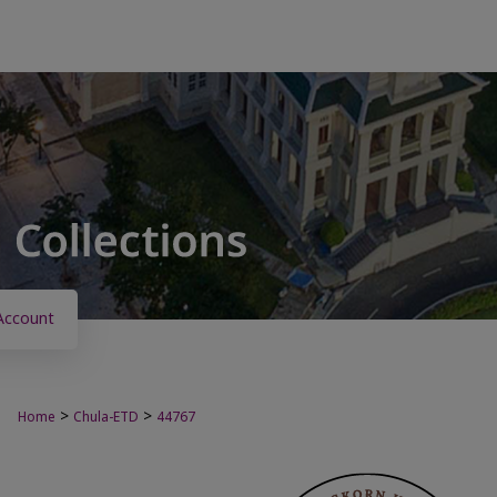
Account
>
>
Home
Chula-ETD
44767