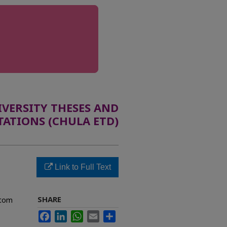
ERSITY THESES AND
TATIONS (CHULA ETD)
Link to Full Text
SHARE
ptom
Facebook
LinkedIn
WhatsApp
Email
Share