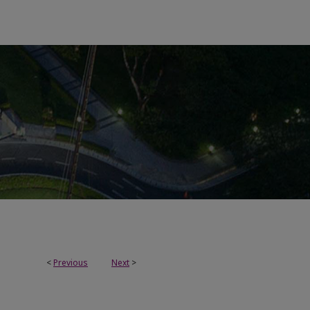
<
Previous
Next
>