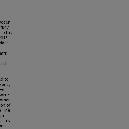
adder
study
spital,
2013.
adder
affs
glish
ed to
bility
ive
 were
 women
ion of
). The
igh
ach's
rong