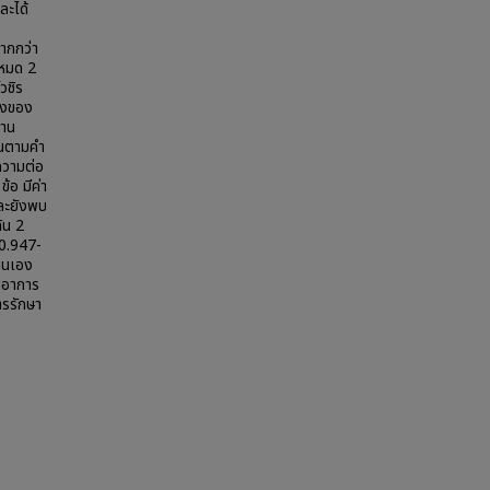
ะได้
มากกว่า
หมด 2
วชิร
รงของ
้าน
ินตามคำ
ความต่อ
อ มีค่า
และยังพบ
ัน 2
 0.947-
ตนเอง
ินอาการ
ารรักษา