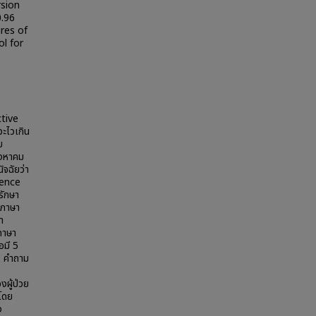
rsion
0.96
res of
l for
ctive
ะไวเกิน
บ
ิงหาคม
ิจฉัยว่า
nence
รักษา
บภาษา
า
ภาษา
อมี 5
1 คำถาม
ผู้ป่วย
โดย
ง