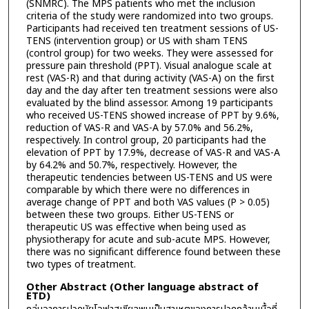
(SNMRC). The MPS patients who met the inclusion
criteria of the study were randomized into two groups.
Participants had received ten treatment sessions of US-
TENS (intervention group) or US with sham TENS
(control group) for two weeks. They were assessed for
pressure pain threshold (PPT). Visual analogue scale at
rest (VAS-R) and that during activity (VAS-A) on the first
day and the day after ten treatment sessions were also
evaluated by the blind assessor. Among 19 participants
who received US-TENS showed increase of PPT by 9.6%,
reduction of VAS-R and VAS-A by 57.0% and 56.2%,
respectively. In control group, 20 participants had the
elevation of PPT by 17.9%, decrease of VAS-R and VAS-A
by 64.2% and 50.7%, respectively. However, the
therapeutic tendencies between US-TENS and US were
comparable by which there were no differences in
average change of PPT and both VAS values (P > 0.05)
between these two groups. Either US-TENS or
therapeutic US was effective when being used as
physiotherapy for acute and sub-acute MPS. However,
there was no significant difference found between these
two types of treatment.
Other Abstract (Other language abstract of
ETD)