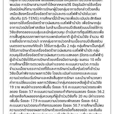
กลุ่มอาการปวดมัยโอฟาสเชียลพบเป็นสาเหตุของการปวดกล้ามเนื้อที่
พบบ่อย การรักษาสามารถทำได้หลากหลายวิธี ปัจจุบันมีการใช้เครื่อง
มือชนิดใหม่ที่สามารถให้การรักษาผู้ป่วยกลุ่มอาการดังกล่าวด้วยคลื่น
เหนือเสียงหรือเครื่องอัลตร้าซาวน์และกระแสไฟฟ้าบำบัดในเวลา
เดียวกัน (US-TENS) การศึกษานี้มีเป้าหมายเพื่อประเมินประสิทธิผล
ของการใช้เครื่องอัลตร้าซาวน์ผสมกระแสไฟฟ้าบำบัด เพื่อรักษากลุ่ม
อาการปวดมัยโอฟาสเชียล ในกล้ามเนื้อแทรบปีเซียสส่วนบนโดยใช้การ
วิจัยเชิงทดลองแบบสุ่มและมีกลุ่มควบคุม ดำเนินการที่ศูนย์สิรินธรเพื่อ
การฟื้นฟูสมรรถภาพทางการแพทย์แห่งชาติ ผู้เข้าร่วมวิจัย จำนวน 40
รายซึ่งมีอาการปวดบ่า จากกลุ่มอาการปวดกล้ามเนื้อแทรบปีเซียสส่วน
บนตรงตามเกณฑ์คัดเข้า ได้รับการสุ่มเป็น 2 กลุ่ม กลุ่มศึกษาเป็นกลุ่มที่
ได้รับการรักษาด้วยเครื่องอัลตร้าซาวน์ผสมกระแสไฟฟ้าบำบัด กลุ่ม
ควบคุมใช้เครื่องอัลตร้าซาวน์ผสมภาวะกระแสหลอก (ปิดกระแสไฟฟ้า)
ผู้เข้าร่วมวิจัยได้รับการรักษาด้วยเครื่องมือตามกลุ่ม จนครบ 10 ครั้ง
การศึกษานี้ใช้การตรวจประเมินค่าแรงกด คะแนนความปวด การนับ
จำนวนเม็ดยาบรรเทาปวดที่ใช้และการรักษาร่วมอื่นๆในช่วงที่เข้าร่วม
วิจัยเป็นค่าพิจารณาผลการวิจัย โดยประเมินค่าแรงกดและคะแนน
ความปวดก่อนเริ่มรักษาและหลังสิ้นสุดการรักษา และนำมาคำนวณหา
ค่าการเปลี่ยนแปลง ผลการวิจัยพบว่ากลุ่มทดลองเหลือผู้เข้าร่วมวิจัย
19 ราย พบมีค่าแรงกดเพิ่มขึ้น ร้อยละ 9.6 คะแนนความปวดขณะพัก
ลดลง ร้อยละ 57 คะแนนความปวดขณะทำกิจกรรมลดลง ร้อยละ 56.2
คล้ายคลึงกับผลของกลุ่มควบคุมที่ผู้เข้าร่วมวิจัยทั้ง 20 คน มีค่าแรงกด
เพิ่มขึ้น ร้อยละ 17.9 คะแนนความปวดขณะพักลดลง ร้อยละ 64.2
คะแนนความปวดขณะทำกิจกรรมลดลง ร้อยละ 50.7 การศึกษานี้ไม่พบ
ความแตกต่างของผลการรักษาด้วยเครื่องมือทั้งสองชนิด และยืนยัน