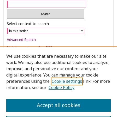
Select context to search:
Advanced Search
Notify me via email or
RSS
We use cookies that are necessary to make our site
Browse
work. We may also use additional cookies to analyze,
Collections
improve, and personalize our content and your
digital experience. You can manage your cookie
Disciplines
preferences using the
Cookie settings
link. For more
Authors
information, see our
Cookie Policy
Author Corner
Author FAQ
Accept all cookies