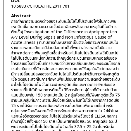
DOI
10.58837/CHULA.THE.2011.701
Abstract
การศึกษาความแตกต่างของระดับอะโปไลโปโปรตีนเอไฟว์ในภาวะพิษ
เหตุติดเชื้อ และภาวะความเจ็บป่วยเฉียบพลันจากสาเหตุอื่นที่ไม่มีการ
ติดเชื้อ( Investigation of the Difference in Apolipoprotein
A-V Level During Sepsis and Non Infectious Cause of
Acute Illness ) ที่มามีการค้นพบสารที่เป็นตัวบ่งชี้ภาวะการอักเสบใน
ร่างกายหลายชนิดแต่มีส่วนน้อยเท่านั้นที่พบว่าสารเหล่านั้นมีความ
จำเพาะต่อภาวะพิษเหตุติดเชื้อสำหรับอะโปไลโปโปรตีนเอไฟว์เป็นอะโป
ไลโปโปรตีนชนิดหนึ่งที่มีความสำคัญต่อกระบวนการเมแทบอลิซึมของ
ไทรกลีเซอไรด์ซึ่งเป็นที่ทราบกันดีว่ามีการเปลี่ยนแปลงของระดับไทรกลี
เซอไรด์ในภาวะที่มีการอักเสบของร่างกายและมีข้อมูลในสัตว์ทดลองว่า
มีการเปลี่ยนแปลงของระดับอะโปไลโปโปรตีนเอไฟว์ในภาวะพิษเหตุติด
เชื้อ วัตถุประสงค์ในการศึกษาเพื่อเปรียบเทียบความแตกต่างของระดับ
อะไลโปโปรตีนเอไฟว์ในภาวะพิษเหตุติดเชื้อและภาวะการอักเสบของ
ร่างกายที่ไม่ได้เกิดจากการติดเชื้อ วิธีการศึกษา ผู้ป่วยที่มีการเจ็บป่วย
แบบเฉียบพลัน 150 รายแบ่งเป็น 2 กลุ่มคือกลุ่มที่มีพิษเหตุติดเชื้อ 75
รายและกลุ่มที่มีภาวะความเจ็บป่วยเฉียบพลันที่ไม่ได้เกิดจากการติดเชื้อ
75 รายได้รับการตรวจเลือดหลังการเก็บเลือดเพื่อเพาะเชื้อสำหรับ
กลุ่มแรกหรือหลังจากเข้ารับการรักษาในโรงพยาบาลภายใน 24ชั่วโมง
แรกเพื่อวัดตรวจระดับอะโปไลโปโปรตีนเอไฟว์โดยวิธี ELISA ผลการ
ศึกษาผู้ป่วยทั้งหมด150 ราย เป็นเพศชายร้อยละ 56 อายุเฉลี่ย 62 ปี
พบว่าระดับอะโปไลโปโปรตีนเอไฟว์เฉลี่ย 37.5 ± 25.2นาโนกรัมต่อ