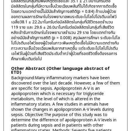
มิลลิลิตรในกลุ่มที่มีพิษเหตุติดเชื้อและ 35.1 ± 21.0นาโนกรัมต่อ
มิลลิลิตรในกลุ่มที่มีความเจ็บป่วยเฉียบพลันที่ไม่ได้เกิดจากการติดเชื้อ
โดยความแตกต่างนี้ไม่มีนัยสำคัญทางสถิติ(p = 0.84) ถ้าแบ่งผู้ป่วย
ออกตามผลการรักษาในโรงพยาบาลพบระดับอะโปไลโปโปรตีนเอไฟว์
เฉลี่ย38.1 ± 22.2นาโนกรัมต่อมิลลิลิตรในกลุ่มที่มีชีวิตรอดจำนวน
119 ราย และ 29.6 ± 26.0นาโนกรัมต่อมิลลิลิตรในกลุ่มที่เสียชีวิต
หลังเข้ารับการรักษาในโรงพยาบาลจำนวน 29 ราย โดยแตกต่างกัน
อย่างมีนัยสำคัญทางสถิติ (p = 0.008) สรุปผลการศึกษา ระดับอะโปไล
โปโปรตีนเอไฟว์ของผู้ป่วยในภาวะพิษเหตุติดเชื้อไม่มีความแตกต่างกับ
ภาวะความเจ็บป่วยเฉียบพลันจากสาเหตุอื่น แต่ระดับอะโปไลโปโปรตีน
เอไฟว์ในผู้ป่วยที่เสียชีวิตมีระดับต่ำกว่าผู้ป่วยที่รอดชีวิตซึ่งต้องรอการ
ศึกษาเพิ่มเติมต่อไป
Other Abstract (Other language abstract of
ETD)
Background:Many inflammatory markers have been
discovered over the last decade. However, a few of them
are specific for sepsis. Apolipoprotein A-V is an
apolipoprotein which is necessary for triglyceride
metabolism, the level of which is altered in the
inflammatory states. A few studies in animals have
shown the changes in apolipoprotein A-V levels during
sepsis. Objective:The purpose of this study was to
determine the difference of apolipoprotein A-V levels in
patients during sepsis and in patients with other
inflammatory states. Methods: Seventy five patients