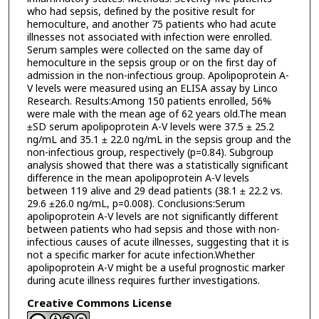
who had sepsis, defined by the positive result for
hemoculture, and another 75 patients who had acute
illnesses not associated with infection were enrolled.
Serum samples were collected on the same day of
hemoculture in the sepsis group or on the first day of
admission in the non-infectious group. Apolipoprotein A-
V levels were measured using an ELISA assay by Linco
Research. Results:Among 150 patients enrolled, 56%
were male with the mean age of 62 years old.The mean
±SD serum apolipoprotein A-V levels were 37.5 ± 25.2
ng/mL and 35.1 ± 22.0 ng/mL in the sepsis group and the
non-infectious group, respectively (p=0.84). Subgroup
analysis showed that there was a statistically significant
difference in the mean apolipoprotein A-V levels
between 119 alive and 29 dead patients (38.1 ± 22.2 vs.
29.6 ±26.0 ng/mL, p=0.008). Conclusions:Serum
apolipoprotein A-V levels are not significantly different
between patients who had sepsis and those with non-
infectious causes of acute illnesses, suggesting that it is
not a specific marker for acute infection.Whether
apolipoprotein A-V might be a useful prognostic marker
during acute illness requires further investigations.
Creative Commons License