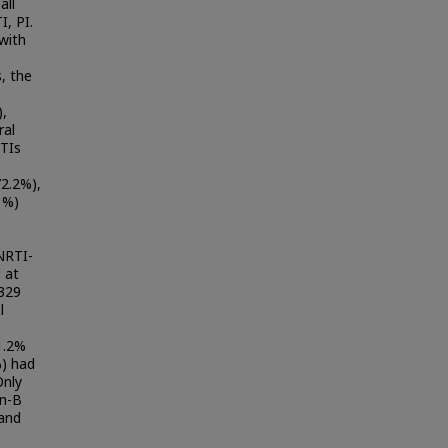
all
, PI.
 with
s, the
),
ral
RTIs
72.2%),
1%)
NRTI-
 at
 329
l
1.2%
%) had
Only
on-B
and