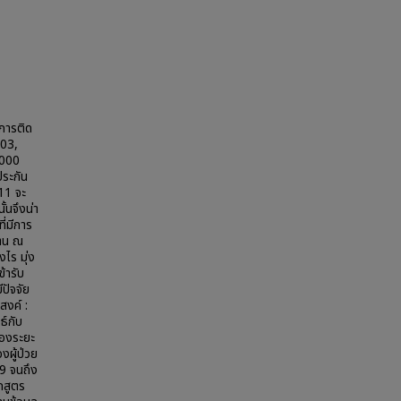
งการติด
003,
,000
ประกัน
11 จะ
ั้นจึงน่า
ี่มีการ
ฐาน ณ
ไร มุ่ง
ข้ารับ
ปัจจัย
สงค์ :
ธ์กับ
ื่องระยะ
งผู้ป่วย
39 จนถึง
กสูตร