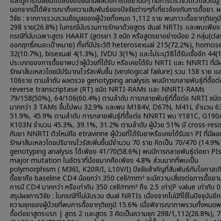
และดูการเปลี่ยนแปลงของยีนที่มีผลต่อการดื้อยานั้นๆ ที่มีการตรวจวัดไว้แล้วในฐ
นอกจากนี้ได้พิจารณาถึงความสัมพันธ์ของปัจจัยต่างๆที่เกี่ยวข้องกับการดื้อยา. 
วิจัย : จากการรวบรวมข้อมูลของผู้ป่วยทั้งหมด 1,112 ราย พบภาวะดื้อยาทุติยภู
298 ราย(26.8%) ในกรณีนับรวมการรักษาด้วยสูตร dual NRTIs และพบเพีย
กรณีที่นับเฉพาะสูตร HAART (สูตรยา 3 ชนิด หรือสูตรยาอย่างน้อย 2 กลุ่ม(cla
ออกฤทธิ์คนละเป้าหมาย) ทั้งที่มีประวัติ heterosexual 215(72.2%), homos
32(10.7%), bisexual 4(1.3%), IVDU 3(1%) และไม่ระบุวิธีได้รับเชื้ออีก 44
ประเภทของการดื้อยาพบว่าผู้ป่วยที่ได้รับ หรือเคยได้รับ NRTI และ NNRTI ที่ม
รักษาล้มเหลวโดยมีปริมาณไวรัสเพิ่มขึ้น (virological failure) รวม 158 ราย แ
106ราย ตามลำดับ ผลตรวจ genotyping analysis พบมีการกลายพันธุ์ที่ดื้อต
reverse transcriptase (RT) ชนิด NRTI-RAMs และ NNRTI-RAMs
79/158(50%), 64/106(60.4%) ตามลำดับ การกลายพันธุ์ที่ดื้อต่อ NRTI ชนิดที
มากกว่า 3 TAMs ขึ้นไปพบ 32.9% และพบ M184V, D67N, M41L จำนวน 6
51.9%, 45.9% ตามลำดับ การกลายพันธุ์ที่ดื้อต่อ NNRTI พบ Y181C, G190
K103N จำนวน 45.3%, 39.1%, 31.2% ตามลำดับ ผู้ป่วย 51% มี cross-res
กับยา NNRTI ตัวใหม่คือ etravirine ผู้ป่วยที่ได้รับยาหรือเคยได้รับยา PI ที่มีผ
รักษาล้มเหลวโดยปริมาณไวรัสเพิ่มขึ้นมีจำนวน 70 ราย คิดเป็น 70/470 (14.9
genotyping analysis ได้เพียง 41/70(58.6%) พบมีการกลายพันธุ์ต่อยา PIs
major mutation ในอัตราที่น้อยมากคือเพียง 4.8% ส่วนมากที่พบเป็น
polymorphism ( M36I, K20R/I, L10V/I) ปัจจัยสำคัญที่สัมพันธ์กับโอกาสเก
ดื้อยาคือ baseline CD4 น้อยกว่า 350 cell/mm³ จะมีความเสี่ยงต่อการดื้อยา
การมี CD4 มากกว่า หรือเท่ากับ 350 cell/mm³ ถึง 2.5 เท่า(P value เท่ากับ 0
สรุปผลการวิจัย : ในกรณีที่ไม่นับรวม dual NRTIs เนื่องจากไม่มีที่ใช้ในปัจจุบันอี
ความชุกของผู้ป่วยที่พบการดื้อยาทุติยภูมิ 15.6% เมื่อพิจารณาภาพรวมทั้งหมด
ดื้อต่อยาสูตรแรก | สูตร 2 และสูตร 3 คิดเป็นความชุก 298/1,112(26.8%), 