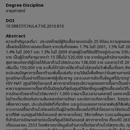
Degree Discipline
อายุรศาสตร์
DOI
10.58837/CHULA.THE.2010.810
Abstract
ความสำคัญและที่มา : ประเทศไทยมีผู้ติดเชื้อรายแรกเมื่อ 25 ปีก่อน ความชุกขอ
เชื้อชนิดนี้มีอัตราลดลงเรื่อยๆ จากเดิมที่เคยพบ 1.7% ในปี 2001, 1.5% ในปี 2
1.4% ในปี 2007 และ 1.3% ในปี 2009 ล่าสุดผู้ป่วยที่ยังมีชีวิตอยู่ประมาณ 530
ราย เป็นผู้ป่วยที่อายุมากกว่า 15 ปีขึ้นไป 520,000 ราย จากข้อมูลสำนักงานหลัก
สุขภาพแห่งชาติผู้ป่วยได้รับยาต้านไวรัสประมาณ 138,000 ราย และคาดว่าปี 20
เพิ่มเป็น 150,000 ราย จะเห็นได้ว่ามีการใช้ยาต้านไวรัสเอชไอวีเพิ่มขึ้นเรื่อยๆ ดังน
จะประสบปัญหาการดื้อยาต้านเพิ่มขึ้นเช่นกัน งานวิจัยนี้เพื่อศึกษาว่าในสถานการณ์ท
ดูแลรักษาเป็นอย่างดีโดยแพทย์ผู้เชี่ยวชาญ และระบบการจัดเก็บข้อมูลที่มีมาตร
HIV-NAT (ศูนย์วิจัยโรคเอดส์ สภากาชาดไทย)จะมีความชุกของการดื้อยาเป็นอย่าง
หาความชุกของการดื้อยาที่เป็นปัจจุบันที่สุดในศูนย์วิจัยทซึ่งดูแลผู้ติดเชื้อเอชไอวีที่เ
การรักษาด้วยยาต้านไวรัสมากกว่า 1,000 รายมาเป็นเวลานานหลายปี นอกจากนี้มี
ใดบ้างเกี่ยวข้องกับความล้มเหลวต่อการรักษา และต่อการเกิดการดื้อยา. วัตถุประ
เพื่อหาความชุก, ประเมินปัจจัยที่เกี่ยวข้อง และรูปแบบของการกลายพันธุ์ที่สัมพัน
ภาวะการณ์ดื้อยาต้านไวรัสเอชไอวีในผู้ป่วยติดเชื้อเอชไอวีที่เข้าโครงการวิจัยต่อเน
ยาวที่ฮิฟ-แนท(ศูนย์วิจัยโรคเอดส์ สภากาชาดไทย). วิธีการศึกษา รวบรวมข้อมูลขอ
ที่เข้ารับการรักษาอย่างต่อเนื่องที่ศูนย์วิจัยโรคเอดส์ สภากาชาดไทย ตั้งแต่ปี 26
เดือนเมษายน 2553 โดยพิจารณาข้อมูลในด้านการดื้อต่อยาต้านไวรัสทุกระดับ, ทุ