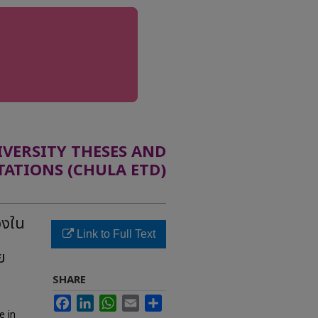
ERSITY THESES AND
TATIONS (CHULA ETD)
องใน
Link to Full Text
ย
SHARE
Facebook
LinkedIn
WhatsApp
Email
Share
e in