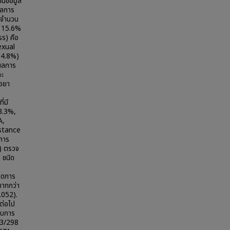
านข้อมูล
ผลการ
มิจำนวน
ง 15.6%
ss) คือ
exual
(14.8%)
ีผลการ
ละ
่อยา
่มี
3.3%,
A,
istance
ลการ
%) ตรวจ
 ชนิด
ิดการ
มากกว่า
.052).
กต่อไป
พบการ
73/298