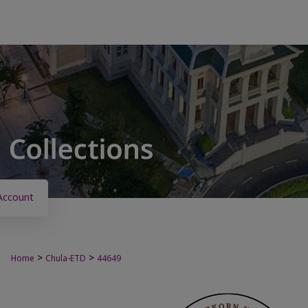
Account
>
>
Home
Chula-ETD
44649