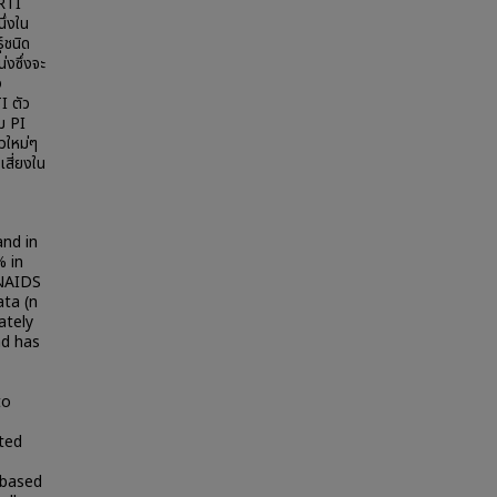
NRTI
ึ่งใน
์ชนิด
งซึ่งจะ
ง
I ตัว
ม PI
วใหม่ๆ
เสี่ยงใน
and in
% in
UNAIDS
ata (n
ately
nd has
to
ted
 based