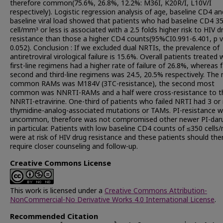
therefore common(75.6%, 26.8%, 12.2%: M36I, K20R/I, L10V/I
respectively). Logistic regression analysis of age, baseline CD4 an
baseline viral load showed that patients who had baseline CD4 3
cell/mm³ or less is associated with a 2.5 folds higher risk to HIV d
resistance than those a higher CD4 counts(95%CI0.991-6.401, p v
0.052). Conclusion : If we excluded dual NRTIs, the prevalence of
antiretroviral virological failure is 15.6%. Overall patients treated 
first-line regimens had a higher rate of failure of 26.8%, whereas f
second and third-line regimens was 24.5, 20.5% respectively. The
common RAMs was M184V (3TC-resistance), the second most
common was NNRTI-RAMs and a half were cross-resistance to 
NNRTI-etravirine. One-third of patients who failed NRTI had 3 o
thymidine-analog-associated mutations or TAMs. PI-resistance 
uncommon, therefore was not compromised other newer PI-daru
in particular. Patients with low baseline CD4 counts of ≤350 cell
were at risk of HIV drug resistance and these patients should the
require closer counseling and follow-up.
Creative Commons License
This work is licensed under a
Creative Commons Attribution-
NonCommercial-No Derivative Works 4.0 International License
.
Recommended Citation