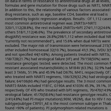
on data in terms of resistance to antiretroviral drugs at all levels, 
formulas and gene mutation for those drugs such as NRTI, NNRTI
In addition to this, the relationship of various factors associated
drug resistance, such as age, baseline CD4, baseline viral load is
considered by logistic regression analysis. Results : Of 1,112 case
most common antiretroviral regimen was 2NRTIs+NRTI
320/1,112(28.8%), the rest included 2NRTIs+bPI 274/1,112(24.6%
others 518/1,112(46.6%). The prevalence of secondary antiretrovi
drug(ARV) resistance was 26.8%(298/1,112 when included dual N
“currently not recommended"), and 15.6% when dual NRTIs were
excluded. The major risk of transmission were heterosexual 215(
other included homosexual 32(10.7%), bisexual 41(1.3%), IVDU 3(
and not specified 44(14.8%). Among patients treated with NRTIs,
158/728(21.7%) had virological failure (VF) and 79/158(50%) were
resistance genotypic tested. were detected. The most common 
resistant associated mutants(RAMs) is M184V (63.3%). 32.9% had
least 3 TAMs, 51.9% and 45.9% had D67N, M41L respectively. Of
who treated with NNRTI regimens, 106/329(32.2%) had virologica
failure; 64/106(60.4%) had genotype results. The 3 most common
NNRTI-RAMs included Y181C, G190A and K103N 45.3%, 39.1%, 3
respectively. Of 470 who treated with bPI regimens, 70/470(14.9
virological failure; 41/70(58.6%) had resistance genotype results. 
2/41(4.8%) had PI-major mutation(L90M, V82M), due to HIV-1 n
subtype(subtype CRF01_AE is the most common subtype in Thail
found >90% of patients). PI polymorphism-related mutations is