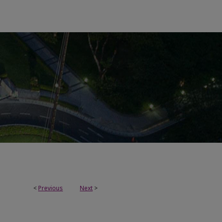
<
Previous
Next
>