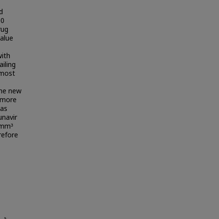
d
50
rug
alue
with
ailing
 most
the new
r more
was
navir
s/mm³
refore