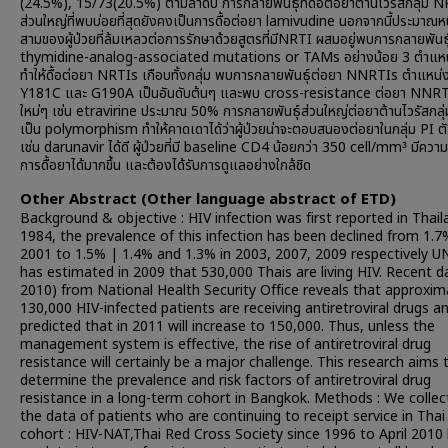
(24.5%), 15/73(20.5%) ตามลำดับ การกลายพันธุ์ที่ดื้อต่อยาต้านไวรัสกลุ่ม 
ส่วนใหญ่ที่พบบ่อยที่สุดยังคงเป็นการดื้อต่อยา lamivudine นอกจากนี้ประมาณหน
สามของผู้ป่วยที่ล้มเหลวต่อการรักษาด้วยสูตรที่มีNRTI ผสมอยู่พบการกลายพันธุ
thymidine-analog-associated mutations or TAMs อย่างน้อย 3 ตำแหน่
ทำให้ดื้อต่อยา NRTIs เกือบทั้งกลุ่ม พบการกลายพันธุ์ต่อยา NNRTIs ตำแหน่
Y181C และ G190A เป็นอันดับต้นๆ และพบ cross-resistance ต่อยา NNRT
ใหม่ๆ เช่น etravirine ประมาณ 50% การกลายพันธุ์ส่วนใหญ่ต่อยาต้านไวรัสกลุ่
เป็น polymorphism ทำให้คาดเดาได้ว่าผู้ป่วยน่าจะตอบสนองต่อยาในกลุ่ม PI ตั
เช่น darunavir ได้ดี ผู้ป่วยที่มี baseline CD4 น้อยกว่า 350 cell/mm³ มีความ
การดื้อยาได้มากขึ้น และต้องได้รับการดูแลอย่างใกล้ชิด
Other Abstract (Other language abstract of ETD)
Background & objective : HIV infection was first reported in Thail
1984, the prevalence of this infection has been declined from 1.7
2001 to 1.5% | 1.4% and 1.3% in 2003, 2007, 2009 respectively 
has estimated in 2009 that 530,000 Thais are living HIV. Recent d
2010) from National Health Security Office reveals that approxim
130,000 HIV-infected patients are receiving antiretroviral drugs a
predicted that in 2011 will increase to 150,000. Thus, unless the
management system is effective, the rise of antiretroviral drug
resistance will certainly be a major challenge. This research aims 
determine the prevalence and risk factors of antiretroviral drug
resistance in a long-term cohort in Bangkok. Methods : We collec
the data of patients who are continuing to receipt service in Thai
cohort : HIV-NAT,Thai Red Cross Society since 1996 to April 2010