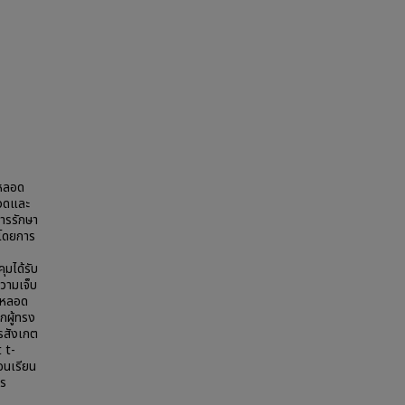
งหลอด
ปวดและ
การรักษา
 โดยการ
ุมได้รับ
วามเจ็บ
งหลอด
กผู้ทรง
ารสังเกต
 t-
อนเรียน
าร