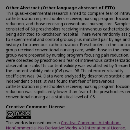
Other Abstract (Other language abstract of ETD)
This quasi-experimental research aimed to compare fear of intr
catheterization in preschoolers receiving nursing program focusin
reduction, and those receiving conventional nursing care. Sample
consisted of 60 preschoolers receiving intravenous catheterizati
being admitted to Ratchaburi hospital. There were randomly assi
to experimental and control groups plus matched pair by age and
history of intravenous catheterization. Preschoolers in the contro
group received conventional nursing care, while those in the exp
group were prepared by nursing program focusing pain reduction
were collected by preschooler’s fear of intravenous catheterizati
observation scale. Its content validity was established by 5 exper
the content validity index (CVI) was .98. Its interrater reliability
coefficient was .94. Data were analyzed by descriptive statistic a
independent t-test. It was found that fear of intravenous
catheterization in preschoolers receiving nursing program focusin
reduction was significantly lower than fear of the preschoolers re
conventional nursing at a statistical level of .05.
Creative Commons License
This work is licensed under a
Creative Commons Attribution-
NonCommercial-No Derivative Works 4.0 International License
.