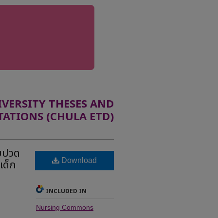
ERSITY THESES AND
TATIONS (CHULA ETD)
บปวด
Download
เด็ก
INCLUDED IN
Nursing Commons