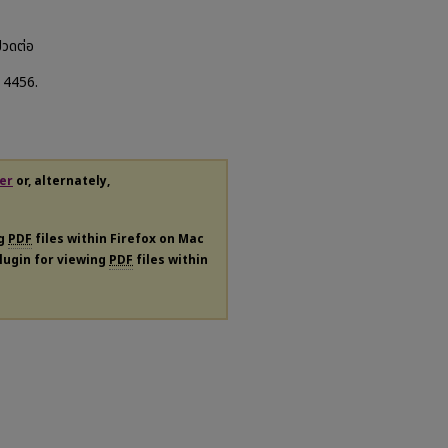
ปวดต่อ
. 4456.
er
or, alternately,
ng
PDF
files within Firefox on Mac
plugin for viewing
PDF
files within