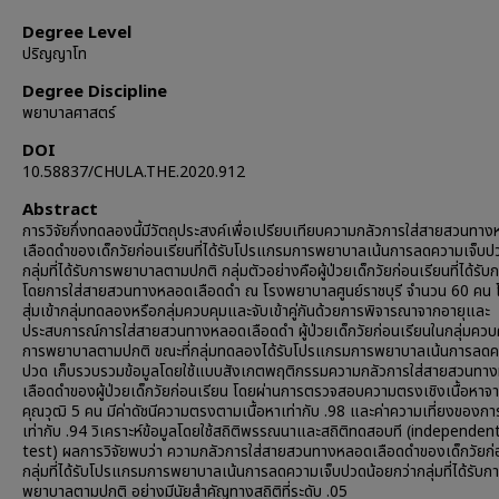
Degree Level
ปริญญาโท
Degree Discipline
พยาบาลศาสตร์
DOI
10.58837/CHULA.THE.2020.912
Abstract
การวิจัยกึ่งทดลองนี้มีวัตถุประสงค์เพื่อเปรียบเทียบความกลัวการใส่สายสวนทา
เลือดดำของเด็กวัยก่อนเรียนที่ได้รับโปรแกรมการพยาบาลเน้นการลดความเจ็บ
กลุ่มที่ได้รับการพยาบาลตามปกติ กลุ่มตัวอย่างคือผู้ป่วยเด็กวัยก่อนเรียนที่ได้รับ
โดยการใส่สายสวนทางหลอดเลือดดำ ณ โรงพยาบาลศูนย์ราชบุรี จำนวน 60 คน
สุ่มเข้ากลุ่มทดลองหรือกลุ่มควบคุมและจับเข้าคู่กันด้วยการพิจารณาจากอายุและ
ประสบการณ์การใส่สายสวนทางหลอดเลือดดำ ผู้ป่วยเด็กวัยก่อนเรียนในกลุ่มควบค
การพยาบาลตามปกติ ขณะที่กลุ่มทดลองได้รับโปรแกรมการพยาบาลเน้นการลดค
ปวด เก็บรวบรวมข้อมูลโดยใช้แบบสังเกตพฤติกรรมความกลัวการใส่สายสวนทา
เลือดดำของผู้ป่วยเด็กวัยก่อนเรียน โดยผ่านการตรวจสอบความตรงเชิงเนื้อหาจา
คุณวุฒิ 5 คน มีค่าดัชนีความตรงตามเนื้อหาเท่ากับ .98 และค่าความเที่ยงของก
เท่ากับ .94 วิเคราะห์ข้อมูลโดยใช้สถิติพรรณนาและสถิติทดสอบที (independent
test) ผลการวิจัยพบว่า ความกลัวการใส่สายสวนทางหลอดเลือดดำของเด็กวัยก่
กลุ่มที่ได้รับโปรแกรมการพยาบาลเน้นการลดความเจ็บปวดน้อยกว่ากลุ่มที่ได้รับก
พยาบาลตามปกติ อย่างมีนัยสำคัญทางสถิติที่ระดับ .05