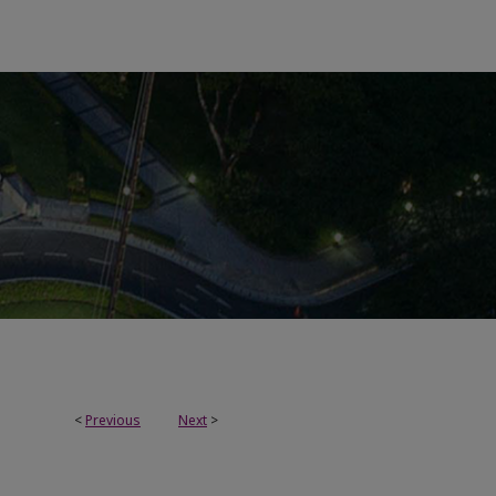
<
Previous
Next
>