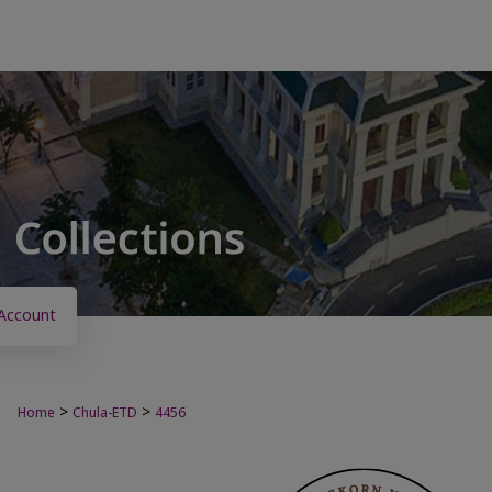
Account
>
>
Home
Chula-ETD
4456