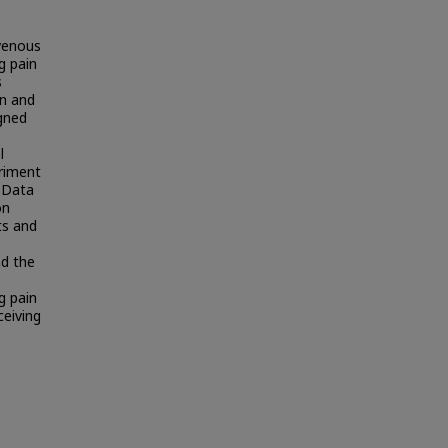
avenous
g pain
s
on and
gned
l
eriment
. Data
on
ts and
nd the
g pain
ceiving