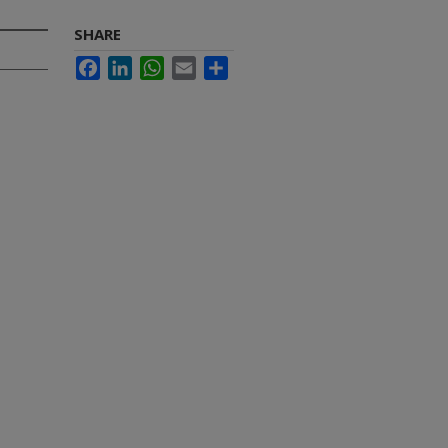
SHARE
Facebook
LinkedIn
WhatsApp
Email
Share