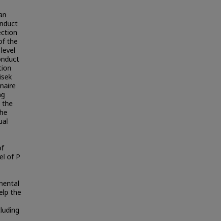
 an
onduct
ection
of the
level
onduct
tion
isek
naire
ng
o the
The
ual
of
el of P
p
mental
elp the
luding