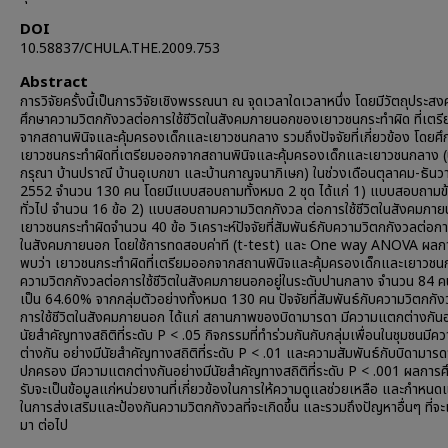
DOI
10.58837/CHULA.THE.2009.753
Abstract
การวิจัยครั้งนี้เป็นการวิจัยเชิงพรรณนา ณ จุดเวลาใดเวลาหนึ่ง โดยมีวัตถุประสงค์
ศึกษาความวิตกกังวลต่อการใช้ชีวิตในสังคมภายนอกของเยาวชนกระทำผิด ที่เตร
จากสถานพินิจและคุ้มครองเด็กและเยาวชนกลาง รวมถึงปัจจัยที่เกี่ยวข้อง โดยศ
เยาวชนกระทำผิดที่เตรียมออกจากสถานพินิจและคุ้มครองเด็กและเยาวชนกลาง (
กรุณา บ้านปราณี บ้านอุเบกขา และบ้านกาญจนาภิเษก) ในช่วงเดือนตุลาคม-ธันว
2552 จำนวน 130 คน โดยมีแบบสอบถามทั้งหมด 2 ชุด ได้แก่ 1) แบบสอบถามข้
ทั่วไป จำนวน 16 ข้อ 2) แบบสอบถามความวิตกกังวล ต่อการใช้ชีวิตในสังคมภ
เยาวชนกระทำผิดจำนวน 40 ข้อ วิเคราะห์ปัจจัยที่สัมพันธ์กับความวิตกกังวลต่อการ
ในสังคมภายนอก โดยใช้การทดสอบค่าที (t-test) และ One way ANOVA ผลก
พบว่า เยาวชนกระทำผิดที่เตรียมออกจากสถานพินิจและคุ้มครองเด็กและเยาวชน
ความวิตกกังวลต่อการใช้ชีวิตในสังคมภายนอกอยู่ในระดับปานกลาง จำนวน 84 ค
เป็น 64.60% จากกลุ่มตัวอย่างทั้งหมด 130 คน ปัจจัยที่สัมพันธ์กับความวิตกกั
การใช้ชีวิตในสังคมภายนอก ได้แก่ สถานภาพของบิดามารดา มีความแตกต่างกันอ
นัยสำคัญทางสถิติที่ระดับ P < .05 กิจกรรมที่ทำร่วมกันกับกลุ่มเพื่อนในชุมชนมี
ต่างกัน อย่างมีนัยสำคัญทางสถิติที่ระดับ P < .01 และความสัมพันธ์กับบิดามารดา
ปกครอง มีความแตกต่างกันอย่างมีนัยสำคัญทางสถิติที่ระดับ P < .001 ผลการศึก
รับจะเป็นข้อมูลแก่หน่วยงานที่เกี่ยวข้องในการให้ความดูแลช่วยเหลือ และกำหน
ในการส่งเสริมและป้องกันความวิตกกังวลที่จะเกิดขึ้น และรวมถึงปัญหาอื่นๆ ที่จ
มา ต่อไป