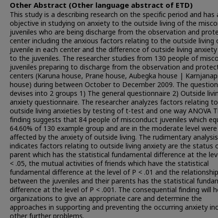
Other Abstract (Other language abstract of ETD)
This study is a describing research on the specific period and has
objective in studying on anxiety to the outside living of the misc
juveniles who are being discharge from the observation and prot
center including the anxious factors relating to the outside living 
juvenile in each center and the difference of outside living anxiety 
to the juveniles. The researcher studies from 130 people of misc
juveniles preparing to discharge from the observation and protec
centers (Karuna house, Prane house, Aubegka house | Karnjanap
house) during between October to December 2009. The question
devises into 2 groups 1) The general questionnaire 2) Outside livi
anxiety questionnaire. The researcher analyzes factors relating t
outside living anxieties by testing of t-test and one way ANOVA 
finding suggests that 84 people of misconduct juveniles which eq
64.60% of 130 example group and are in the moderate level were
affected by the anxiety of outside living. The rudimentary analysis
indicates factors relating to outside living anxiety are the status 
parent which has the statistical fundamental difference at the lev
< .05, the mutual activities of friends which have the statistical
fundamental difference at the level of P < .01 and the relationshi
between the juveniles and their parents has the statistical funda
difference at the level of P < .001. The consequential finding will h
organizations to give an appropriate care and determine the
approaches in supporting and preventing the occurring anxiety inc
other further problems.