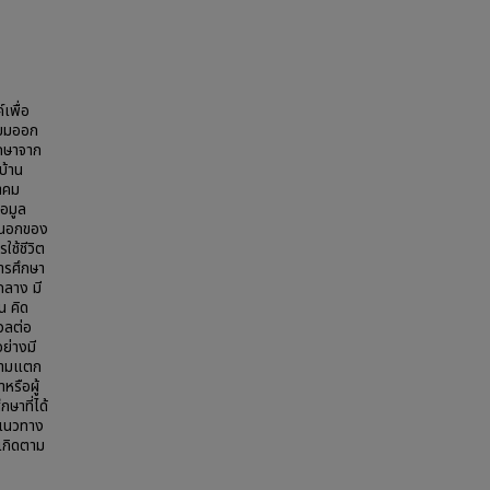
เพื่อ
ียมออก
ึกษาจาก
บ้าน
าคม
อมูล
ายนอกของ
ใช้ชีวิต
ารศึกษา
กลาง มี
น คิด
งวลต่อ
ย่างมี
ความแตก
หรือผู้
ษาที่ได้
ดแนวทาง
ะเกิดตาม