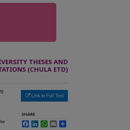
ERSITY THESES AND
TATIONS (CHULA ETD)
อง
Link to Full Text
SHARE
 be
Facebook
LinkedIn
WhatsApp
Email
Share