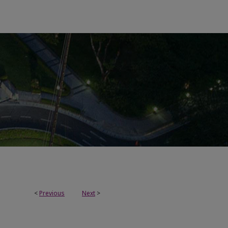
<
Previous
Next
>