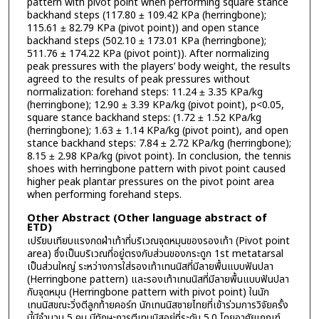
pattern with pivot point when performing square stance
backhand steps (117.80 ± 109.42 KPa (herringbone);
115.61 ± 82.79 KPa (pivot point)) and open stance
backhand steps (502.10 ± 173.01 KPa (herringbone);
511.76 ± 174.22 KPa (pivot point)). After normalizing
peak pressures with the players’ body weight, the results
agreed to the results of peak pressures without
normalization: forehand steps: 11.24 ± 3.35 KPa/kg
(herringbone); 12.90 ± 3.39 KPa/kg (pivot point), p<0.05,
square stance backhand steps: (1.72 ± 1.52 KPa/kg
(herringbone); 1.63 ± 1.14 KPa/kg (pivot point), and open
stance backhand steps: 7.84 ± 2.72 KPa/kg (herringbone);
8.15 ± 2.98 KPa/kg (pivot point). In conclusion, the tennis
shoes with herringbone pattern with pivot point caused
higher peak plantar pressures on the pivot point area
when performing forehand steps.
Other Abstract (Other language abstract of
ETD)
เปรียบเทียบแรงกดฝ่าเท้าที่บริเวณจุดหมุนของรองเท้า (Pivot point
area) ซึ่งเป็นบริเวณที่อยู่ตรงกับส่วนของกระดูก 1st metatarsal
เป็นส่วนใหญ่ ระหว่างการใส่รองเท้าเทนนิสที่มีลายพื้นแบบฟันปลา
(Herringbone pattern) และรองเท้าเทนนิสที่มีลายพื้นแบบฟันปลา
กับจุดหมุน (Herringbone pattern with pivot point) ในนัก
เทนนิสขณะวิ่งตีลูกท้ายคอร์ท นักเทนนิสชายไทยที่เข้าร่วมการวิจัยครั้ง
นี้มีจำนวน 5 คน มีทักษะการตีเทนนิสอยู่ที่ระดับ 5.0 โดยอาศัยเกณฑ์