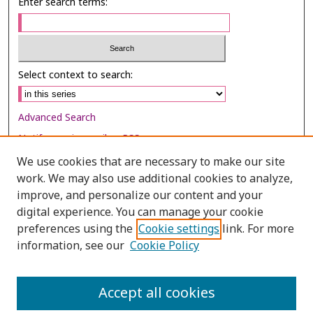
Enter search terms:
Select context to search:
Advanced Search
Notify me via email or
RSS
We use cookies that are necessary to make our site
Browse
work. We may also use additional cookies to analyze,
Collections
improve, and personalize our content and your
digital experience. You can manage your cookie
Disciplines
preferences using the
Cookie settings
link. For more
Authors
information, see our
Cookie Policy
Author Corner
Author FAQ
Accept all cookies