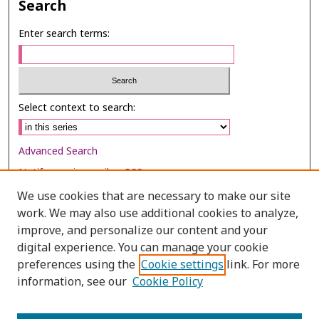
Search
Enter search terms:
Select context to search:
Advanced Search
Notify me via email or
RSS
We use cookies that are necessary to make our site
Browse
work. We may also use additional cookies to analyze,
Collections
improve, and personalize our content and your
digital experience. You can manage your cookie
Disciplines
preferences using the
Cookie settings
link. For more
Authors
information, see our
Cookie Policy
Author Corner