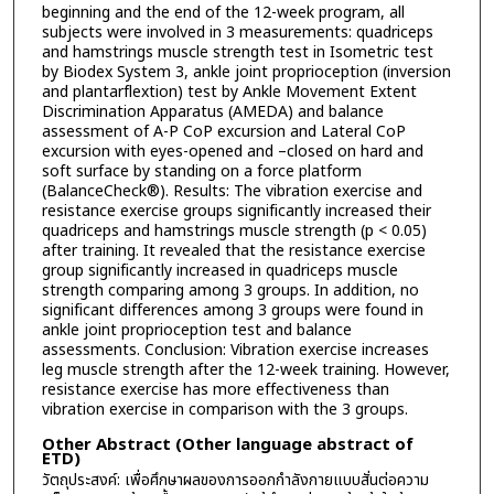
beginning and the end of the 12-week program, all
subjects were involved in 3 measurements: quadriceps
and hamstrings muscle strength test in Isometric test
by Biodex System 3, ankle joint proprioception (inversion
and plantarflextion) test by Ankle Movement Extent
Discrimination Apparatus (AMEDA) and balance
assessment of A-P CoP excursion and Lateral CoP
excursion with eyes-opened and –closed on hard and
soft surface by standing on a force platform
(BalanceCheck®). Results: The vibration exercise and
resistance exercise groups significantly increased their
quadriceps and hamstrings muscle strength (p < 0.05)
after training. It revealed that the resistance exercise
group significantly increased in quadriceps muscle
strength comparing among 3 groups. In addition, no
significant differences among 3 groups were found in
ankle joint proprioception test and balance
assessments. Conclusion: Vibration exercise increases
leg muscle strength after the 12-week training. However,
resistance exercise has more effectiveness than
vibration exercise in comparison with the 3 groups.
Other Abstract (Other language abstract of
ETD)
วัตถุประสงค์: เพื่อศึกษาผลของการออกกำลังกายแบบสั่นต่อความ