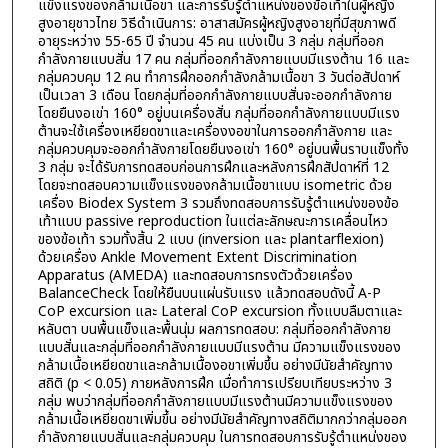
แข็งแรงของกล้ามเนื้อขา และการรับรู้ตำแหน่งของข้อเท้าในผู้หญิง
สูงอายุชาวไทย วิธีดำเนินการ: อาสาสมัครผู้หญิงสูงอายุที่มีสุขภาพดี
อายุระหว่าง 55-65 ปี จำนวน 45 คน แบ่งเป็น 3 กลุ่ม กลุ่มที่ออก
กำลังกายแบบสั่น 17 คน กลุ่มที่ออกกำลังกายแบบมีแรงต้าน 16 และ
กลุ่มควบคุม 12 คน ทำการฝึกออกกำลังกล้ามเนื้อขา 3 วันต่อสัปดาห์
เป็นเวลา 3 เดือน โดยกลุ่มที่ออกกำลังกายแบบสั่นจะออกกำลังกาย
โดยยืนงอเข่า 160° อยู่บนเครื่องสั่น กลุ่มที่ออกกำลังกายแบบมีแรง
ต้านจะใช้เครื่องเหยียดขาและเครื่องงอขาในการออกกำลังกาย และ
กลุ่มควบคุมจะออกกำลังกายโดยยืนงอเข่า 160° อยู่บนพื้นราบแข็งทั้ง
3 กลุ่ม จะได้รับการทดสอบก่อนการฝึกและหลังการฝึกสัปดาห์ที่ 12
โดยจะทดสอบความแข็งแรงของกล้ามเนื้อขาแบบ isometric ด้วย
เครื่อง Biodex System 3 รวมถึงทดสอบการรับรู้ตำแหน่งของข้อ
เท้าแบบ passive reproduction ในแต่ละลักษณะการเคลื่อนไหว
ของข้อเท้า รวมทั้งสิ้น 2 แบบ (inversion และ plantarflexion)
ด้วยเครื่อง Ankle Movement Extent Discrimination
Apparatus (AMEDA) และทดสอบการทรงตัวด้วยเครื่อง
BalanceCheck โดยให้ยืนบนแผ่นรับแรง แล้วทดสอบดังนี้ A-P
CoP excursion และ Lateral CoP excursion ทั้งแบบลืมตาและ
หลับตา บนพื้นแข็งและพื้นนุ่ม ผลการทดสอบ: กลุ่มที่ออกกำลังกาย
แบบสั่นและกลุ่มที่ออกกำลังกายแบบมีแรงต้าน มีความแข็งแรงของ
กล้ามเนื้อเหยียดขาและกล้ามเนื้องอขาเพิ่มขึ้น อย่างมีนัยสำคัญทาง
สถิติ (p < 0.05) ภายหลังการฝึก เมื่อทำการเปรียบเทียบระหว่าง 3
กลุ่ม พบว่ากลุ่มที่ออกกำลังกายแบบมีแรงต้านมีความแข็งแรงของ
กล้ามเนื้อเหยียดขาเพิ่มขึ้น อย่างมีนัยสำคัญทางสถิติมากกว่ากลุ่มออก
กำลังกายแบบสั่นและกลุ่มควบคุม ในการทดสอบการรับรู้ตำแหน่งของ