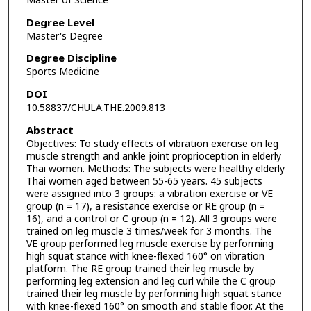
Master of Science
Degree Level
Master's Degree
Degree Discipline
Sports Medicine
DOI
10.58837/CHULA.THE.2009.813
Abstract
Objectives: To study effects of vibration exercise on leg
muscle strength and ankle joint proprioception in elderly
Thai women. Methods: The subjects were healthy elderly
Thai women aged between 55-65 years. 45 subjects
were assigned into 3 groups: a vibration exercise or VE
group (n = 17), a resistance exercise or RE group (n =
16), and a control or C group (n = 12). All 3 groups were
trained on leg muscle 3 times/week for 3 months. The
VE group performed leg muscle exercise by performing
high squat stance with knee-flexed 160° on vibration
platform. The RE group trained their leg muscle by
performing leg extension and leg curl while the C group
trained their leg muscle by performing high squat stance
with knee-flexed 160° on smooth and stable floor. At the