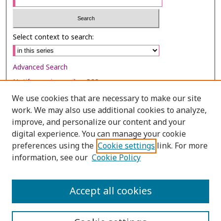
Select context to search:
Advanced Search
Notify me via email or
RSS
We use cookies that are necessary to make our site
Browse
work. We may also use additional cookies to analyze,
Collections
improve, and personalize our content and your
digital experience. You can manage your cookie
Disciplines
preferences using the
Cookie settings
link. For more
Authors
information, see our
Cookie Policy
Author Corner
Author FAQ
Accept all cookies