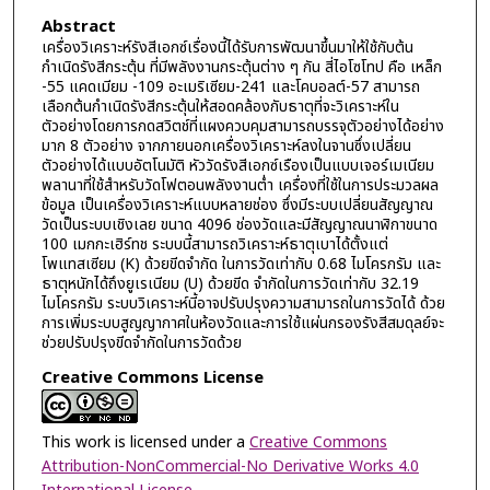
Abstract
เครื่องวิเคราะห์รังสีเอกซ์เรื่องนี้ได้รับการพัฒนาขึ้นมาให้ใช้กับต้น
กำเนิดรังสีกระตุ้น ที่มีพลังงานกระตุ้นต่าง ๆ กัน สี่ไอโซโทป คือ เหล็ก
-55 แคดเมียม -109 อะเมริเซียม-241 และโคบอลต์-57 สามารถ
เลือกต้นกำเนิดรังสีกระตุ้นให้สอดคล้องกับธาตุที่จะวิเคราะห์ใน
ตัวอย่างโดยการกดสวิตช์ที่แผงควบคุมสามารถบรรจุตัวอย่างได้อย่าง
มาก 8 ตัวอย่าง จากภายนอกเครื่องวิเคราะห์ลงในจานซึ่งเปลี่ยน
ตัวอย่างได้แบบอัตโนมัติ หัววัดรังสีเอกซ์เรืองเป็นแบบเจอร์เมเนียม
พลานาที่ใช้สำหรับวัดโฟตอนพลังงานต่ำ เครื่องที่ใช้ในการประมวลผล
ข้อมูล เป็นเครื่องวิเคราะห์แบบหลายช่อง ซึ่งมีระบบเปลี่ยนสัญญาณ
วัดเป็นระบบเชิงเลย ขนาด 4096 ช่องวัดและมีสัญญาณนาฬิกาขนาด
100 เมกกะเฮิร์ทช ระบบนี้สามารถวิเคราะห์ธาตุเบาได้ตั้งแต่
โพแทสเซียม (K) ด้วยขีดจำกัด ในการวัดเท่ากับ 0.68 ไมโครกรัม และ
ธาตุหนักได้ถึงยูเรเนียม (U) ด้วยขีด จำกัดในการวัดเท่ากับ 32.19
ไมโครกรัม ระบบวิเคราะห์นี้อาจปรับปรุงความสามารถในการวัดได้ ด้วย
การเพิ่มระบบสูญญากาศในห้องวัดและการใช้แผ่นกรองรังสีสมดุลย์จะ
ช่วยปรับปรุงขีดจำกัดในการวัดด้วย
Creative Commons License
This work is licensed under a
Creative Commons
Attribution-NonCommercial-No Derivative Works 4.0