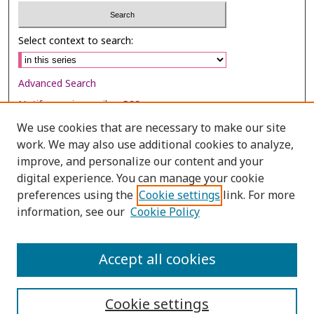
Select context to search:
Advanced Search
Notify me via email or
RSS
We use cookies that are necessary to make our site
Browse
work. We may also use additional cookies to analyze,
improve, and personalize our content and your
Collections
digital experience. You can manage your cookie
Disciplines
preferences using the
Cookie settings
link. For more
Authors
information, see our
Cookie Policy
Author Corner
Accept all cookies
Author FAQ
Cookie settings