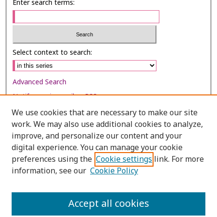
Enter search terms:
Select context to search:
Advanced Search
Notify me via email or
RSS
We use cookies that are necessary to make our site
Browse
work. We may also use additional cookies to analyze,
improve, and personalize our content and your
Collections
digital experience. You can manage your cookie
Disciplines
preferences using the
Cookie settings
link. For more
Authors
information, see our
Cookie Policy
Author Corner
Accept all cookies
Author FAQ